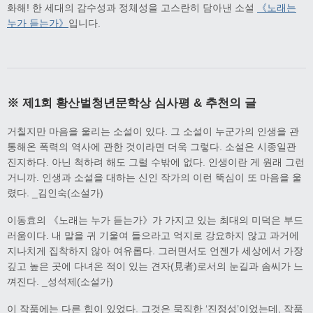
화해! 한 세대의 감수성과 정체성을 고스란히 담아낸 소설
《노래는
누가 듣는가》
입니다.
※ 제1회 황산벌청년문학상 심사평 & 추천의 글
거칠지만 마음을 울리는 소설이 있다. 그 소설이 누군가의 인생을 관
통해온 폭력의 역사에 관한 것이라면 더욱 그렇다. 소설은 시종일관
진지하다. 아닌 척하려 해도 그럴 수밖에 없다. 인생이란 게 원래 그런
거니까. 인생과 소설을 대하는 신인 작가의 이런 뚝심이 또 마음을 울
렸다. _김인숙(소설가)
이동효의 《노래는 누가 듣는가》가 가지고 있는 최대의 미덕은 부드
러움이다. 내 말을 귀 기울여 들으라고 억지로 강요하지 않고 과거에
지나치게 집착하지 않아 여유롭다. 그러면서도 언젠가 세상에서 가장
깊고 높은 곳에 다녀온 적이 있는 견자(見者)로서의 눈길과 솜씨가 느
껴진다. _성석제(소설가)
이 작품에는 다른 힘이 있었다. 그것은 묵직한 ‘진정성’이었는데, 작품