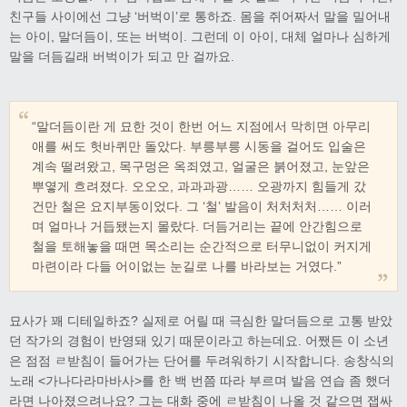
친구들 사이에선 그냥 ‘버벅이’로 통하죠. 몸을 쥐어짜서 말을 밀어내
는 아이, 말더듬이, 또는 버벅이. 그런데 이 아이, 대체 얼마나 심하게
말을 더듬길래 버벅이가 되고 만 걸까요.
“말더듬이란 게 묘한 것이 한번 어느 지점에서 막히면 아무리
애를 써도 헛바퀴만 돌았다. 부릉부릉 시동을 걸어도 입술은
계속 떨려왔고, 목구멍은 옥죄였고, 얼굴은 붉어졌고, 눈앞은
뿌옇게 흐려졌다. 오오오, 과과과광…… 오광까지 힘들게 갔
건만 철은 요지부동이었다. 그 ‘철’ 발음이 처처처처…… 이러
며 얼마나 거듭됐는지 몰랐다. 더듬거리는 끝에 안간힘으로
철을 토해놓을 때면 목소리는 순간적으로 터무니없이 커지게
마련이라 다들 어이없는 눈길로 나를 바라보는 거였다.”
묘사가 꽤 디테일하죠? 실제로 어릴 때 극심한 말더듬으로 고통 받았
던 작가의 경험이 반영돼 있기 때문이라고 하는데요. 어쨌든 이 소년
은 점점 ㄹ받침이 들어가는 단어를 두려워하기 시작합니다. 송창식의
노래 <가나다라마바사>를 한 백 번쯤 따라 부르며 발음 연습 좀 했더
라면 나아졌으려나요? 그는 대화 중에 ㄹ받침이 나올 것 같으면 잽싸