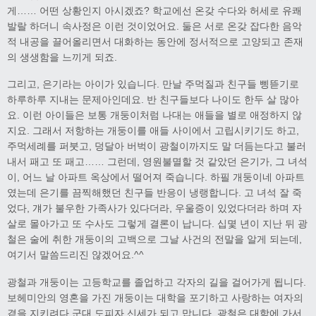
게…… 어떤 상황인지 아시겠죠? 학교에선 온갖 수다와 허세로 유쾌
발랄 하더니 속사정은 이런 것이었어요. 둘은 서로 온갖 잡다한 음악
적 내공을 끌어올리면서 대화하는 동안에 정서적으로 고양되고 존재
의 생생함을 느끼게 되죠.
그리고, 은기라는 아이가 있습니다. 만날 주먹질과 친구들 삥뜯기로
하루하루 지내는 문제아인데요. 반 친구들보다 나이도 한두 살 많아
요. 이런 아이들은 보통 개둥이처럼 나대는 애들을 별로 애정하지 않
지요. 그래서 저항하는 개둥이를 애들 사이에서 고립시키기도 하고,
주먹세례를 퍼붓고, 덩달아 버벅이 광철이까지도 말 더듬는다고 불러
내서 패고 또 패고…… 그런데, 영원불멸할 것 같았던 은기가, 그 녀석
이, 어느 날 아파트 옥상에서 떨어져 죽습니다. 하필 개둥이네 아파트
였는데 은기를 끔찍해했던 친구들 반응이 냉랭합니다. 고 녀석 잘 죽
었다, 걔가 불우한 가족사가 있다더라, 우울증이 있었다더라 하며 자
살로 몰아가고 또 수사도 그렇게 결론이 납니다. 십몇 년이 지난 뒤 광
철은 술에 취한 개둥이의 고백으로 그날 사건의 전말을 알게 되는데,
여기서 말씀드리진 않겠어요.^^
광철과 개둥이는 고등학교를 졸업하고 각자의 길을 걸어가게 됩니다.
보헤미안의 영혼을 가진 개둥이는 대학을 포기하고 사랑하는 여자의
곁을 지키려다 군대 도피자 신세가 되고 맙니다. 광철은 대학에 가서