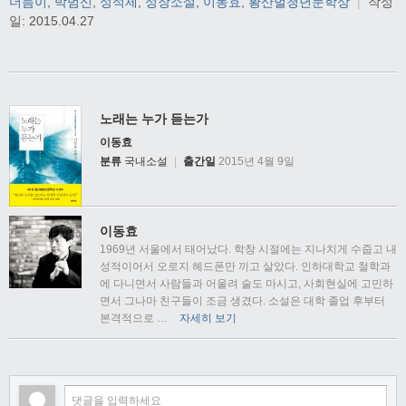
더듬이
,
박범신
,
성석제
,
성장소설
,
이동효
,
황산벌청년문학상
|
작성
일:
2015.04.27
노래는 누가 듣는가
이동효
분류
국내소설
|
출간일
2015년 4월 9일
이동효
1969년 서울에서 태어났다. 학창 시절에는 지나치게 수줍고 내
성적이어서 오로지 헤드폰만 끼고 살았다. 인하대학교 철학과
에 다니면서 사람들과 어울려 술도 마시고, 사회현실에 고민하
면서 그나마 친구들이 조금 생겼다. 소설은 대학 졸업 후부터
본격적으로
…
자세히 보기