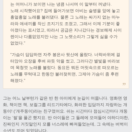
는 어머니가 보이면 나는 냉큼 나서며 이 말부터 꺼냈다.
노래 시작했어요? 집에 들어가보면 아비는 술병을 앞에 놓고
흥얼흥얼 노래를 불러댔다. 물론 그 노래는 싸가지 없는 마누
라와 애새끼를 작신 조지기도 조졌고, 그래서 이제 기분이 좋
아졌다는 표시였고, 따라서 공급은 지나갔다는 경보해제 사이
렌이나 다름없었지만 나는 그 노랫소리가 그렇게 싫을 수가
없었다.”
“가슴이 답답하면 자주 봉은사 뒷산에 올랐다. 너럭바위에 걸
터앉아 오장을 후벼 파듯 악을 썼고, 그러다간 별빛을 바라보
며 목청껏 노래를 불렀다. 동요든 뭐든 머릿속으로 떠오르는
노래를 무턱대고 한동안 불러젖히면, 그제야 가슴이 좀 후련
해졌다.”
그는 어느 날부턴가 같은 반 한 아이에게 눈길이 머뭅니다. 영화면 영
화, 책이면 책, 보컬그룹 리드기타에다, 화려한 입담까지 자랑하는 개
둥이! (‘개주둥이)라는 친구였어요. 쉬는 시간마다 점심시간마다 개둥
이는 ‘썰’을 풀곤 했지요. 반 아이들은 그 둘레에 모여들어 야하디야한,
진짜인지 거짓말인지 모를 너스레에 빠져들었는데, 그 속에는 버벅이
소년도 끼어 있었답니다.