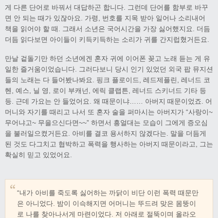
게 다른 단어로 바꿔서 대답하곤 합니다. 그런데 단어를 함부로 바꾸
면 안 되는 때가 있잖아요. 가령, 번호를 지목 받아 일어나 소리내어
책을 읽어야 할 때. 그래서 소년은 국어시간을 가장 싫어했지요. 더듬
더듬 읽다보면 아이들이 키득키득하는 소리가 귀를 간지럽혔거든요.
만날 겉돌기만 하던 소년에겐 혼자 귀에 이어폰 꽂고 노래 듣는 게 유
일한 즐거움이었습니다. 그러다보니 당시 인기 있었던 외국 팝 뮤지션
들의 노래는 다 들어봤나봐요. 핑크 플로이드, 레드제플린, 레너드 코
헨, 예스, 닐 영, 로이 부캐넌, 에릭 클랩튼, 레너드 스키너드 기타 등
등. 근데 가요는 안 들었어요. 왜 때문이냐…… 아버지 때문이었죠. 어
머니와 자기를 때리고 나서 또 혼자 술을 퍼마시는 아버지가 “사랑이~
무어냐고~ 무을으신다면~~” 하면서 흥얼대는 모습이 그에게 증오심
을 불러일으켰거든요. 아비를 결코 용서하지 않겠다는. 말을 더듬게
된 것도 다그치고 협박하고 폭력을 행사하는 아버지 때문이라고, 그는
확실히 믿고 있었어요.
“내가 아비를 죽도록 싫어하는 까닭이 비단 이런 폭력 때문만
은 아니었다. 밤이 이슥해지면 어머니는 뚜드려 맞은 몸뚱이
로 나를 찾아나서게 마련이었다. 저 아래로 절뚝이며 올라오