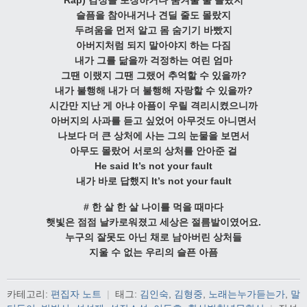
슬픔을 참아내거나 견딜 줄도 몰랐지
두려움을 먼저 알고 몸 숨기기 바빴지
아버지처럼 되지 말아야지 하는 다짐
내가 그를 닮을까 걱정하는 여린 엄마
그땐 이랬지 그땐 그랬어 추억할 수 있을까?
내가 불행해 내가 더 불행해 자랑할 수 있을까?
시간만 지난 게 아냐 아픔이 우릴 격리시켰으니까
아버지의 사과를 듣고 싶었어 아무것도 아니면서
나보다 더 큰 상처에 사는 그의 눈물을 보면서
아무도 몰랐어 서로의 상처를 안아준 걸
He said It’s not your fault
내가 바로 답했지 It’s not your fault
# 한 살 한 살 나이를 먹을 때마다
햇빛은 점점 날카로워졌고 세상은 절름발이였어요.
누구의 잘못도 아닌 채로 남아버린 상처들
지울 수 없는 우리의 슬픈 아픔
카테고리:
편집자 노트
|
태그:
김인숙
,
김형중
,
노래는누가듣는가
,
말