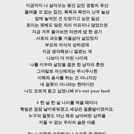
지금까지 나 살아오는 동안 값진 경험의 유산
물려줄 것 없는 집안, 폭력과 폭언이 난무 늘상
앞에 놓여진 건 도망가고 싶은 일상
웃지는 못해도 맞은 자리 아프지나 않았으면
지금 겨우 돌아보면 라면에 밥 한 공기
서로의 과오를 거울삼아 살았었지
부모와 자식의 상하관계
지금 생각해보니 알겠는 게
나보다 더 어린 나이에
나를 키우며 살았을 젊은 한 남자의 혼란
그야말로 자신에게는 무시무시한
이해와 용서를 하는 건 아니지만
네 잘못이 아니라는 한마디만
나도 모르게 듣고 싶었나봐 It’s not your fault
# 한 살 한 살 나이를 먹을 때마다
햇빛은 점점 날카로워졌고 세상은 절름발이였어요.
누구의 잘못도 아닌 채로 남아버린 상처들
지울 수 없는 우리의 슬픈 아픔
Rap) 감정을 포장하거나 숨겨둘 줄 몰랐지