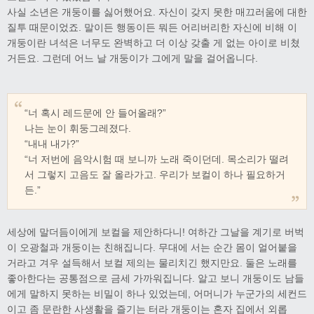
사실 소년은 개둥이를 싫어했어요. 자신이 갖지 못한 매끄러움에 대한
질투 때문이었죠. 말이든 행동이든 뭐든 어리버리한 자신에 비해 이
개둥이란 녀석은 너무도 완벽하고 더 이상 갖출 게 없는 아이로 비쳤
거든요. 그런데 어느 날 개둥이가 그에게 말을 걸어옵니다.
“너 혹시 레드문에 안 들어올래?”
나는 눈이 휘둥그레졌다.
“내내 내가?”
“너 저번에 음악시험 때 보니까 노래 죽이던데. 목소리가 떨려
서 그렇지 고음도 잘 올라가고. 우리가 보컬이 하나 필요하거
든.”
세상에 말더듬이에게 보컬을 제안하다니! 여하간 그날을 계기로 버벅
이 오광철과 개둥이는 친해집니다. 무대에 서는 순간 몸이 얼어붙을
거라고 겨우 설득해서 보컬 제의는 물리치긴 했지만요. 둘은 노래를
좋아한다는 공통점으로 금세 가까워집니다. 알고 보니 개둥이도 남들
에게 말하지 못하는 비밀이 하나 있었는데, 어머니가 누군가의 세컨드
이고 좀 문란한 사생활을 즐기는 터라 개둥이는 혼자 집에서 외롭