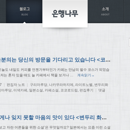
카페 육분의는 당신의 방문을 기다리고 있습니다 <코코로 드립> 편집 후기
 오늘도 내일도 커피를 언젠가부터인가 카페는 만남의 필수 코스가 되었습
 저는 혼자 있을 때도 늘 카페에서 책을 보거나
…
계속읽기→
7
|
편집자 노트
|
구리마루당
,
나카무라하지메
,
라이트노벨
,
변두리화
리마루당
,
이색카페
,
일본소설
,
카페소설
,
코코로드립
,
편집후기
|
댓글
누구에게나 잊지 못할 마음의 맛이 있다 <변두리 화과자점 구리마루당>
 보고 자란 어른들을 위한 소설’은 무엇일까요? 일본에서는 요즘 이런 소설