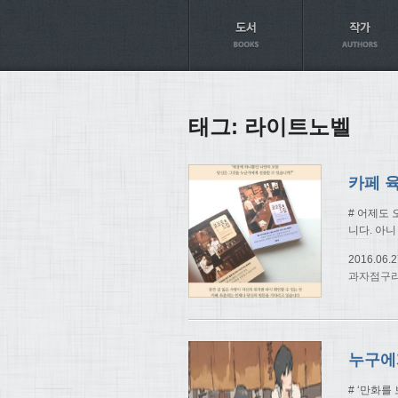
Axt
태그:
라이트노벨
# 어제도
니다. 아니
2016.06.2
과자점구
# ‘만화를