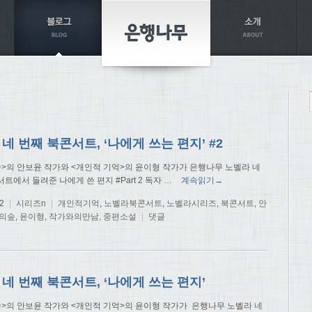
네 번째 북콘서트, ‘나에게 쓰는 편지’ #2
숲>의 안보윤 작가와 <개인적 기억>의 윤이형 작가가 은행나무 노벨라 네
트에서 들려준 나에게 쓴 편지 #Part 2 독자
…
계속읽기→
2
|
시리즈n
|
개인적기억
,
노벨라북콘서트
,
노벨라시리즈
,
북콘서트
,
안
의숲
,
윤이형
,
작가와의만남
,
중편소설
|
댓글
네 번째 북콘서트, ‘나에게 쓰는 편지’
숲>의 안보윤 작가와 <개인적 기억>의 윤이형 작가가 은행나무 노벨라 네