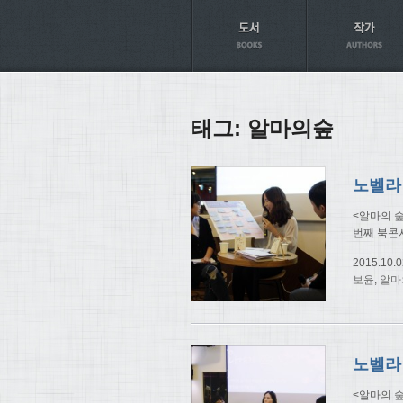
Axt
태그:
알마의숲
노벨라 
<알마의 
번째 북콘서
2015.10.0
보윤
,
알마
노벨라 
<알마의 