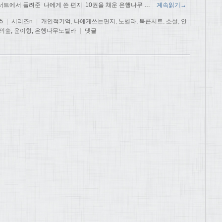
서트에서 들려준 나에게 쓴 편지 10권을 채운 은행나무
…
계속읽기→
5
|
시리즈n
|
개인적기억
,
나에게쓰는편지
,
노벨라
,
북콘서트
,
소설
,
안
의숲
,
윤이형
,
은행나무노벨라
|
댓글