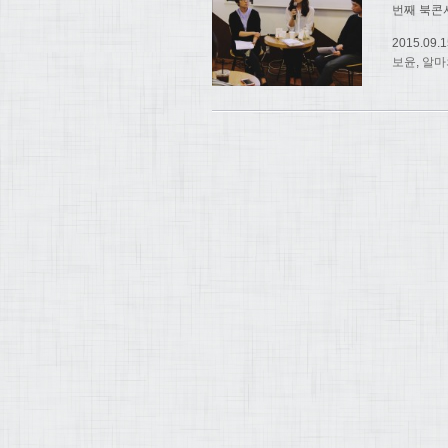
번째 북콘
2015.09.1
보윤
,
알마