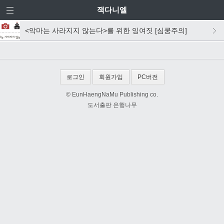
잭다니엘
<악마는 사라지지 않는다>를 위한 잉여짓 [심쿵주의]
로그인
회원가입
PC버전
© EunHaengNaMu Publishing co.
도서출판 은행나무