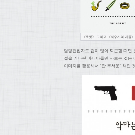
《호빗》 그리고 《저수지의 개들》 ⓒlet
담당편집자도 겁이 많아 퇴근할 때면 
설을 기다린 마니아들만 사보는 것은
이미지를 활용해서 “안 무서운” 책인 