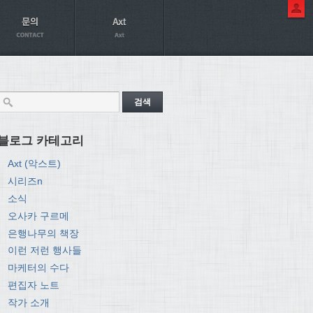
블로그 카테고리
Axt (악스트)
시리즈n
소식
오사카 구르메
은행나무의 책장
이런 저런 행사들
마케터의 수다
편집자 노트
작가 소개