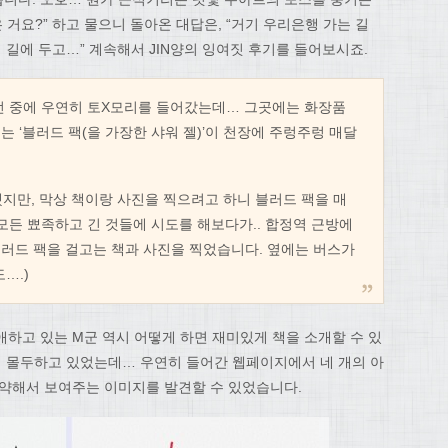
 거요?” 하고 물으니 돌아온 대답은, “거기 우리은행 가는 길
기 길에 두고…” 계속해서 JIN양의 잉여짓 후기를 들어보시죠.
던 중에 우연히 토X모리를 들어갔는데… 그곳에는 화장품
 ‘블러드 팩(을 가장한 샤워 젤)’이 천장에 주렁주렁 매달
 했지만, 막상 책이랑 사진을 찍으려고 하니 블러드 팩을 매
모든 뾰족하고 긴 것들에 시도를 해보다가.. 합정역 근방에
러드 팩을 걸고는 책과 사진을 찍었습니다. 옆에는 버스가
….)
애하고 있는 M군 역시 어떻게 하면 재미있게 책을 소개할 수 있
에 몰두하고 있었는데… 우연히 들어간 웹페이지에서 네 개의 아
요약해서 보여주는 이미지를 발견할 수 있었습니다.