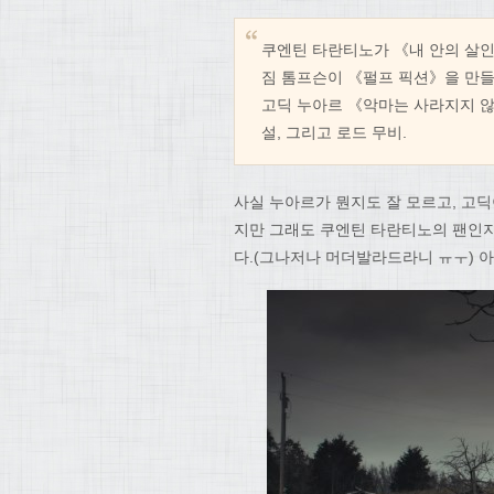
쿠엔틴 타란티노가 《내 안의 살
짐 톰프슨이 《펄프 픽션》을 만
고딕 누아르 《악마는 사라지지 않
설, 그리고 로드 무비.
사실 누아르가 뭔지도 잘 모르고, 고
지만 그래도 쿠엔틴 타란티노의 팬인
다.(그나저나 머더발라드라니 ㅠㅜ) 