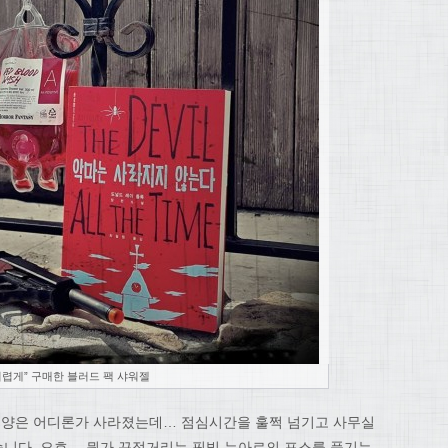
“어렵게” 구매한 블러드 팩 샤워젤
IN양은 어디론가 사라졌는데… 점심시간을 훌쩍 넘기고 사무실
니다. 오호… 뭔가 끈적거리는 핏빛 누아르의 포스를 풍기는