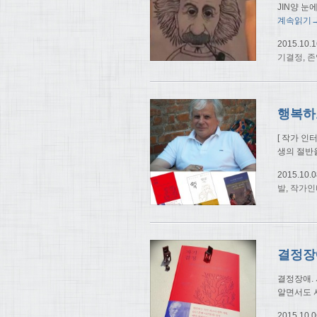
JIN양 눈
계속읽기
2015.10.1
기결정
,
존
[ 작가 인
생의 절반
2015.10.0
발
,
작가인
결정장애. 
알면서도 
2015.10.0