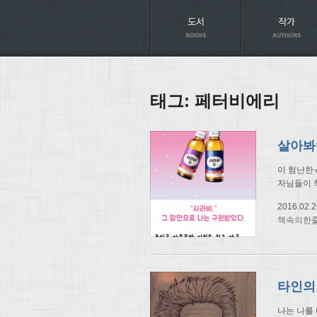
Axt
태그:
페터비에리
살아봐
이 험난한ㅠ
자님들이 
2016.02.2
책속의한
나는 나를