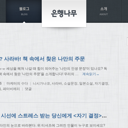
? 사라바! 책 속에서 찾은 나만의 주문
ㅠ 세상을 헤쳐 나갈 때 힘이 되어주는 '나만의 인생 문장'이 있나요? 독
책 속에서 찾은 '나만의 주문'을 소개합니다! 우리의
…
계속읽기→
6
|
마케터의 수다
|
니시가나코
,
사라바
,
소설문장
,
일본소설
,
자기결정
,
줄
,
페터비에리
|
댓글
타인의 시선에 스트레스 받는 당신에게 <자기 결정>을 건넵니다
 타인의 눈으로 바라본다. 위 티셔츠에 그려진 인물이 누구로 보이세요?