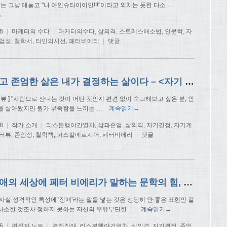
에는 그냥 대놓고 "나 아인슈타이이인!!!"이라고 외치는 듯한 다소
…
→
6
|
마케터의 수다
|
마케터의수다
,
삶의격
,
스트레스해소법
,
인문학
,
자
엄성
,
철학서
,
타인의시선
,
페터비에리
|
댓글
행복하고 존엄한 삶은 내가 결정하는 삶이다 – <자기 결정>의 작가 ‘페터 비에리’
터뷰 ] "사람으로 산다는 것이 어떤 것인지 편견 없이 숙고해보고 싶은 분, 인
을 살아왔지만 뭔가 부족함을 느끼는
…
계속읽기→
8
|
작가 소개
|
리스본행야간열차
,
삶과존엄
,
삶의격
,
자기결정
,
자기계
터뷰
,
존엄성
,
철학책
,
파스칼메르시어
,
페터비에리
|
댓글
결정장애의 세상에 페터 비에리가 말하는 문학의 힘, <자기 결정>
사실 성격적인 특성에 '장애'라는 말을 넣는 것은 상당히 안 좋은 표현인 걸
사소한 것조차 정하지 못하는 자신의 우유부단한
…
계속읽기→
6
|
편집자 노트
|
결정장애
,
리스본행야간열차
,
삶의격
,
자기결정
,
존엄