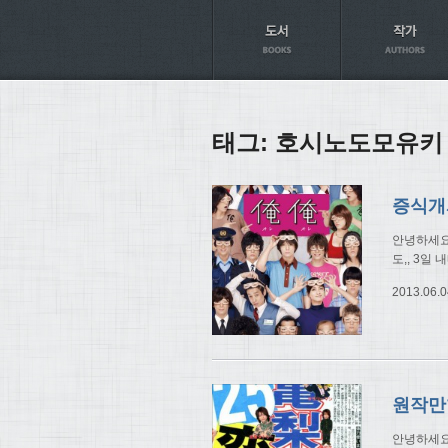
Axt
태그:
호시노도모유키
안녕하세요.
도,, 3일
2013.06.0
원작만
안녕하세요