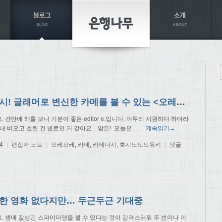
증식개시! 글래머로 변신한 카메를 볼 수 있는 <오레오레> 영화 개봉!
 간만에 해를 보니 기분이 좋은 editor e.입니다. 아무리 시원하다 하더라
 내내 비오고 흐린 건 별로인 거 같아요... 암튼! 오늘은
…
계속읽기→
4
|
편집자 노트
|
오레오레
,
카메
,
카메나시
,
호시노도모유키
|
댓글
한 영화 없다지만… 두근두근 기대중
. 생애 잘생긴 스파이더맨을 볼 수 있다는 것이 감격스러워 두 번이나 아