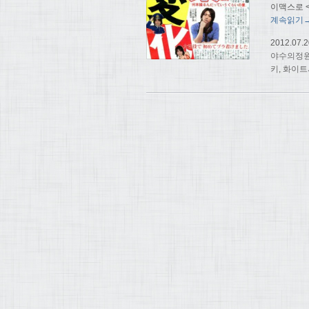
이맥스로 <
계속읽기
2012.07.2
야수의정
키
,
화이트