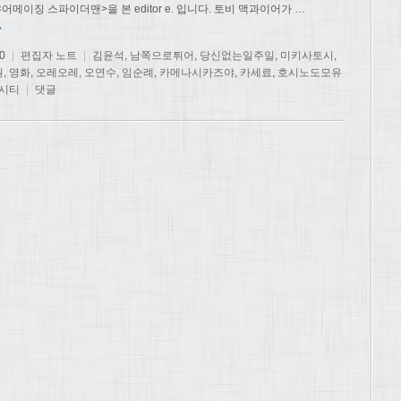
어메이징 스파이더맨>을 본 editor e. 입니다. 토비 맥과이어가
…
→
0
|
편집자 노트
|
김윤석
,
남쪽으로튀어
,
당신없는일주일
,
미키사토시
,
원
,
영화
,
오레오레
,
오연수
,
임순례
,
카메나시카즈야
,
카세료
,
호시노도모유
시티
|
댓글