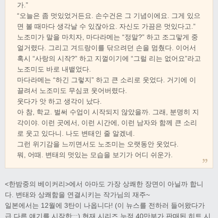
가.”
“오늘은 좀 멋있었거든요. 손수건은 그 기념이에요. 그게 있으
면 볼 때마다 생각날 수 있잖아요. 자신도 가끔은 멋있다고.”
노조미가 말을 마치자, 마다라메는 “정말?” 하고 조그맣게 중
얼거렸다. 그리고 겨드랑이를 닦으려던 손을 멈췄다. 이어서
혹시 “사랑의 시작?” 하고 지껄이기에 “그럴 리는 없어요”라고
노조미도 바로 내뱉었다.
마다라메는 “하긴 그렇지” 하고 큰 소리로 웃었다. 거기에 이
끌려서 노조미도 무심코 웃어버렸다.
웃다가 앗 하고 생각이 났다.
아 참, 학교. 벌써 수업이 시작되지 않았을까. 그래, 분명히 지
각이야. 이런 곳에서, 이런 시간에, 이런 남자와 함께 큰 소리
로 웃고 있다니. 나도 변태인 줄 알겠네.
그런 위기감을 느끼면서도 노조미는 오랫동안 웃었다.
뭐, 어때. 변태의 멋있는 모습을 보기가 어디 쉬운가.
<한밤중의 베이커리>에서 아마도 가장 상쾌한 장면이 아닐까 합니
다. 변태와 상쾌함을 연결시키는 작가님의 재주~
일본에서는 12월에 3탄이 나옵니다! (이 뉴스를 전하러 들어왔다가
급 다른 얘기를 시작한;;;) 현재 시리즈 누적 40만부가 판매된 히트 시