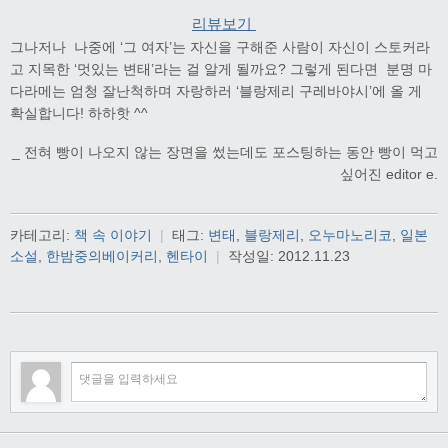
리뷰보기
그나저나 나중에 ‘그 여자’는 자신을 구해준 사람이 자신이 스토커라
고 지목한 ‘멋있는 변태’라는 걸 알게 될까요? 그렇게 된다면 분명 마
다라메는 엄청 잘난척하며 자랑하러 ‘블랑제리 구레바야시’에 올 게
확실합니다! 하하핫 ^^
_ 전혀 빵이 나오지 않는 장면을 썼는데도 포스팅하는 동안 빵이 먹고
싶어진 editor e.
카테고리:
책 속 이야기
|
태그:
변태
,
블랑제리
,
오누마노리코
,
일본
소설
,
한밤중의베이커리
,
헨타이
|
작성일:
2012.11.23