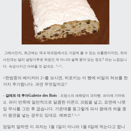
,
,
그래서인지
최근에는 국내 제과점에서도 가끔씩 볼 수 있는 슈톨렌이지만
위의
?
사진과는 달리 설탕가루로 뒤덮인 게 아니라 슬쩍 묻어 있는 정도
라는 느낌입니
.
. ^-^;
다
숙성시키긴 어려울 것 같네요
한밤중의 베이커리
를 보시면
히로키는 이 빵에 비밀의 허브를 한
<
2>
,
가지 추가합니다. 과연
무엇일까요
?
-
Galette des Rois
:
.
갈레트 데 루아
프랑스의 새해맞이 과자빵
파이에 가까워
파이 반죽에 일반적으로 달콤한 아몬드 크림을 넣고
표면에 나뭇
.
,
요
잎 무늬를 그린 후 굽습니다
가운데를 동그랗게 파서 왕에게 씌울 종
.
이 왕관을 넣는 경우도 있대요
예쁘죠
.
? ^-^
엄밀히 말하면 이 과자는
월
일이 아니라
월
일에 먹는다고 합니
1
1
1
6