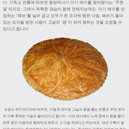
다
기독교 전통에 따르면 동방박사가 아기 예수를 찾아왔다는
주현
.
‘
절
이지요
그래서 독특한 관습이 함께 전해지는데요. 아기 예수를 상
’
.
징하는
페브
를 넣어 굽고 모두가 한 조각씩 받은 다음
페브가 들어
‘
’
,
있는 조각을 받은 사람이 그날의
왕
이 되어 원하는 것을 요청할 수
‘
’
있다고 합니다
.
,
프랑스 위키피디아에 따르면
이렇게 파이로 그날의 왕을 뽑는 전통은 무려 로마
.
의 수확 축제로 거슬러 올라간다고 합니다
다만 당시에는 노예 중에서 왕을 뽑아
.
하루 동안 마음대로 행세하게 해주고 그 다음 죽였다고 하는데요
내년 수확이 잘