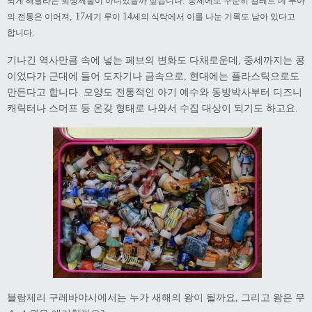
.
되게 해달라는 희생제물이 아니었을까 싶습니다
중세에도 꾸준히 갈레트 데 루아
, 17
14
의 전통은 이어져
세기 루이
세의 식탁에서 이를 나눈 기록도 남아 있다고
.
합니다
기나긴 역사만큼 속에 넣는 페브의 변화도 다채로운데
중세까지는 콩
,
이었다가 근대에 들어 도자기나 금속으로
현대에는 플라스틱으로도
,
만든다고 합니다
모양도 전통적인 아기 예수와 동방박사부터 디즈니
.
캐릭터나 스머프 등 온갖 형태로 나와서 수집 대상이 되기도 하고요
.
블랑제리 구레바야시에서는 누가 새해의 왕이 될까요
그리고 왕은 무
,