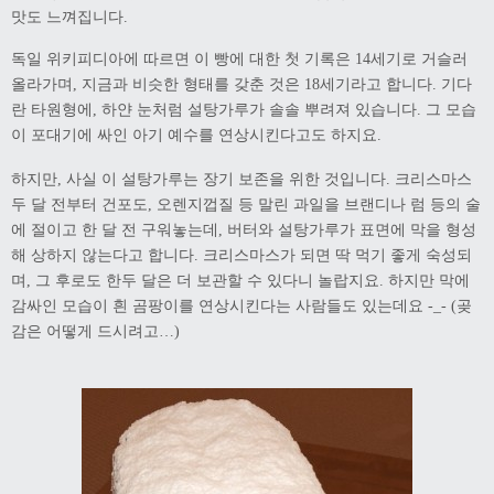
맛도 느껴집니다
.
독일 위키피디아에 따르면 이 빵에 대한 첫 기록은
세기로 거슬러
14
올라가며
지금과 비슷한 형태를 갖춘 것은
세기라고 합니다
기다
,
18
.
란 타원형에
하얀 눈처럼 설탕가루가 솔솔 뿌려져 있습니다
그 모습
,
.
이 포대기에 싸인 아기 예수를 연상시킨다고도 하지요
.
하지만
사실 이 설탕가루는 장기 보존을 위한 것입니다
크리스마스
,
.
두 달 전부터 건포도
오렌지껍질 등 말린 과일을 브랜디나 럼 등의 술
,
에 절이고 한 달 전 구워놓는데
버터와 설탕가루가 표면에 막을 형성
,
해 상하지 않는다고 합니다
크리스마스가 되면 딱 먹기 좋게 숙성되
.
며
그 후로도 한두 달은 더 보관할 수 있다니 놀랍지요
하지만 막에
,
.
감싸인 모습이 흰 곰팡이를 연상시킨다는 사람들도 있는데요
곶
-_- (
감은 어떻게 드시려고
…)