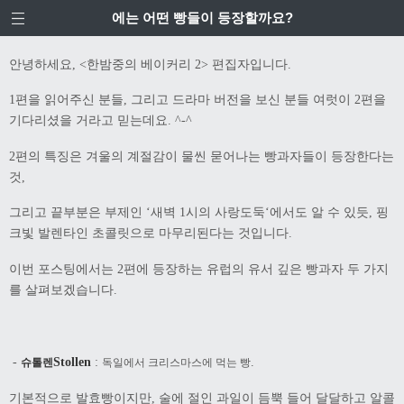
에는 어떤 빵들이 등장할까요?
안녕하세요
한밤중의 베이커리
편집자입니다
, <
2>
.
편을 읽어주신 분들
그리고 드라마 버전을 보신 분들 여럿이
편을
1
,
2
기다리셨을 거라고 믿는데요
. ^-^
편의 특징은 겨울의 계절감이 물씬 묻어나는 빵과자들이 등장한다는
2
것
,
그리고 끝부분은 부제인
새벽
시의 사랑도둑
에서도 알 수 있듯
핑
‘
1
‘
,
크빛 발렌타인 초콜릿으로 마무리된다는 것입니다
.
이번 포스팅에서는
편에 등장하는 유럽의 유서 깊은 빵과자 두 가지
2
를 살펴보겠습니다
.
-
Stollen
:
.
슈톨렌
독일에서 크리스마스에 먹는 빵
기본적으로 발효빵이지만
술에 절인 과일이 듬뿍 들어 달달하고 알콜
,