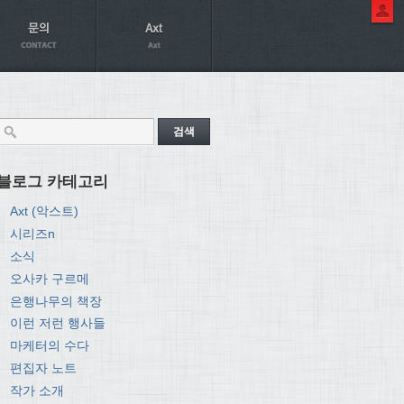
블로그 카테고리
Axt (악스트)
시리즈n
소식
오사카 구르메
은행나무의 책장
이런 저런 행사들
마케터의 수다
편집자 노트
작가 소개