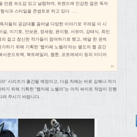
을 만큼 속도감 있고 날렵하며, 트렌드에 민감한 젊은 독자
’한 형식과 스타일을 콘셉트로 하고 있다. ….
은 독자들의 공감대를 끌어낼 다양한 이야기로 꾸려질 이 시
설, 이기호, 안보윤, 정세랑, 윤이형, 서유미, 강태식, 최민
13명의 젊고 참신한 작가들이 참여하기로 했고, 매달 한 권씩
배가하기 위해 기획한 ‘웹카페 노벨라’라는 별도의 웹 공간
 북사운드트랙, 북트레일러, 웹툰, 포토에세이 등의 미디어
벨라” 시리즈가 출간될 예정이고, 다음 차례는 바로 김혜나 작가
하기 위해 기획한 “웹카페 노벨라”는 아직 싸이트 작업이 진행
다려 주시기 바랍니다.