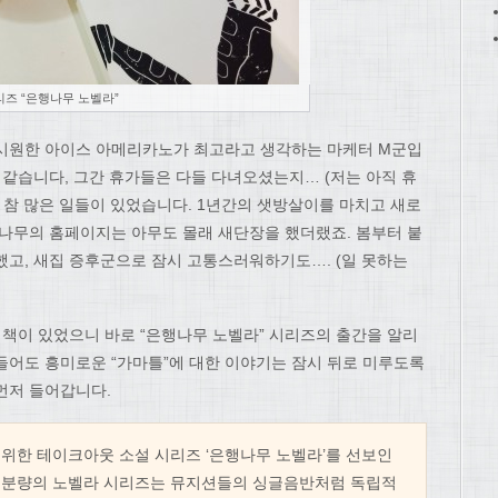
즈 “은행나무 노벨라”
 시원한 아이스 아메리카노가 최고라고 생각하는 마케터 M군입
 같습니다, 그간 휴가들은 다들 다녀오셨는지… (저는 아직 휴
 참 많은 일들이 있었습니다. 1년간의 샛방살이를 마치고 새로
행나무의 홈페이지는 아무도 몰래 새단장을 했더랬죠. 봄부터 붙
했고, 새집 증후군으로 잠시 고통스러워하기도…. (일 못하는
 책이 있었으니 바로 “은행나무 노벨라” 시리즈의 출간을 알리
들어도 흥미로운 “가마틀”에 대한 이야기는 잠시 뒤로 미루도록
 먼저 들어갑니다.
위한 테이크아웃 소설 시리즈 ‘은행나무 노벨라’를 선보인
0매의 분량의 노벨라 시리즈는 뮤지션들의 싱글음반처럼 독립적