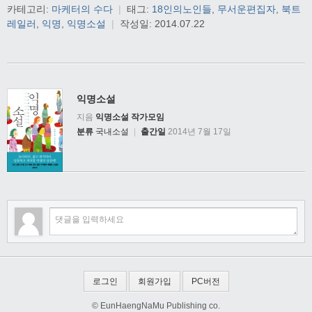
카테고리:
마케터의 수다
|
태그:
18인의노인들
,
무서운편집자
,
북트
레일러
,
익명
,
익명소설
|
작성일:
2014.07.22
익명소설
지음
익명소설 작가모임
분류
국내소설
|
출간일
2014년 7월 17일
로그인
회원가입
PC버전
© EunHaengNaMu Publishing co.