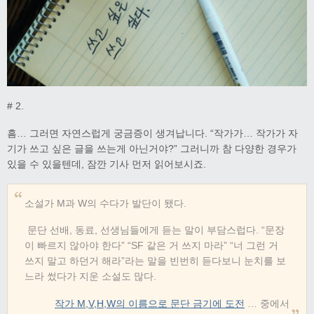
# 2.
흠… 그러면 자연스럽게 궁금증이 생겨납니다. “작가가… 작가가 자
기가 쓰고 싶은 글을 쓰는게 아닌거야?” 그러니까 참 다양한 경우가
있을 수 있을텐데, 잠깐 기사 먼저 읽어보시죠.
소설가 M과 W의 수다가 발단이 됐다.
문단 선배, 동료, 선생님들에게 듣는 말이 부담스럽다. “문장
이 빠르지 않아야 한다” “SF 같은 거 쓰지 마라” “너 그런 거
쓰지 말고 하던거 해라”라는 말을 빈번히 듣다보니 눈치를 보
느라 썼다가 지운 소설도 많다.
작가 M,V,H,W의 이름으로 문단 금기에 도전
… 중에서