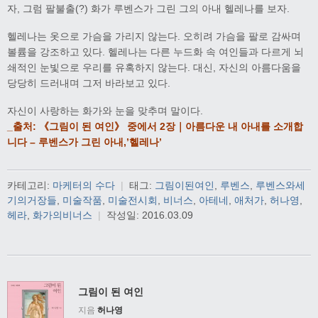
자, 그럼 팔불출(?) 화가 루벤스가 그린 그의 아내 헬레나를 보자.
헬레나는 옷으로 가슴을 가리지 않는다. 오히려 가슴을 팔로 감싸며
볼륨을 강조하고 있다. 헬레나는 다른 누드화 속 여인들과 다르게 뇌
쇄적인 눈빛으로 우리를 유혹하지 않는다. 대신, 자신의 아름다움을
당당히 드러내며 그저 바라보고 있다.
자신이 사랑하는 화가와 눈을 맞추며 말이다.
_출처: 《그림이 된 여인》 중에서 2장｜아름다운 내 아내를 소개합
니다 – 루벤스가 그린 아내,’헬레나’
카테고리:
마케터의 수다
|
태그:
그림이된여인
,
루벤스
,
루벤스와세
기의거장들
,
미술작품
,
미술전시회
,
비너스
,
아테네
,
애처가
,
허나영
,
헤라
,
화가의비너스
|
작성일:
2016.03.09
그림이 된 여인
지음
허나영