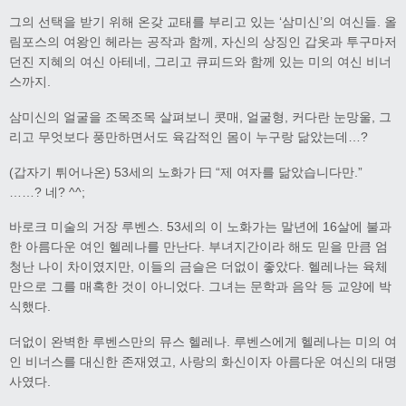
그의 선택을 받기 위해 온갖 교태를 부리고 있는 ‘삼미신’의 여신들. 올
림포스의 여왕인 헤라는 공작과 함께, 자신의 상징인 갑옷과 투구마저
던진 지혜의 여신 아테네, 그리고 큐피드와 함께 있는 미의 여신 비너
스까지.
삼미신의 얼굴을 조목조목 살펴보니 콧매, 얼굴형, 커다란 눈망울, 그
리고 무엇보다 풍만하면서도 육감적인 몸이 누구랑 닮았는데…?
(갑자기 튀어나온) 53세의 노화가 曰 “제 여자를 닮았습니다만.”
……? 네? ^^;
바로크 미술의 거장 루벤스. 53세의 이 노화가는 말년에 16살에 불과
한 아름다운 여인 헬레나를 만난다. 부녀지간이라 해도 믿을 만큼 엄
청난 나이 차이였지만, 이들의 금슬은 더없이 좋았다. 헬레나는 육체
만으로 그를 매혹한 것이 아니었다. 그녀는 문학과 음악 등 교양에 박
식했다.
더없이 완벽한 루벤스만의 뮤스 헬레나. 루벤스에게 헬레나는 미의 여
인 비너스를 대신한 존재였고, 사랑의 화신이자 아름다운 여신의 대명
사였다.