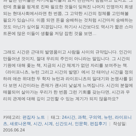
과 같은 단어들은 자기계발서들의 표지 면면에서 범람하고 있지요. 그
런데 효율을 핑계로 진짜 필요한 것들이 잊혀진 나머지 인명까지 희생
되는 현대사회에서라면 한 번쯤, 그 고약한 시간의 정체를 고민해볼
필요가 있습니다. 이쯤 되면 돈을 숭배하는 것처럼 시간마저 숭배하는
것도 아닌가 싶어질 지경입니다. 하기사 시간보다도 역사가 짧은 스마
트폰에 많은 이들이 생활을 저당 잡힌 것을 보면…
그래도 시간은 근대의 발명품이고 사람들 사이의 규약입니다. 인간이
만들어낸 것이지, 절대 우리의 주인이 아니라는 말입니다. 그 시간의
기원에 대해 좇는 책, 지금의 시간 체계가 없던 자리를 보여주는 책.
《라이프니츠, 뉴턴 그리고 시간의 발명》에서 갓 태어난 시간을 정의
하려 애쓴 위대한 두 학자 뉴턴과 라이프니츠의 일대기와 논쟁사를 읽
다 보면 시간이라는 존재가 괜시리 낯설게 느껴집니다. 시간의 분절에
매몰되어 살아가는 우리가 한 번쯤 그런 기회를 갖는다면, 시간과 우
리의 관계에 대해 깊이 고민할 수 있는 계기가 되지 않을까요?
카테고리:
편집자 노트
|
태그:
24시간
,
과학
,
구의역
,
뉴턴
,
라이프니
츠
,
새로나온책
,
시간
,
시계
,
신간도서
,
인문학
,
편집후기
|
작성일:
2016.06.24