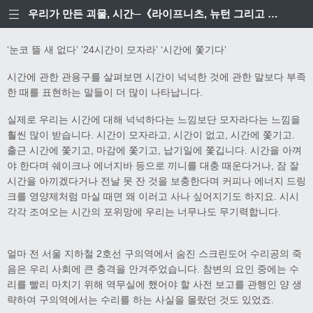
우리가 만든 괴물, 시간─《라이프니츠, 뉴턴 그리고 시간의 발명》 편집 후기
‘눈코 뜰 새 없다’ ’24시간이 모자라’ ‘시간에 쫓기다’
시간에 관한 관용구를 살펴보면 시간이 넉넉한 것에 관한 말보다 부족
한 때를 표현하는 말들이 더 많이 나타납니다.
실제로 우리는 시간에 대해 넉넉하다는 느낌보단 모자라다는 느낌을
훨씬 많이 받습니다. 시간이 모자라고, 시간이 없고, 시간에 쫓기고.
출근 시간에 쫓기고, 마감에 쫓기고, 납기일에 쫓깁니다. 시간을 아껴
야 한다며 쉐이크나 에너지바 등으로 끼니를 대충 때운다거나, 잠 잘
시간을 아끼겠다거나 전날 못 잔 것을 보충한다며 커피나 에너지 드링
크를 영양제처럼 마실 때면 왜 이러고 사나 싶어지기도 하지요. 시시
각각 조여오는 시간의 포위망에 우리는 너무나도 무기력합니다.
얼마 전 서울 지하철 2호선 구의역에서 숨진 스크린도어 수리공의 죽
음은 우리 사회에 큰 충격을 안겨주었습니다. 참변의 요인 중에는 수
리를 빨리 마치기 위해 역무실에 했어야 할 사전 보고를 관행인 양 생
략하여 구의역에서는 수리를 하는 사실을 몰랐던 것도 있었죠.