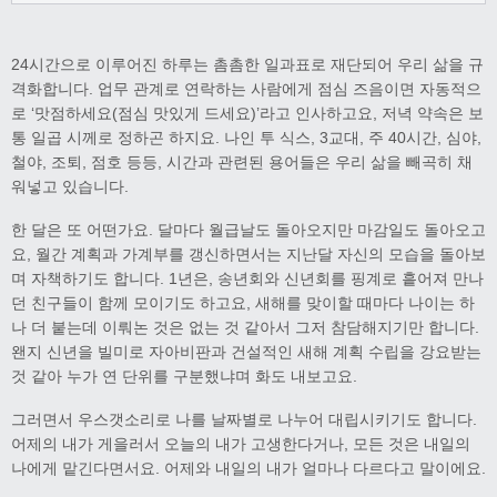
24시간으로 이루어진 하루는 촘촘한 일과표로 재단되어 우리 삶을 규
격화합니다. 업무 관계로 연락하는 사람에게 점심 즈음이면 자동적으
로 ‘맛점하세요(점심 맛있게 드세요)’라고 인사하고요, 저녁 약속은 보
통 일곱 시께로 정하곤 하지요. 나인 투 식스, 3교대, 주 40시간, 심야,
철야, 조퇴, 점호 등등, 시간과 관련된 용어들은 우리 삶을 빼곡히 채
워넣고 있습니다.
한 달은 또 어떤가요. 달마다 월급날도 돌아오지만 마감일도 돌아오고
요, 월간 계획과 가계부를 갱신하면서는 지난달 자신의 모습을 돌아보
며 자책하기도 합니다. 1년은, 송년회와 신년회를 핑계로 흩어져 만나
던 친구들이 함께 모이기도 하고요, 새해를 맞이할 때마다 나이는 하
나 더 붙는데 이뤄논 것은 없는 것 같아서 그저 참담해지기만 합니다.
왠지 신년을 빌미로 자아비판과 건설적인 새해 계획 수립을 강요받는
것 같아 누가 연 단위를 구분했냐며 화도 내보고요.
그러면서 우스갯소리로 나를 날짜별로 나누어 대립시키기도 합니다.
어제의 내가 게을러서 오늘의 내가 고생한다거나, 모든 것은 내일의
나에게 맡긴다면서요. 어제와 내일의 내가 얼마나 다르다고 말이에요.