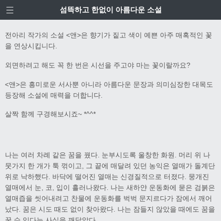
섬뜩하고 한없이 아름다운 소설
전아리 작가의 소설 <앤>은 향기가 짙고 색이 예쁜 아주 매혹적인 꽃
을 연상시킵니다.
외면하려고 해도 꼭 한 번은 시선을 주고야 마는 꽃이랄까요?
<앤>은 흥미로운 서사뿐 아니라 아름다운 문장과 의미심장한 대목도
등장해 소설에 매력을 더합니다.
살짝 함께 구경해보시죠~ *^^*
나는 여러 차례 같은 꿈을 꿨다. 눈부시도록 울창한 화원. 머리 위 나
뭇가지 한 개가 툭 꺾이고, 그 끝에 매달려 있던 농익은 열매가 돌계단
위로 낙하했다. 바닥에 떨어진 열매는 신경질적으로 터졌다. 뭉개진
열매에서 눈, 코, 입이 흘러나왔다. 나는 새하얀 운동화에 묻은 검붉은
열매즙을 씻어내려고 찬물에 운동화를 벅벅 문지르다가 잠에서 깨어
났다. 꿈은 시도 때도 없이 찾아왔다. 나는 잠들지 않았을 때에도 꿈을
꿀 수 있다는 사실을 깨달았다.