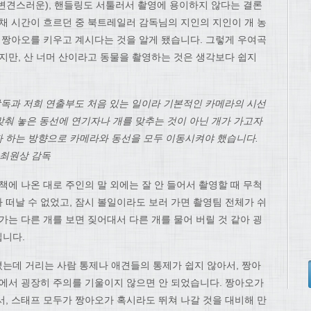
변견스러운), 핸들링도 서툴러서 촬영에 용이하지 않다는 결론
 채 시간이 흐르던 중 북트레일러 감독님의 지인의 지인이 개 농
한 짱아오를 키우고 계시다는 것을 알게 됐습니다. 그렇게 우여곡
지만, 산 너머 산이라고 동물을 촬영하는 것은 생각보다 쉽지
감독과 저희 연출부도 처음 있는 일이라 기본적인 카메라의 시선
맞춰 놓은 동선에 연기자나 개를 맞추는 것이 아닌 개가 가고자
고자 하는 방향으로 카메라와 동선을 모두 이동시켜야 했습니다.
 최원상 감독
책에 나온 대로 주인의 말 외에는 잘 안 들어서 촬영할 때 무척
 떠날 수 없었고, 잠시 볼일이라도 보러 가면 촬영팀 전체가 쉬
가는 다른 개를 보면 짖어대서 다른 개를 물어 버릴 것 같아 굉
입니다.
는데 거리는 사람 통제나 애견들의 통제가 쉽지 않아서, 짱아
면에서 굉장히 주의를 기울이지 않으면 안 되었습니다. 짱아오가
서, 스태프 모두가 짱아오가 혹시라도 뛰쳐 나갈 것을 대비해 만