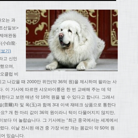
아오는 과
<조선일보>
국제애완동
(小白龍·
문보기)
라고 신민
도했으며,
아오클럽 비
 나갔을 때 2000만 위안(약 36억 원)을 제시하며 팔라는 사
. 이 기사에 따르면 샤오바이룽은 한 번 교배해 주는 데 약
교배한다고 보면 매년 약 18억 원을 벌 수 있다고 합니다. 그래서
(普爾)차 및 옥(玉)과 함께 3대 이색 재테크 상품으로 통한다
요? 개 한 마리 값이 36억 원이라니 턱이 다물어지지 않지만,
 이보다 더 놀랍습니다. 그 기사에는 “최근 중국에서는 세계에서
렸다. 이날 전시된 애견 중 가장 비싼 개는 몸값이 약 50억 원
되어 있습니다.