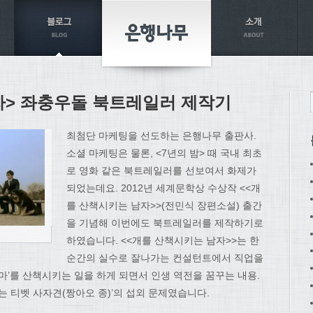
자> 좌충우돌 북트레일러 제작기
최첨단 마케팅을 선도하는 은행나무 출판사.
소셜 마케팅은 물론, <7년의 밤> 때 국내 최초
로 영화 같은 북트레일러를 선보여서 화제가
되었는데요. 2012년 세계문학상 수상작 <<개
를 산책시키는 남자>>(전민식 장편소설) 출간
을 기념해 이번에도 북트레일러를 제작하기로
하였습니다. <<개를 산책시키는 남자>>는 한
순간의 실수로 잘나가는 컨설턴트에서 직업을
마’를 산책시키는 일을 하게 되면서 인생 역전을 꿈꾸는 내용.
는 티벳 사자견(짱아오 종)’의 섭외 문제였습니다.