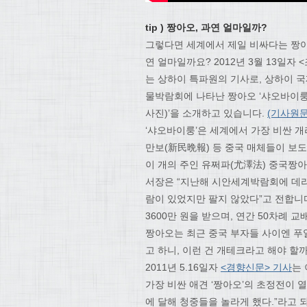
tip ) 짱아오, 과연 얼마일까?
그렇다면 세계에서 제일 비싸다는 짱
연 얼마일까요? 2012년 3월 13일자 
는 상하이 특파원의 기사로, 상하이 
물박람회에 나타난 짱아오 ‘샤오바이룽
사진)’을 소개하고 있습니다.
(기사원
‘샤오바이룽’은 세계에서 가장 비싼 개
만보(新民晩報) 등 중국 매체들이 보
이 개의 주인 유쩌파(尤澤法) 중국짱
서장은 “지난해 시안세계박람회에 데리고
람이 있었지만 팔지 않았다”고 전합니다
3600만 원을 받으며, 연간 50차례 
짱아오는 최근 중국 부자들 사이엔 푸얼
고 하니, 이런 건 개테크라고 해야 할까
2011년 5.16일자
<경향신문> 기사
는
가장 비싼 애견 ‘짱아오’의 초정전이 열
에 달해 청중들을 놀라게 했다.”라고 