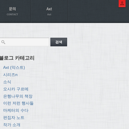
블로그 카테고리
Axt (악스트)
시리즈n
소식
오사카 구르메
은행나무의 책장
이런 저런 행사들
마케터의 수다
편집자 노트
작가 소개