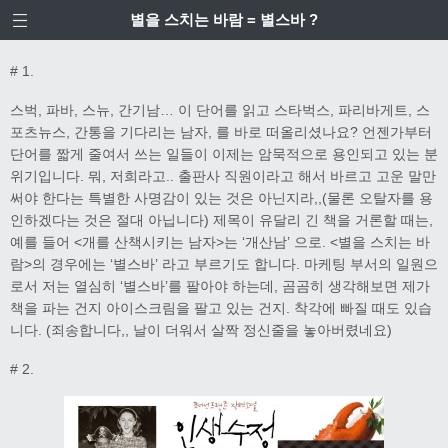
별을 스치는 바람 = 별스바 ?
# 1.
스벅, 파바, 스뉴, 간기남… 이 단어를 읽고 스타벅스, 파리바게트, 스
포츠뉴스, 간통을 기다리는 남자, 를 바로 떠올리셨나요? 언젠가부터
단어를 짧게 줄여서 쓰는 일들이 이제는 암묵적으로 용인되고 있는 분
위기입니다. 뭐, 저희라고.. 출판사 직원이라고 해서 바르고 고운 말만
써야 한다는 특별한 사명감이 있는 것은 아닌지라,,(물론 오탈자를 용
인하겠다는 것은 절대 아닙니다) 제목이 유달리 긴 책을 거론할 때는,
예를 들어 <개를 산책시키는 남자>는 ‘개산남’ 으로. <별을 스치는 바
람>의 경우에는 ‘별스바’ 라고 부르기도 합니다. 마케팅 부서의 일원으
로서 저는 열심히 ‘별스바’를 팔아야 하는데, 곰곰히 생각해보면 제가
책을 파는 건지 아이스크림을 팔고 있는 건지. 착각에 빠질 때도 있습
니다. (죄송합니다,, 날이 더워서 살짝 정신줄을 놓아버렸네요)
# 2.