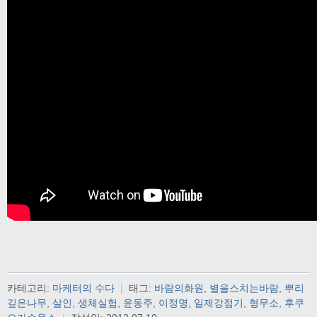
카테고리:
마케터의 수다
|
태그:
바람의화원
,
별을스치는바람
,
뿌리
깊은나무
,
살인
,
생체실험
,
윤동주
,
이정명
,
일제강점기
,
형무소
,
후쿠