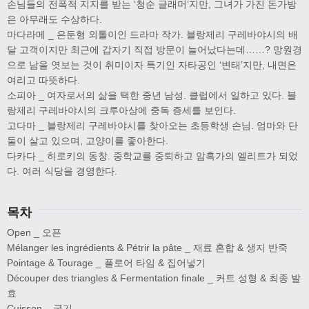
손님들의 전폭적 지지를 받는 ‘청순 글래머’지만, 그녀가 가진 돈가방
은 아무래도 수상하다.
마다라메 _ 은둔형 외톨이인 드라마 작가. 블랑제리 구레바야시의 배
달 고객이지만 최근에 갑자기 직접 방문이 늘어났다는데……? 망원경
으로 남을 엿보는 것이 취미이자 특기인 자타공인 ‘변태’지만, 내면은
여리고 따뜻하다.
소피아 _ 여자로서의 삶을 택한 중년 남성. 클럽에서 일하고 있다. 블
랑제리 구레바야시의 크루아상에 중독 증세를 보인다.
고다마 _ 블랑제리 구레바야시를 찾아오는 초등학생 손님. 엄마와 단
둘이 살고 있으며, 고양이를 좋아한다.
다카다 _ 히로키의 동창. 중학교를 중퇴하고 암흑가의 엘리트가 되었
다. 여러 식당을 경영한다.
목차
Open _ 오픈
Mélanger les ingrédients & Pétrir la pâte _ 재료 혼합 & 생지 반죽
Pointage & Tourage _ 플로어 타임 & 집어넣기
Découper des triangles & Fermentation finale _ 커트 성형 & 최종 발
효
Cuisson _ 굽기