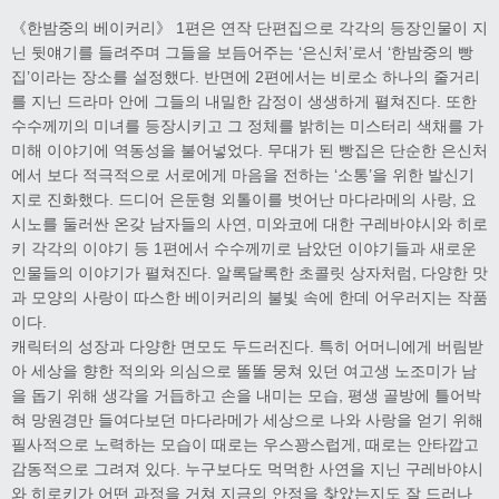
《한밤중의 베이커리》 1편은 연작 단편집으로 각각의 등장인물이 지
닌 뒷얘기를 들려주며 그들을 보듬어주는 ‘은신처’로서 ‘한밤중의 빵
집’이라는 장소를 설정했다. 반면에 2편에서는 비로소 하나의 줄거리
를 지닌 드라마 안에 그들의 내밀한 감정이 생생하게 펼쳐진다. 또한
수수께끼의 미녀를 등장시키고 그 정체를 밝히는 미스터리 색채를 가
미해 이야기에 역동성을 불어넣었다. 무대가 된 빵집은 단순한 은신처
에서 보다 적극적으로 서로에게 마음을 전하는 ‘소통’을 위한 발신기
지로 진화했다. 드디어 은둔형 외톨이를 벗어난 마다라메의 사랑, 요
시노를 둘러싼 온갖 남자들의 사연, 미와코에 대한 구레바야시와 히로
키 각각의 이야기 등 1편에서 수수께끼로 남았던 이야기들과 새로운
인물들의 이야기가 펼쳐진다. 알록달록한 초콜릿 상자처럼, 다양한 맛
과 모양의 사랑이 따스한 베이커리의 불빛 속에 한데 어우러지는 작품
이다.
캐릭터의 성장과 다양한 면모도 두드러진다. 특히 어머니에게 버림받
아 세상을 향한 적의와 의심으로 똘똘 뭉쳐 있던 여고생 노조미가 남
을 돕기 위해 생각을 거듭하고 손을 내미는 모습, 평생 골방에 틀어박
혀 망원경만 들여다보던 마다라메가 세상으로 나와 사랑을 얻기 위해
필사적으로 노력하는 모습이 때로는 우스꽝스럽게, 때로는 안타깝고
감동적으로 그려져 있다. 누구보다도 먹먹한 사연을 지닌 구레바야시
와 히로키가 어떤 과정을 거쳐 지금의 안정을 찾았는지도 잘 드러나