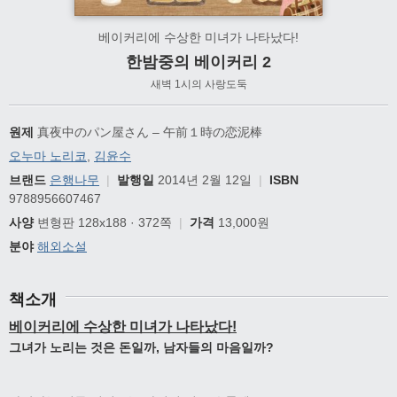
베이커리에 수상한 미녀가 나타났다!
한밤중의 베이커리 2
새벽 1시의 사랑도둑
원제
真夜中のパン屋さん – 午前１時の恋泥棒
오누마 노리코
,
김윤수
브랜드
은행나무
|
발행일
2014년 2월 12일
|
ISBN
9788956607467
사양
변형판 128x188 · 372쪽
|
가격
13,000원
분야
해외소설
책소개
베이커리에 수상한 미녀가 나타났다!
그녀가 노리는 것은 돈일까, 남자들의 마음일까?