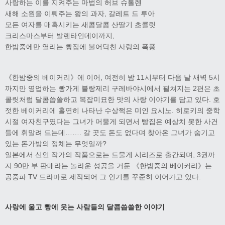
사랑하는 이를 지켜주는 마법의 허브 슈톨렌
새해 소원을 이뤄주는 왕의 과자, 갈레트 드 루아
모든 여자를 매혹시키는 새콤달콤 산딸기 초콜릿
크리스마스부터 발렌타인데이까지,
한밤중에만 열리는 빵집에 불어닥친 사랑의 폭풍
《한밤중의 베이커리》에 이어, 여전히 밤 11시부터 다음 날 새벽 5시
까지만 영업하는 빵가게 블랑제리 구레바야시에서 펼쳐지는 2편은 초
콜릿처럼 달콤씁쓸하고 복잡미묘한 맛의 사랑 이야기를 담고 있다. 호
젓한 베이커리에 홀연히 나타난 수상쩍은 미인 요시노. 히로키의 중학
시절 여자친구였다는 그녀가 머물게 되면서 빵집은 예상치 못한 사건
들에 휘말려 드는데……. 갈 곳도 돈도 없다며 찾아온 그녀가 숨기고
있는 돈가방의 정체는 무엇일까?
일본에서 신인 작가의 작품으로는 드물게 시리즈로 출간되며, 3권까
지 90만 부 판매라는 놀라운 성공을 거둔 《한밤중의 베이커리》는
공중파 TV 드라마로 제작되어 그 인기를 꾸준히 이어가고 있다.
사랑에 울고 빵에 웃는 사람들의 달콤씁쓸한 이야기