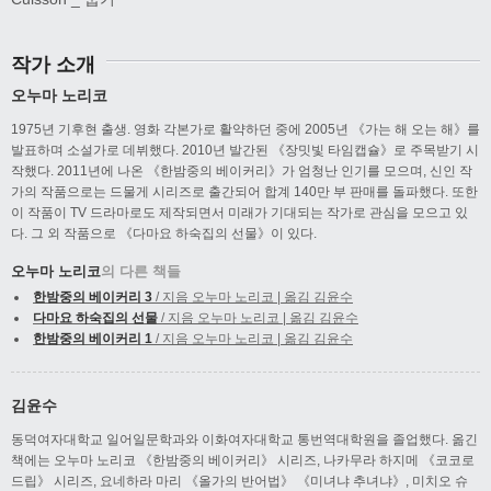
작가 소개
오누마 노리코
1975년 기후현 출생. 영화 각본가로 활약하던 중에 2005년 《가는 해 오는 해》를
발표하며 소설가로 데뷔했다. 2010년 발간된 《장밋빛 타임캡슐》로 주목받기 시
작했다. 2011년에 나온 《한밤중의 베이커리》가 엄청난 인기를 모으며, 신인 작
가의 작품으로는 드물게 시리즈로 출간되어 합계 140만 부 판매를 돌파했다. 또한
이 작품이 TV 드라마로도 제작되면서 미래가 기대되는 작가로 관심을 모으고 있
다. 그 외 작품으로 《다마요 하숙집의 선물》이 있다.
오누마 노리코
의 다른 책들
한밤중의 베이커리 3
/ 지음 오누마 노리코 | 옮김 김윤수
다마요 하숙집의 선물
/ 지음 오누마 노리코 | 옮김 김윤수
한밤중의 베이커리 1
/ 지음 오누마 노리코 | 옮김 김윤수
김윤수
동덕여자대학교 일어일문학과와 이화여자대학교 통번역대학원을 졸업했다. 옮긴
책에는 오누마 노리코 《한밤중의 베이커리》 시리즈, 나카무라 하지메 《코코로
드립》 시리즈, 요네하라 마리 《올가의 반어법》 《미녀냐 추녀냐》, 미치오 슈