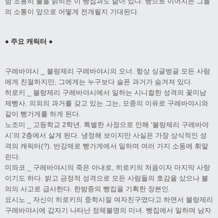
밤 조용히 불을 밝히는 이 빵집과도 닮아 있다. 빵으로 이어지는 그들
의 소통이 앞으로 어떻게 전개될지 기대된다.
● 주요 캐릭터 ●
구레바야시 _ 블랑제리 구레바야시의 오너. 항상 싱글벙글 모든 사람
에게 친절하지만, 그에게는 누구보다 슬픈 과거가 숨겨져 있다.
히로키 _ 블랑제리 구레바야시에서 일하는 시니컬한 성격의 꽃미남
제빵사. 의외의 과거를 갖고 있는 그는, 모종의 이유로 구레바야시와
같이 빵가게를 하게 된다.
노조미 _ 고등학교 2학년. 특별한 사정으로 인해 ‘블랑제리 구레바야
시’의 2층에서 살게 된다. 냉정해 보이지만 사실은 가장 상식적인 성
격의 캐릭터(?). 반강제로 빵가게에서 일하며 여러 가지 소동에 휘말
린다.
미와코 _ 구레바야시의 죽은 아내로, 히로키의 처음이자 마지막 사랑
이기도 하다. 밝고 긍정적 성격으로 모든 사람들의 호감을 샀으나 불
의의 사고로 급사한다. 한밤중의 빵집을 기획한 장본인.
요시노 _ 자신이 히로키의 중학시절 여자친구였다고 하면서 블랑제리
구레바야시에 갑자기 나타난 정체불명의 미녀. 빵집에서 일하며 남자