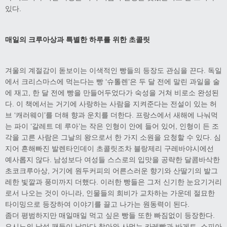
있다.
매일의 크루아상과 특별한 하루를 위한 초콜릿
겨울의 계절감이 돋보이는 이색적인 빵들의 등장도 관심을 끈다. 독일
에서 크리스마스에 먹는다는 빵 ‘슈톨렌’은 두 달 전에 말린 과일을 술
에 재고, 한 달 전에 빵을 만들어두었다가 숙성을 거쳐 비로소 완성된
다. 이 책에서는 거기에 사랑하는 사람을 지켜준다는 전설이 있는 허
브 ‘캐러웨이’를 더해 향과 운치를 더한다. 프랑스에서 새해에 나눠먹
는 파이 ‘갈레트 데 루아’는 작은 인형이 안에 들어 있어, 인형이 든 조
각을 고른 사람은 그날의 왕으로서 한 가지 소원을 요청할 수 있다. 심
지어 흔해빠진 발렌타인데이 초콜릿조차 블랑제리 구레바야시에선
예사롭지 않다. 남성보다 여성들 스스로의 입맛을 공략한 달콤바삭한
초코크루아상, 거기에 원두커피의 어른스러운 향기와 산딸기의 발그
레한 빛깔과 풍미까지 더했다. 이러한 빵들은 그저 신기한 눈요기거리
로서 나오는 것이 아니라, 인물들의 희비가 교차하는 가운데 절묘한
타이밍으로 등장하여 이야기를 끌고 나가는 원동력이 된다.
좀더 평범하지만 매일매일 먹고 싶은 빵들 또한 빠짐없이 등장한다.
요시노의 남성 팬들이 날마다 찾아와 사먹는 카레빵과 바게트, 소피아