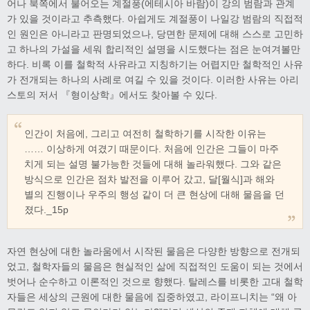
어나 북쪽에서 불어오는 계절풍(에테시아 바람)이 강의 범람과 관계
가 있을 것이라고 추측했다. 아쉽게도 계절풍이 나일강 범람의 직접적
인 원인은 아니라고 판명되었으나, 당면한 문제에 대해 스스로 고민하
고 하나의 가설을 세워 합리적인 설명을 시도했다는 점은 눈여겨볼만
하다. 비록 이를 철학적 사유라고 지칭하기는 어렵지만 철학적인 사유
가 전개되는 하나의 사례로 여길 수 있을 것이다. 이러한 사유는 아리
스토의 저서 『형이상학』에서도 찾아볼 수 있다.
인간이 처음에, 그리고 여전히 철학하기를 시작한 이유는
…… 이상하게 여겼기 때문이다. 처음에 인간은 그들이 마주
치게 되는 설명 불가능한 것들에 대해 놀라워했다. 그와 같은
방식으로 인간은 점차 발전을 이루어 갔고, 달[월식]과 해와
별의 진행이나 우주의 행성 같이 더 큰 현상에 대해 물음을 던
졌다._15p
자연 현상에 대한 놀라움에서 시작된 물음은 다양한 방향으로 전개되
었고, 철학자들의 물음은 현실적인 삶에 직접적인 도움이 되는 것에서
벗어나 순수하고 이론적인 것으로 향했다. 탈레스를 비롯한 고대 철학
자들은 세상의 근원에 대한 물음에 집중하였고, 라이프니치는 “왜 아