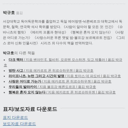
박규호
옮김
서강대학교 독어독문학과를 졸업하고 독일 에어랑엔-뉘른베르크 대학교에서 독
문학, 철학, 연극학 석사 학위를 받았다. 《사람이 알아야 할 모든 것: 인간》 《슈
바니츠의 햄릿》 《에리히 프롬과 현대성》 《행복은 혼자 오지 않는다》 《사랑
은 어디로 가는가》 《사랑스러운 푸른 잿빛 밤-볼프강 보르헤르트 전집》 《그리
스 로마 신화 인물사전》 시리즈 외 다수의 책을 번역하였다.
박규호
의 다른 책들
다크 팩터
/ 지음 벤야민 E. 힐비히, 모르텐 모스하겐, 잉고 제틀러 | 옮김 박규
호
방탄 사고
/ 지음 에카르트 폰 히르슈하우젠 | 옮김 박규호
라이프니츠, 뉴턴 그리고 시간의 발명
/ 지음 토마스 데 파도바 | 옮김 박규호
사랑은 어디로 가는가
/ 지음 에카르트 폰 히르슈하우젠 | 옮김 박규호
우리들의 발라카이
/ 지음 볼프강 헤른도르프 | 옮김 박규호
행복은 혼자 오지 않는다
/ 지음 에카르트 폰 히르슈하우젠 | 옮김 박규호
표지/보도자료 다운로드
표지 다운로드
보도자료 다운로드