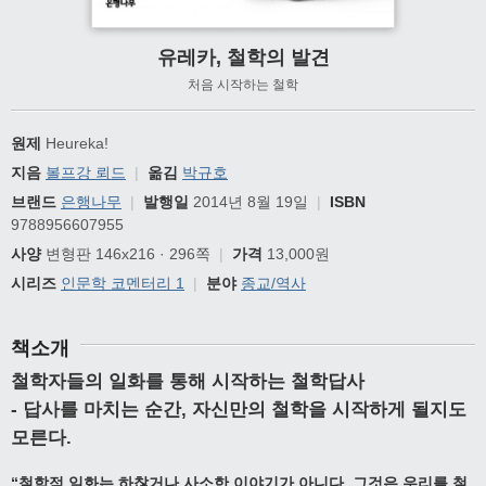
유레카, 철학의 발견
처음 시작하는 철학
원제
Heureka!
지음
볼프강 뢰드
|
옮김
박규호
브랜드
은행나무
|
발행일
2014년 8월 19일
|
ISBN
9788956607955
사양
변형판 146x216 · 296쪽
|
가격
13,000원
시리즈
인문학 코멘터리 1
|
분야
종교/역사
책소개
철학자들의 일화를 통해 시작하는 철학답사
-
답사를 마치는 순간
,
자신만의 철학을 시작하게 될지도
모른다
.
“
철학적 일화는 하찮거나 사소한 이야기가 아니다
.
그것은 우리를 철