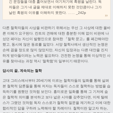
긴 문장들을 대충 훑어보면서 여기저기에 혹평을 날린다. 독
자들은 그가 내 글을 제대로 이해하지 못한 것만큼이나 그가
날린 혹평의 이유를 이해하지 못한다. …… _242p
다른 철학자들의 사상을 비판하기 위해서는 우선 그 사상에 대한 올바
른 이해가 요구된다. 칸트의 견해에 대한 충분한 이해 없이 비판에 나
섰던 페더는 자신이 발행인으로 참여한 『철학 문고』를 폐간해야만
했고, 동시에 많은 동료를 잃었다. 서양 철학사에서 생산적인 논쟁은
손에 꼽을 정도로 많지 않았지만, 자신의 입장과는 다른 대안을 진지
하게 받아들이려는 노력은 필요하다. 건전한 논쟁을 통해 이상적인 사
유를 찾아내는 과정 역시 ‘철학함’의 일부이기 때문이다.
답사의 끝
,
계속되는 철학
고대 그리스에서부터 20세기에 이르는 철학자들의 일화를 통해 살펴
본 철학적 담론들을 통해 저자는 독자들이 스스로 철학하는 방법을 습
득하기를 원했던 것처럼 보인다. 흥미로운 일화를 통해 그 기저에 숨
은 철학적 의미를 분석하고 보다 넓은 시야를 갖추었다면, 이제 탈레
스가 그랬던 것처럼 독자 스스로가 철학적 질문을 제기하고 이에 대한
합리적인 답을 구하려 노력해야 할 차례이다. 철학이란 알고자 하는,