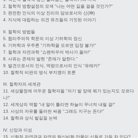
2. 철학적 방향설정의 모색 “나는 어떤 길을 걸을 것인가?”
3. 완전한 인식의 이상 진리의 담보로서의 신(神)
4. 지식에 대립하는 의견 뮤즈들의 거짓된 이야기
II. 철학의 방법들
5. 합리주의적 학문의 이상 기하학의 정신
6. 기하학과 우주론 “기하학을 모르면 입장 불가!”
7. 철학과 자연과학 “쇼펜하우어 박사가 옳아!”
8. 사유는 존재의 발현 “존재가 말한다.”
9. 발견으로서의 인식, 역량으로서의 인식 “유레카!”
10. 철학적 비판의 방식 부지깽이 토론
III. 철학자의 세계관
11. 세상물정에 어두운 철학자들 “자기 발 앞에 뭐가 있는지도 모르다
니!”
12. 세계상의 역할 “내 말이 틀리면 하늘이 무너져 내릴 걸!”
13. 사상의 자유를 둘러싼 싸움 “그래도 지구는 돈다!”
14. 철학과 상식 발길질 논박
IV. 신앙과 이성
15. 신화적 자연관과 자연의 탈신비화 만물이 신들로 가득 차 있다?