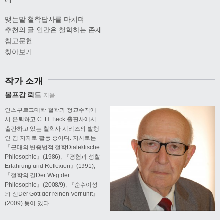
맺는말 철학답사를 마치며
추천의 글 인간은 철학하는 존재
참고문헌
찾아보기
작가 소개
볼프강 뢰드
지음
인스부르크대학 철학과 정교수직에
서 은퇴하고 C. H. Beck 출판사에서
출간하고 있는 철학사 시리즈의 발행
인 겸 저자로 활동 중이다. 저서로는
『근대의 변증법적 철학Dialektische
Philosophie』(1986), 『경험과 성찰
Erfahrung und Reflexion』(1991),
『철학의 길Der Weg der
Philosophie』(2008/9), 『순수이성
의 신Der Gott der reinen Vernunft』
(2009) 등이 있다.