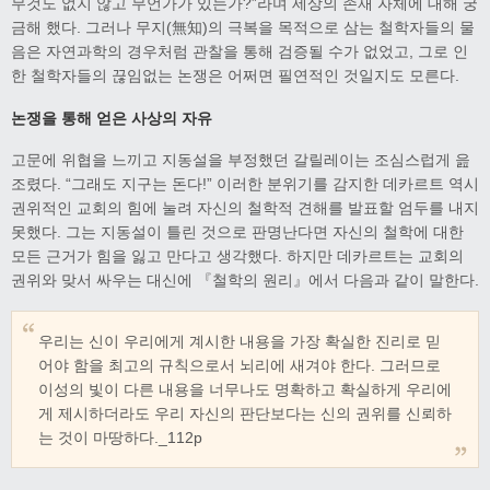
무것도 없지 않고 무언가가 있는가?”라며 세상의 존재 자체에 대해 궁
금해 했다. 그러나 무지(無知)의 극복을 목적으로 삼는 철학자들의 물
음은 자연과학의 경우처럼 관찰을 통해 검증될 수가 없었고, 그로 인
한 철학자들의 끊임없는 논쟁은 어쩌면 필연적인 것일지도 모른다.
논쟁을 통해 얻은 사상의 자유
고문에 위협을 느끼고 지동설을 부정했던 갈릴레이는 조심스럽게 읊
조렸다. “그래도 지구는 돈다!” 이러한 분위기를 감지한 데카르트 역시
권위적인 교회의 힘에 눌려 자신의 철학적 견해를 발표할 엄두를 내지
못했다. 그는 지동설이 틀린 것으로 판명난다면 자신의 철학에 대한
모든 근거가 힘을 잃고 만다고 생각했다. 하지만 데카르트는 교회의
권위와 맞서 싸우는 대신에 『철학의 원리』에서 다음과 같이 말한다.
우리는 신이 우리에게 계시한 내용을 가장 확실한 진리로 믿
어야 함을 최고의 규칙으로서 뇌리에 새겨야 한다. 그러므로
이성의 빛이 다른 내용을 너무나도 명확하고 확실하게 우리에
게 제시하더라도 우리 자신의 판단보다는 신의 권위를 신뢰하
는 것이 마땅하다._112p