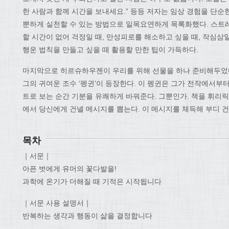
한 사람과 함께 시간을 보내세요.” 등등 저자는 임상 경험을 단순
뿐하게 실천할 수 있는 방법으로 일목요연하게 목록화했다. 스트레
할 시간이 없어 걱정일 때, 만성피로를 해소하고 싶을 때, 작심삼
행운 법칙을 만들고 싶을 때 활용할 만한 팁이 가득하다.
마지막으로 히르슈하우젠이 우리를 위해 선물을 하나 준비해두었다
그의 귀여운 조수 ‘펭귄’이 등장한다. 이 펭귄은 그가 전작에서
트로 보는 순간 기분을 유쾌하게 바꿔준다. 그뿐인가. 책을 휘리릭
에서 당신에게 건넬 메시지를 뽑는다. 이 메시지를 체득해 부디 건
목차
｜서문｜
아픈 벗에게 유머의 꽃다발을!
과학에 온기가 더해질 때 기적은 시작됩니다
｜서문 사용 설명서｜
반복하는 생각과 행동이 삶을 결정합니다