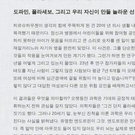
도파민, 플라세보, 그리고 우리 자신이 만들 놀라운 
히르슈하우젠이 생각의 힘에 주목하게 된 건 20여 년 의사 생활 
목격했기 때문이다. 정신과 병원에서 어린이들을 위해 참여형 공연
하지 못하던 아이가 웃음을 터뜨리고 큰 소리로 숫자를 센 일이 벌
재잘거리느라 자기의 병을 완전히 잊었다. 이 사건은, 그를 단순한
것들의 작용을 눈여겨보게 만든 계기가 됐다. 그런가 하면 한 연구에
년을 어떻게 그리고 있는지 물었다. 23년 후 연구 참가자들의 
태도를 지닌 사람이 그렇지 않은 사람보다 평균 7년 6개월 더 오래
또래 여성에 비해 심근경색에 걸릴 위험이 더 높다고 믿습니까?”란
렇지 않다’고 대답한 여성보다 다른 모든 위험 요인을 배제하고서도
이 결과들은 무엇을 의미할까? 오랫동안 과학은 기대와 긍정적 태
휘하는지 전혀 관심을 갖지 않았다. 의학자들은 “그건 단지 플라
짓기도 했다. 그러나 20세기 말, 눈부신 진척을 이룬 과학은 우
진다는 사실을 밝혀냈다. 유명한 엔도르핀이 그것. 엔도르핀은 
다. 즉 알약 안에 아무것도 들어 있지 않아도 우리 뇌는 실제로 변