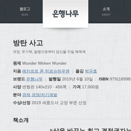
방탄 사고
걱정, 무기력, 질병으로부터 당신을 지킬 해독제
원제
Wunder Wirken Wunder
지음
에카르트 폰 히르슈하우젠
|
옮김
박규호
브랜드
은행나무
|
발행일
2019년 6월 10일
|
ISBN
979118998
사양
변형판 140x210 · 456쪽
|
가격
17,000원
분야
경제,경영/자기계발
수상/선정
2019 세종도서 교양 부문 선정
책소개
“삶을 바꾸는 최고 결정권자는