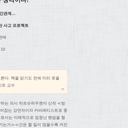
인간관계…
탄 사고 프로젝트
 판매
10
른다. 책을 읽기도 전에 미리 웃을
미트 교수
랑하는 의사 히르슈하우젠이 신작 ≪방
 휘어잡는 강연자이자 카바레티스트로 종
사로서는 이례적으로 엄청난 팬덤을 형
 가는가≫≪간은 할 일이 많을수록 커진