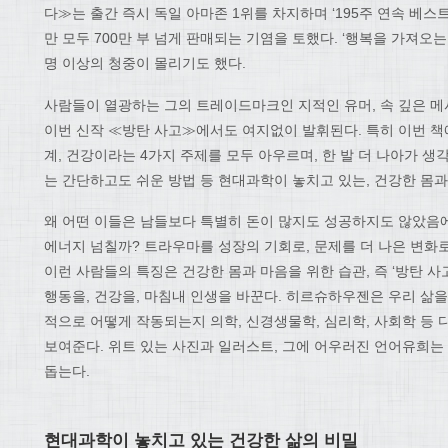
다≫는 출간 즉시 독일 아마존 1위를 차지하며 ‘195주 연속 베
만 모두 700만 부 넘게 판매되는 기염을 토했다. ‘행복을 가져오
명 이상의 청중이 몰리기도 했다.
사람들이 열광하는 그의 트레이드마크인 지적인 유머, 속 깊은 메시
이번 신작 ≪방탄 사고≫에서도 여지없이 발휘된다. 특히 이번 책에
계, 건강이라는 4가지 주제를 모두 아우르며, 한 발 더 나아가 생
는 간단하고도 쉬운 방법 등 현대과학이 놓치고 있는, 건강한 몸과
왜 어떤 이들은 남들보다 특별히 돈이 많지도 성공하지도 않았음
에너지 넘칠까? 트라우마를 성장의 기회로, 문제를 더 나은 변화
이런 사람들의 특징은 건강한 몸과 마음을 위한 습관, 즉 ‘방탄 사
행동을, 건강을, 마침내 인생을 바꾼다. 히르슈하우젠은 우리 삶을
적으로 어떻게 작동되는지 의학, 신경생물학, 심리학, 사회학 등 
보여준다. 위트 있는 사진과 일러스트, 그에 어우러진 언어유희는
돕는다.
현대과학이 놓치고 있는 건강한 삶의 비밀