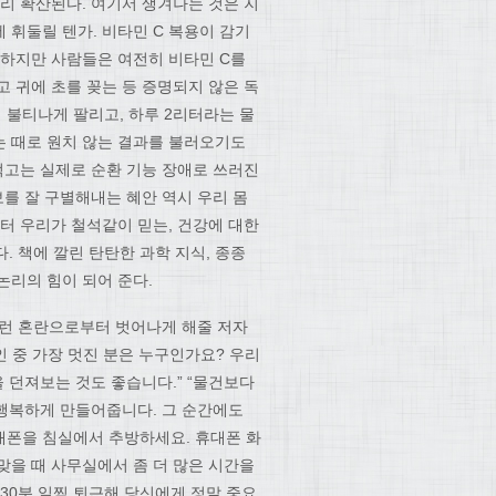
리 확산된다. 여기서 생겨나는 것은 지
 휘둘릴 텐가. 비타민 C 복용이 감기
 하지만 사람들은 여전히 비타민 C를
 귀에 초를 꽂는 등 증명되지 않은 독
불티나게 팔리고, 하루 2리터라는 물
는 때로 원치 않는 결과를 불러오기도
먹고는 실제로 순환 기능 장애로 쓰러진
보를 잘 구별해내는 혜안 역시 우리 몸
터 우리가 철석같이 믿는, 건강에 대한
. 책에 깔린 탄탄한 과학 지식, 종종
논리의 힘이 되어 준다.
 이런 혼란으로부터 벗어나게 해줄 저자
인 중 가장 멋진 분은 누구인가요? 우리
을 던져보는 것도 좋습니다.” “물건보다
 행복하게 만들어줍니다. 그 순간에도
휴대폰을 침실에서 추방하세요. 휴대폰 화
 맞을 때 사무실에서 좀 더 많은 시간을
30분 일찍 퇴근해 당신에게 정말 중요