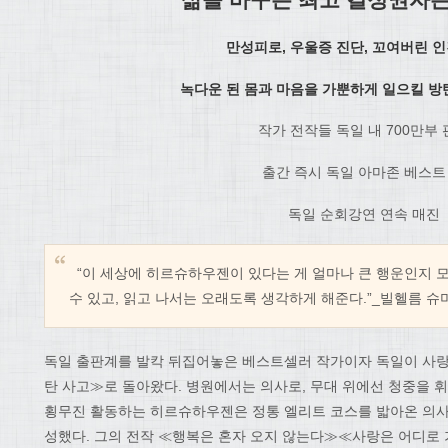
만성피로, 우울증 진단, 꼬여버린 
녹다운 된 몸과 마음을 가뿐하게 일으킬 방
작가 전작들 독일 내 700만부
출간 즉시 독일 아마존 베스트 
독일 순회강연 연속 매진
“이 세상에 히르슈하우젠이 있다는 게 얼마나 큰 행운인지 모
수 있고, 읽고 나서는 오래도록 생각하게 해준다.”_빌헬름 슈
독일 출판계를 발칵 뒤집어놓은 베스트셀러 작가이자 독일이 사
탄 사고≫로 돌아왔다. 병원에서는 의사로, 무대 위에선 청중을
횡무진 활동하는 히르슈하우젠은 정통 엘리트 코스를 밟아온 의
성했다. 그의 전작 ≪행복은 혼자 오지 않는다≫≪사랑은 어디로