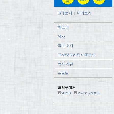
크게보기
|
미리보기
책소개
목차
작가 소개
표지/보도자료 다운로드
독자 리뷰
프린트
도서구매처
예스24
인터넷 교보문고