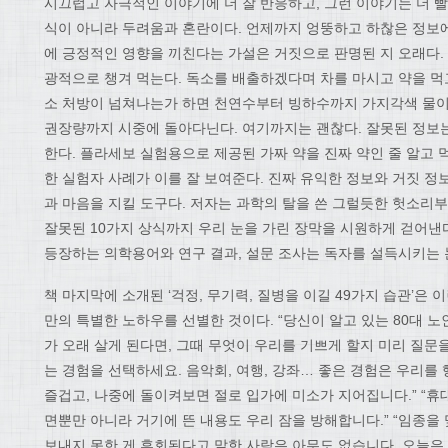
시끄럽고 자극적인 이야기에 더 잘 반응하고, 그런 이야기는 더 빨
식이 아니라 두려움과 혼란이다. 언제까지 엉뚱하고 하찮은 정보에
에 긍정적인 영향을 끼친다는 가설은 거짓으로 판명된 지 오래다.
광적으로 챙겨 먹는다. 독소를 배출하겠다며 차를 마시고 약을 먹고
소 처방이 넘쳐나는가 하면 천연수부터 빙하수까지 가지각색 물이 
권장량까지 시중에 돌아다닌다. 여기까지는 괜찮다. 잘못된 정보
한다. 플라세보 실험용으로 제공된 가짜 약을 진짜 약인 줄 알고 
한 실험자 사례가 이를 잘 보여준다. 진짜 유익한 정보와 거짓 정
과 마음을 지킬 도구다. 저자는 과학의 탈을 쓴 그럴듯한 헛소리부
잘못된 10가지 상식까지 우리 눈을 가린 장막을 시원하게 걷어낸다
등장하는 의학용어와 연구 결과, 설문 조사는 독자를 설득시키는 
책 마지막에 소개된 ‘걱정, 무기력, 질병을 이길 49가지 습관’은
만의 특별한 노하우를 선별한 것이다. “당신이 알고 있는 80대 노
가 오래 살게 된다면, 그때 무엇이 우리를 기쁘게 할지 미리 질문
는 경험을 선택하세요. 음악회, 여행, 강좌… 좋은 경험은 우리를
즐겁고, 나중에 돌이켜보면 절로 입가에 미소가 지어집니다.” “
면뿐만 아니라 거기에 뜬 내용도 우리 잠을 방해합니다.” “임종을
보내지 못한 게 후회된다고 말한 사람은 아무도 없습니다. 오늘은 