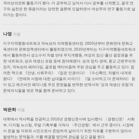
국여성의전화 활동가가 됐다. 더 공부하고 싶어서 다시 공부를 시작했고, 결국 연
구와 실천은 한 묶음이라는 당연한 결론에 도달하면서 여성주의 연구 활동가로 살
아가는 중이다.
나영
지음
지구지역행동네트워크 적녹보라 의제행동센터장. 2003년부터 문화연대 문화교
육센터와 문화정책센터에서 활동하였으며, 2010년부터는 지구지역행동네트워크
에서 활동하면서 성소수자 차별 반대 무지개행동, 여성의 임신·출산 결정권을 위
한 네트워크, 성과 재생산 포럼 등에 참여해왔다. 성과 정치·경제, 종교 근본주의와
정치, 적녹보라 패러다임, 글로컬 액티비즘에 주된 관심을 두고 활동하고 있다. 참
여한 책으로 《안녕, 사회주의》 《집은 인권이다》 《수신확인, 차별이 내게로
왔다》 《연애와 사랑에 대한 십대들의 이야기》 《덜 소비하고 더 존재하라》 등
이 있고 레즈비언 페미니즘 주요 문헌들을 번역한 번역서와 ‘성과 재생산 포럼’의
문제의식들을 엮은 책을 함께 준비하고 있다.
박은하
지음
대학에서 역사학을 전공하고 2010년 경향신문사에 입사했다. 〈경향신문〉 사회
부, 디지털 뉴스팀, 주말 기획부를 거쳐서 〈주간경향〉에서 근무 중이다. 시장에
서 돈을 벌 자유와 시민으로서 존엄하게 살아가기 위한 자유를 구분하지 않아서
발생하는 문제들과, 이를 해결할 방안에 관심을 갖고 글을 썼다.