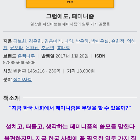
그럼에도, 페미니즘
일상을 뒤집어보는 페미니즘의 열두 가지 질문들
지음
김보화
,
김은희
,
김홍미리
,
나영
,
박은하
,
박이은실
,
손희정
,
엄혜
진
,
윤보라
,
은하선
,
조서연
,
홍태희
브랜드
은행나무
|
발행일
2017년 1월 20일
|
ISBN
9788956605906
사양
변형판 146x216 · 236쪽
|
가격
13,000원
분야
정치/사회
책소개
“지금 한국 사회에서 페미니즘은 무엇을 할 수 있을까?”
설치고, 떠들고, 생각하는 페미니즘의 쓸모를 말한다
불편하지만, 지금 한국 사회에 꼭 필요한 열두 가지 질