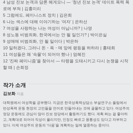
4 남성 진보 논객과 담론 헤게모니 — ‘청년 진보 논객’ 데이트 폭력 폭
로에 부쳐 | 김홍미리
5 그럼에도, 페미니스트 정치 | 김은희
6 나는 섹스에 대해 이야기하는 ‘여자’ | 은하선
7 여성을 사랑하는 나는 여성이 아닙니까? | 나영
8 성노동 비범죄화, 한국에서는 안 될 일인가? | 박이은실
9 성매매 비범죄화, 안 될 일이다 | 박은하
10 일하겠다, 그러니 돈・욕・매 앞에 평등을 허하라 | 홍태희
11 여성들은 왜 ‘속물’이 되어야 했나 | 엄혜진
12 ‘진짜 페미니즘’을 찾아서 — 타령을 도태시키고 다시 논쟁을 시작
할 때 | 손희정
작가 소개
김보화
지음
대학원에서 여성학을 공부했다. 지금은 한국성폭력상담소 부설연구소 울림에서
반성폭력 운동 현장의 고민들을 언어로 만들어내는 것에 골몰하고 있다. 여성주의
정당 운동에도 관심이 많아 진보 정당에서 활동하기도 했다. 계획 짜는 걸 좋아하
고, 계획대로 되어야 직성이 풀리지만, 인정도 빠르고 융통성도 있다고 자부하고
있다. 이제 여성주의 운동의 ‘다음’을 계획하는 일에 열중하는 중이다.