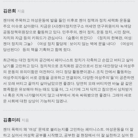
김은희
지음
젠더에 주목하고 여성운동에 발을 들인 이후로 젠더 정책과 정치 세력화 운동을
주요 이슈로 삼아왔다. 지금은 (사)젠더정치연구소 여세연 연구위원이자 녹색당
공동정책위원장으로 활동하고 있다. 민주주의, 젠더 정치, 운동 정치, 시민 참여,
자치와 자급 등의 키워드가 관심사다. 《숨통이 트인다》 《정치의 한복판, 여성:
젠더 정치의 그늘》 《여성 정치 할당제 : 보이지 않는 벽에 문을 내다》 《여성이
당선된다》 등의 책을 기획하고 함께 썼다.
최근에는 대안 정치의 공간에서 페미니스트 정치가 각축하고 손잡고 버티고 살아
남기를 고민하고 있다. 정치적으로 조직화된 공간으로서 진보·대안정당 내 여성주
의 운동의 유의미함은 여전하다. 어디 정당 활동뿐이겠나. 조직 안에서 활동하는
여성주의자들이 서로 경험을 공유하고 연결되어, 다양한 여성주의‘들’이 공존하면
서 오래 버티고 끝까지 살아남았으면 좋겠다. 당연히 오래 버티자면 바늘 끝 같은
뾰족함은 유보해야 하는 때도 있을 터, 그 시기에 그저 닥치고 참으면서 상처받거
나 혹은 지쳐 나가떨어지지 않고 내부에서 계속 싸워봤으면 좋겠다. 그래야 새로
운 사회에 대한 상상이 가능하지 않겠나.
김홍미리
지음
젠더 폭력이 왜 ‘여성’ 문제로 불리는지를 고민하는 페미니스트. 여성운동을 더 잘
하고 싶어서 여성학 공부를 시작했고, 공부한 걸 현장에서 더 잘 실천하고 싶어 한