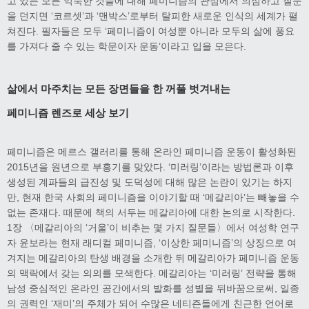
고 있는 모든 익숙한 것들에 대해 페미니즘의 관점에서 의심하고 질문
을 던지면 ‘코르셋’과 ‘맨박스’로부터 탈피한 새로운 인식의 세계가 펼
쳐진다. 필자들은 모두 ‘페미니즘이 여성뿐 아니라 모두의 삶에 풍요
를 가져다 줄 수 있는 학문이자 운동’이라고 입을 모은다.
삶에서 마주치는 모든 장면들을 한 꺼풀 벗겨내는
페미니즘 렌즈로 세상 보기
페미니즘은 메르스 갤러리를 통해 온라인 페미니즘 운동이 활성화된
2015년을 원년으로 부흥기를 맞았다. ‘미러링’이라는 방법론과 이후
생성된 계파들의 급진성 및 도덕성에 대해 많은 논란이 있기는 하지
만, 현재 한국 사회의 페미니즘을 이야기할 때 ‘메갈리아’는 빼놓을 수
없는 존재다. 때문에 책의 서두는 메갈리아에 대한 논의로 시작한다.
1장 〈메갈리아의 ‘거울’이 비추는 몇 가지 질문들〉에서 여성학 연구
자 윤보라는 현재 래디컬 페미니즘, ‘이상한 페미니즘’의 상징으로 여
겨지는 메갈리아의 탄생 배경을 소개한 뒤 메갈리아가 페미니즘 운동
의 맥락에서 갖는 의의를 모색한다. 메갈리아는 ‘미러링’ 전략을 통해
남성 중심적인 온라인 공간에서의 발화를 성별을 뒤바꿈으로써, 일종
의 권력인 ‘재미’의 주체가 되어 수많은 네티즌들에게 친근한 언어로