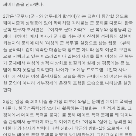
페미니즘을 전파했다.
2장은 ‘군무새(군대와 앵무새의 합성어)’라는 표현이 등장할 정도로
페미니즘과 성평등에 있어 짝패처럼 따라붙는 군 문제를 다룬다. 한국
문학 연구자 조서연은 〈‘여자도 군대 가라’?―군 복무와 성평등의 관
계에 대하여〉에서 여자가 군대를 가는 것이 진정한 성평등의 실현이
되는지의 문제에 대해 ‘여성의 군 복무’를 설정으로 삼는 웹툰 〈뷰티
풀 군바리〉같이 익숙한 대중문화 장르뿐 아니라 실제 여군이 보편적
으로 시행되고 있는 이스라엘이나 일본의 사례를 들어 여성의 군 복무
가 군대에서 여성의 성적 대상화로 변질되어 실제 성 평등에는 큰 보
탬이 되지 못함을 지적한다. 나아가 TV 예능 프로그램 〈진짜 사나
이〉에 전시된 여성 출연자들의 모습을 통해 군대에서의 여성은 동등
한 군인이 아니라 가부장제에 온전히 포함된 모습으로 나타남을 설명
한다.
3장은 일상 속 페미니즘 중 가장 피부에 와닿는 문제인 데이트 폭력을
다룬다. 한국성폭력상담소에서 활동하는 김보화는 〈치정과 멜로, 그
경계에서 데이트 폭력을 묻다〉를 통해 데이트 폭력 문제를 왜 페미니
즘 관점에서 공부해야 하는지 이야기한다. “여성의 ‘싫어’는 동의를 의
미한다”와 남자의 박력에 대한 신화가 작금의 방화·살인으로까지 이
어지는 데이트 폭력 문제를 어떻게 방기해왔는지, 그리고 데이트 폭력