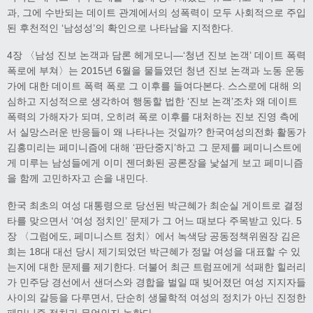
과, 그에 수반되는 데이트 관계에서의 성폭력이 모두 사회적으로 주입
된 후천적인 ‘남성성’의 확인으로 나타남을 지적한다.
4장 〈남성 진보 논객과 담론 헤게모니―‘청년 진보 논객’ 데이트 폭력
폭로에 부쳐〉는 2015년 6월을 물들였던 청년 진보 논객과 노동 운동
가에 대한 데이트 폭력 폭로 그 이후를 들여다본다. 스스로에 대해 의
심하고 지성적으로 생각하여 행동할 법한 ‘진보 논객’조차 왜 데이트
폭력의 가해자가 되며, 오히려 폭로 이후를 대처하는 진보 진영 측에
서 실망스러운 반응들이 왜 나타나는 것일까? 한국여성의전화 활동가
김홍미리는 페미니즘에 대해 ‘판단중지’하고 그 문제를 페미니스트에
게 미루는 남성들에게 이미 젠더화된 공론장을 낯설게 보고 페미니즘
을 함께 고민하자고 손을 내민다.
한국 최초의 여성 대통령으로 당선된 박근혜가 최순실 게이트로 결정
타를 맞으면서 ‘여성 정치인’ 문제가 그 어느 때보다 주목받고 있다. 5
장 〈그럼에도, 페미니스트 정치〉에서 녹색당 공동정책위원장 김은
희는 18대 대선 당시 제기되었던 박근혜가 정말 여성을 대표할 수 있
는지에 대한 문제를 제기한다. 더불어 최근 트럼프에게 석패한 힐러리
가 민주당 경선에서 샌더스와 경합을 벌일 때 빚어졌던 여성 지지자들
사이의 갈등을 다루면서, 단순히 생물학적 여성의 정치가 아닌 진정한
페미니즘 정치가 무엇인지 논한다.