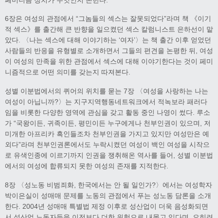
6장은 여성의 관점에서 “그놈들의 섹스는 잘못되었다”라며 책 《이기
적 섹스》를 출간해 큰 반향을 일으켰던 섹스 칼럼니스트 은하선이 맡
았다. 〈나는 섹스에 대해 이야기하는 ‘여자’〉는 책 출간 이후 얻었던
사람들의 반응을 유형별로 소개하면서 그들의 편견을 논평한 뒤, 여성
이 여성의 만족을 위한 관점에서 섹스에 대해 이야기한다는 것이 페미
니즘적으로 어떤 의미를 갖는지 따져본다.
성별 이분법에서의 퀴어의 위치를 묻는 7장 〈여성을 사랑하는 나는
여성이 아닙니까?〉는 지구지역행동네트워크에서 적녹보라 패러다
임을 비롯한 다양한 영역에 관심을 갖고 활동 중인 나영이 썼다. 루소
가 “국왕이든, 귀족이든, 평민이든 누구에게나 천부인권이 있으며, 저
미개한 아프리카 흑인들조차 천부인권을 가지고 있지만 여성만은 예
외다”라며 천부인권론에서도 누락시켰던 여성이 백인 여성을 시작으
로 유색인종에 이르기까지 인권을 쟁취해온 역사를 들어, 성별 이분법
에서의 여성에 합류되지 못한 여성의 존재를 지적한다.
8장 〈성노동 비범죄화, 한국에서는 안 될 일인가?〉에서는 여성학자
박이은실이 성매매 문제를 노동의 관점에서 푸는 성노동 담론을 소개
한다. 2004년 성매매 특별법 제정 이후로 성산업이 더욱 음성화되면
서 성산업 노동자들을 이전보다 더한 위험으로 내몰고 있다며, 오히려