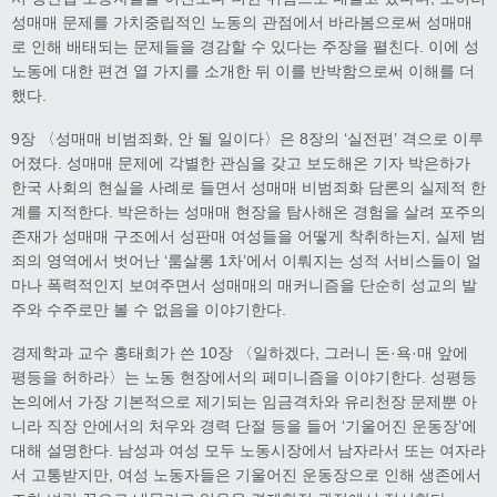
성매매 문제를 가치중립적인 노동의 관점에서 바라봄으로써 성매매
로 인해 배태되는 문제들을 경감할 수 있다는 주장을 펼친다. 이에 성
노동에 대한 편견 열 가지를 소개한 뒤 이를 반박함으로써 이해를 더
했다.
9장 〈성매매 비범죄화, 안 될 일이다〉은 8장의 ‘실전편’ 격으로 이루
어졌다. 성매매 문제에 각별한 관심을 갖고 보도해온 기자 박은하가
한국 사회의 현실을 사례로 들면서 성매매 비범죄화 담론의 실제적 한
계를 지적한다. 박은하는 성매매 현장을 탐사해온 경험을 살려 포주의
존재가 성매매 구조에서 성판매 여성들을 어떻게 착취하는지, 실제 범
죄의 영역에서 벗어난 ‘룸살롱 1차’에서 이뤄지는 성적 서비스들이 얼
마나 폭력적인지 보여주면서 성매매의 매커니즘을 단순히 성교의 발
주와 수주로만 볼 수 없음을 이야기한다.
경제학과 교수 홍태희가 쓴 10장 〈일하겠다, 그러니 돈·욕·매 앞에
평등을 허하라〉는 노동 현장에서의 페미니즘을 이야기한다. 성평등
논의에서 가장 기본적으로 제기되는 임금격차와 유리천장 문제뿐 아
니라 직장 안에서의 처우와 경력 단절 등을 들어 ‘기울어진 운동장’에
대해 설명한다. 남성과 여성 모두 노동시장에서 남자라서 또는 여자라
서 고통받지만, 여성 노동자들은 기울어진 운동장으로 인해 생존에서