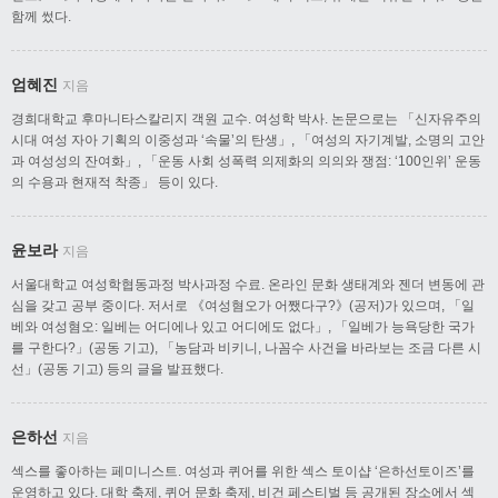
함께 썼다.
엄혜진
지음
경희대학교 후마니타스칼리지 객원 교수. 여성학 박사. 논문으로는 「신자유주의
시대 여성 자아 기획의 이중성과 ‘속물’의 탄생」, 「여성의 자기계발, 소명의 고안
과 여성성의 잔여화」, 「운동 사회 성폭력 의제화의 의의와 쟁점: ‘100인위’ 운동
의 수용과 현재적 착종」 등이 있다.
윤보라
지음
서울대학교 여성학협동과정 박사과정 수료. 온라인 문화 생태계와 젠더 변동에 관
심을 갖고 공부 중이다. 저서로 《여성혐오가 어쨌다구?》(공저)가 있으며, 「일
베와 여성혐오: 일베는 어디에나 있고 어디에도 없다」, 「일베가 능욕당한 국가
를 구한다?」(공동 기고), 「농담과 비키니, 나꼼수 사건을 바라보는 조금 다른 시
선」(공동 기고) 등의 글을 발표했다.
은하선
지음
섹스를 좋아하는 페미니스트. 여성과 퀴어를 위한 섹스 토이샵 ‘은하선토이즈’를
운영하고 있다. 대학 축제, 퀴어 문화 축제, 비건 페스티벌 등 공개된 장소에서 섹