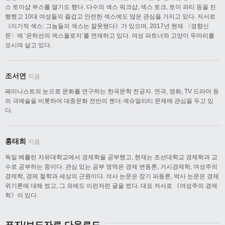
스 토이샵 부스를 열기도 했다. 다수의 섹스 워크샵, 섹스 토크, 토이 파티 등을 진
행했고 10대 여성들의 즐겁고 안전한 섹스에도 많은 관심을 가지고 있다. 저서로
《이기적 섹스: 그놈들의 섹스는 잘못됐다》가 있으며, 2017년 현재 〈경향신
문〉에 ‘은하선의 섹스올로지’를 연재하고 있다. 여성 파트너와 고양이 두마리를
모시며 살고 있다.
조서연
지음
페미니스트의 눈으로 문화를 연구하는 한국문학 전공자. 연극, 영화, TV 드라마 등
의 극예술을 비롯하여 대중문화 전반의 젠더·섹슈얼리티 문제에 관심을 두고 있
다.
홍태희
지음
독일 베를린 자유대학교에서 경제학을 공부했고, 현재는 조선대학교 경제학과 교
수로 공부하는 중이다. 관심 있는 공부 영역은 경제 변동론, 거시경제학, 여성주의
경제학, 경제 철학과 세상의 근원이다. 석사 논문은 장기 파동론, 박사 논문은 경제
위기론에 대해 썼고, 그 외에도 이런저런 글을 썼다. 대표 저서로 《여성주의 경제
학》이 있다.
표지/보도자료 다운로드