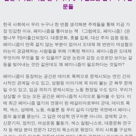
문들
한국 사회에서 우리 누구나 한 번쯤 생각해본 주제들을 통해 지금 가
장 민감한 이슈, 페미니즘을 톺아보는 책 《그럼에도, 페미니즘》(은
행나무 刊)이출간되었다. 대중문화, 촛불 집회, 대선 주자 검증 등등,
페미니즘이 딴죽 걸지 않는 부분이 없어서 도대체 왜 번번이 여성혐오
라는지 궁금해하는 사람들을 위해 기획된 책이다. 페미니즘은 도대체
무엇이며 무엇을 할 수 있을까? 갖은 논란과 감정 소모로만 보이는 갈
등을 빚어내는 것만 같은데도 왜 페미니즘이 필요하다는 것일까?
페미니즘이 등장하는 공간은 데이트 폭력으로 문제시되는 연인 간의
사적인 관계일 수도 있고, 성평등 이야기에 꼭 따라 붙는 군 복무 문제
일 수도 있고, 임금 격차가 문제시되는 노동 현장일 수도 있다. 우리가
상상할 수 있는 모든 공간은 페미니즘적 시각으로 돌아볼 수 있다. 이
에 최근 페미니즘 열기의 연원이 된 메갈리아로부터 군대, 데이트 폭
력, 섹스, 성매매, 노동, 속물론 등 우리 삶의 다양한 국면에서 페미니
즘의 쓸모를 묻는다. 그 답은 여성학 연구자뿐 아니라, 경제학 교수,
신문기자, 정치인, 여성운동 활동가, 섹스 칼럼니스트, 대중문화 연구
자 등 해당 분야 전문가 12인의 목소리로 묶었다. 우리 사회를 구성하