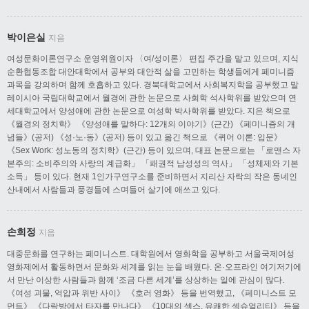
박이은실
지음
여성문화이론연구소 운영위원이자 〈여/성이론〉 편집 주간을 맡고 있으며, 지식
순환협동조합 대안대학에서 공부와 대안적 삶을 고민하는 학생들에게 페미니즘
과목을 강의하며 함께 호흡하고 있다. 경북대학교에서 사회복지학을 공부했고 말
레이시아 국립대학교에서 월경에 관한 논문으로 사회학 석사학위를 받았으며 연
세대학교에서 양성애에 관한 논문으로 여성학 박사학위를 받았다. 지은 책으로
《월경의 정치학》 《양성애를 말하다: 12개의 이야기》(근간) 《페미니즘의 개
념들》(공저) 《성·노·동》(공저) 등이 있고 옮긴 책으로 《퀴어 이론: 입문》
《Sex Work: 성노동의 정치학》(근간) 등이 있으며, 대표 논문으로는 「로맨스 자
본주의: 소비주의와 사랑의 계급화」 「패권적 남성성의 역사」 「성체제와 기본
소득」 등이 있다. 현재 1인가구연구소를 준비하면서 지리산 자락의 작은 동네인
산내에서 사람들과 풍경들에 스며들어 살기에 애쓰고 있다.
손희정
지음
대중문화를 연구하는 페미니스트. 대학원에서 영화학을 공부하고 서울국제여성
영화제에서 활동하면서 문화와 세계를 읽는 눈을 배웠다. 온·오프라인 여기저기에
서 만난 이상한 사람들과 함께 ‘조금 다른 세계’를 상상하는 일에 관심이 많다.
《여성 괴물, 억압과 위반 사이》 《호러 영화》 등을 번역했고, 《페미니스트 모
먼트》 《다락방에서 타자를 만나다》 《10대의 섹스, 유쾌한 섹슈얼리티》 등을