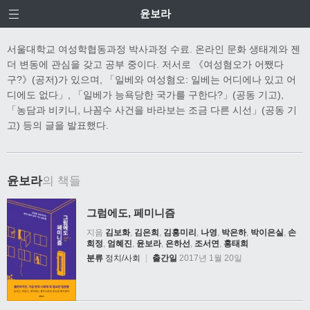
윤보라
서울대학교 여성학협동과정 박사과정 수료. 온라인 문화 생태계와 젠
더 변동에 관심을 갖고 공부 중이다. 저서로 《여성혐오가 어쨌다
구?》(공저)가 있으며, 「일베와 여성혐오: 일베는 어디에나 있고 어
디에도 없다」, 「일베가 능욕당한 국가를 구한다?」(공동 기고),
「농담과 비키니, 나꼼수 사건을 바라보는 조금 다른 시선」(공동 기
고) 등의 글을 발표했다.
윤보라
의 책들
그럼에도, 페미니즘
지음
김보화
,
김은희
,
김홍미리
,
나영
,
박은하
,
박이은실
,
손
희정
,
엄혜진
,
윤보라
,
은하선
,
조서연
,
홍태희
분류
정치/사회
|
출간일
2017년 1월 20일