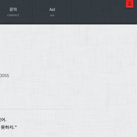
0055
없어
.
 못하지
.”