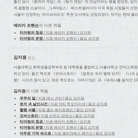
출간 당시 《왕좌의 게임》과 《헝거 게임》의 만남이라는 평을 받았듯, 깊이
게 결합된 소설이다. 〈LA타임스〉 베스트셀러이자 미국 독립 서점들이 선정
서들이 선정하는 ‘라이브러리즈’ 추천 도서에도 선정되었다. 작가는 현재 캘
에리카 조핸슨
의 다른 책들
티어링의 침공
/ 지음 에리카 조핸슨 | 김지원
티어링의 운명
/ 지음 에리카 조핸슨 | 옮김 김지원
김지원
옮김
서울대학교 화학생물공학부와 동 대학원을 졸업하고 서울대학교 언어교육원 
하고 있다. 옮긴 책으로 《오버스토리》 《잘못은 우리 별에 있어》 《나의
왕》 시리즈 등이 있고, 엮은 책으로는 《바다기담》과 《세계사를 움직인 10
김지원
의 다른 책들
우주의 알
/ 지음 테스 건티 | 옮김 김지원
토끼 귀 살인사건
/ 지음 안티 투오마이넨 | 옮김 김지원
할렘 셔플
/ 지음 콜슨 화이트헤드 | 옮김 김지원
오버스토리
/ 지음 리처드 파워스 | 옮김 김지원
티어링의 침공
/ 지음 에리카 조핸슨 | 김지원
티어링의 운명
/ 지음 에리카 조핸슨 | 옮김 김지원
어두운 기억 속으로
/ 지음 엘리자베스 헤인스 | 옮김 김지원