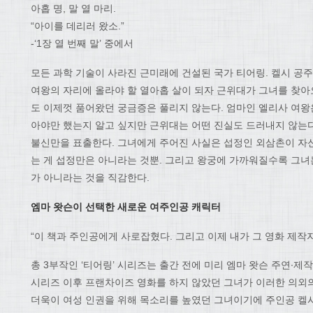
아홉 명, 말 열 마리.
“아이를 데리러 왔소.”
-‘1장 열 번째 말’ 중에서
모든 과학 기술이 사라진 근미래에 건설된 국가 티어링. 켈시 공주
여왕의 자리에 올라야 할 열아홉 살이 되자 근위대가 그녀를 찾아
도 이제껏 품어왔던 궁금증은 풀리지 않는다. 엄마인 엘리사 여왕은
아야만 했는지 알고 싶지만 근위대는 어떤 진실도 드러내지 않는다
불신만을 표출한다. 그녀에게 주어진 사실은 섭정인 외삼촌이 자신
는 게 섭정만은 아니라는 것뿐. 그리고 왕궁에 가까워질수록 그녀
가 아니라는 것을 직감한다.
엠마 왓슨이 선택한 새로운 여주인공 캐릭터
“이 책과 주인공에게 사로잡혔다. 그리고 이제 내가 그 영화 제작자
총 3부작인 ‘티어링’ 시리즈는 출간 전에 미리 엠마 왓슨 주연·
시리즈 이후 프랜차이즈 영화를 하지 않았던 그녀가 이러한 의외의
더욱이 여성 인권을 위해 목소리를 높였던 그녀이기에 주인공 켈