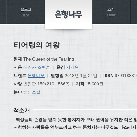
티어링의 여왕
원제
The Queen of the Tearling
지음
에리카 조핸슨
|
옮김
김지원
브랜드
은행나무
|
발행일
2018년 1월 24일
|
ISBN
979118881
사양
변형판 150x210 · 536쪽
|
가격
15,000원
분야
해외소설
책소개
“
백성들의 존경을 받지 못한 통치자가
오래 권력을 유지한 적은 
저항하는 사람들을 억누르려고 하는 통치자는
아무것도 다스리지