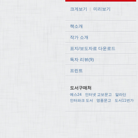
크게보기
|
미리보기
책소개
작가 소개
표지/보도자료 다운로드
독자 리뷰(9)
프린트
도서구매처
예스24
인터넷 교보문고
알라딘
인터파크 도서
영풍문고
도서11번가