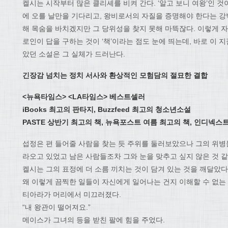
켈시는 시작부터 많은 클리셰를 비켜 간다. ‘알고 보니 여왕’인 것
에 오를 날만을 기다리고, 왕비로서의 자질을 증명해야 한다는 강
해 목숨을 바치겠지만 그 당위성을 찾지 못해 마뜩잖다. 이렇게 자
로인이 답을 구하는 것이 ‘책’이라는 점도 눈에 띄는데, 바로 이 
았던 소설은 그 실체가 드러난다.
긴장감 넘치는 정치 서사와 환상적인 모험담의 절묘한 결합
<
뉴욕타임스
>
<LA
타임스
>
베스트셀러
iBooks
최고의 판타지
, Buzzfeed
최고의 청소년소설
PASTE
상반기 최고의 책
,
뉴욕포스트 여름 최고의 책
,
인디넥스
섭정은 편 들어줄 사람을 찾는 듯 주위를 둘러보았으나 그의 위병들
라오고 있었고 남은 사람들조차 그와 눈을 맞추고 싶지 않은 것 
켈시는 그의 표정에 더 소름 끼치는 것이 담겨 있는 것을 깨달았다
왜 이렇게 끔찍한 일들이 자신에게 일어나는 건지 이해할 수 없는
티아라가 머리에서 미끄러졌다.
“내 왕관이 떨어져요.”
메이스가 그녀의 등을 받친 팔에 힘을 주었다.