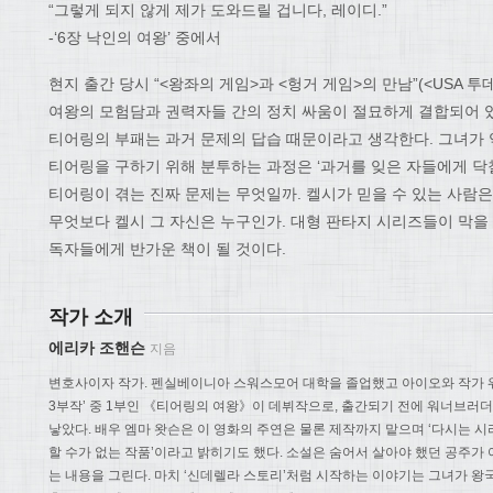
“그렇게 되지 않게 제가 도와드릴 겁니다, 레이디.”
-‘6장 낙인의 여왕’ 중에서
현지 출간 당시 “<왕좌의 게임>과 <헝거 게임>의 만남”(<USA 
여왕의 모험담과 권력자들 간의 정치 싸움이 절묘하게 결합되어 있다
티어링의 부패는 과거 문제의 답습 때문이라고 생각한다. 그녀가 
티어링을 구하기 위해 분투하는 과정은 ‘과거를 잊은 자들에게 닥
티어링이 겪는 진짜 문제는 무엇일까. 켈시가 믿을 수 있는 사람은
무엇보다 켈시 그 자신은 누구인가. 대형 판타지 시리즈들이 막
독자들에게 반가운 책이 될 것이다.
작가 소개
에리카 조핸슨
지음
변호사이자 작가. 펜실베이니아 스워스모어 대학을 졸업했고 아이오와 작가 워
3부작’ 중 1부인 《티어링의 여왕》이 데뷔작으로, 출간되기 전에 워너브러
낳았다. 배우 엠마 왓슨은 이 영화의 주연은 물론 제작까지 맡으며 ‘다시는 
할 수가 없는 작품’이라고 밝히기도 했다. 소설은 숨어서 살아야 했던 공주가
는 내용을 그린다. 마치 ‘신데렐라 스토리’처럼 시작하는 이야기는 그녀가 왕