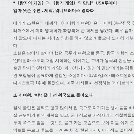
“
《
왕좌의 게임
》
과
《
헝거 게임
》
의 만남
”_USA
투데이
엠마 왓슨 주연
.
제작
,
워너브러더스 영화화
에리카 조핸슨의 데뷔작 《티어링의 여왕》은 ‘티어링 3부작’ 중 
러더스에서 미리 영화화가 확정되어 큰 화제를 낳았다. 배우 엠마
지 맡으며 ‘다시는 시리즈 영화를 하지 않으려 했으나 도저히 거부
다.
소설은 숨어서 살아야 했던 공주가 여왕으로 등극, 왕국과 함께 
‘신데렐라 스토리’처럼 시작하는 이야기는 그녀가 왕국의 현실을 
출간 당시 “《왕좌의 게임》과 《헝거 게임》의 만남”이라는 평을
인 모험담이 절묘하게 결합된 소설이다. <LA타임스> 베스트셀러
디넥스트픽 1위에 올랐으며, 미국 사서들이 선정하는 ‘라이브러리
소녀 여왕
,
벼랑 끝에 선 왕국으로 돌아오다
켈시 글린은 꼼짝도 않고 앉아서 집 쪽으로 다가가는 병사들을 바
실 근위병의 회색 제복을 입고, 군대식으로 가장자리에 정찰병들을
두막 쪽으로 말을 느릿느릿 몰고 가는 모습으로 보아 다들 여기 오
망토를 두르고 후드를 내려 쓴 채 집 현관에서 6미터 정도 떨어진