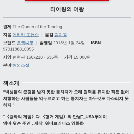
티어링의 여왕
원제
The Queen of the Tearling
지음
에리카 조핸슨
|
옮김
김지원
브랜드
은행나무
|
발행일
2018년 1월 24일
|
ISBN
9791188810055
사양
변형판 150x210 · 536쪽
|
가격
15,000원
분야
해외소설
책소개
“
백성들의 존경을 받지 못한 통치자가
오래 권력을 유지한 적은 없어
.
저항하는 사람들을 억누르려고 하는 통치자는
아무것도 다스리지 못
하지
.”
“
《
왕좌의 게임
》
과
《
헝거 게임
》
의 만남
”_USA
투데이
엠마 왓슨 주연
.
제작
,
워너브러더스 영화화