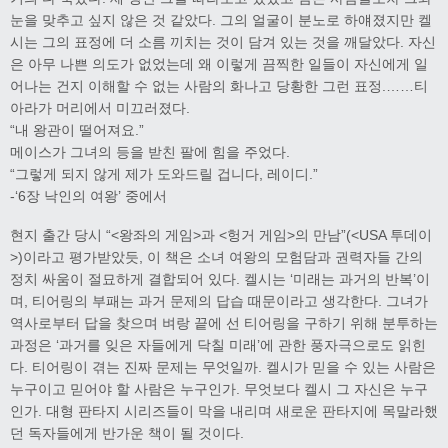
눈을 맞추고 싶지 않은 것 같았다. 그의 얼굴이 분노로 하얘졌지만 켈
시는 그의 표정에 더 소름 끼치는 것이 담겨 있는 것을 깨달았다. 자신
은 아무 나쁜 의도가 없었는데 왜 이렇게 끔찍한 일들이 자신에게 일
어나는 건지 이해할 수 없는 사람의 화나고 당황한 그런 표정.……티
아라가 머리에서 미끄러졌다.
“내 왕관이 떨어져요.”
메이스가 그녀의 등을 받친 팔에 힘을 주었다.
“그렇게 되지 않게 제가 도와드릴 겁니다, 레이디.”
-‘6장 낙인의 여왕’ 중에서
현지 출간 당시 “<왕좌의 게임>과 <헝거 게임>의 만남”(<USA 투데이
>)이라고 평가받았듯, 이 책은 소녀 여왕의 모험담과 권력자들 간의
정치 싸움이 절묘하게 결합되어 있다. 켈시는 ‘미래는 과거의 반복’이
며, 티어링의 부패는 과거 문제의 답습 때문이라고 생각한다. 그녀가
역사로부터 답을 찾으며 벼랑 끝에 선 티어링을 구하기 위해 분투하는
과정은 ‘과거를 잊은 자들에게 닥칠 미래’에 관한 풍자극으로도 읽힌
다. 티어링이 겪는 진짜 문제는 무엇일까. 켈시가 믿을 수 있는 사람은
누구이고 믿어야 할 사람은 누구인가. 무엇보다 켈시 그 자신은 누구
인가. 대형 판타지 시리즈들이 막을 내리며 새로운 판타지에 목말라했
던 독자들에게 반가운 책이 될 것이다.