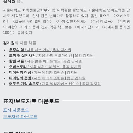
김지원
옮김
서울대학교 화학생물공학부와 동 대학원을 졸업하고 서울대학교 언어교육원 강
사로 재직했으며, 현재 전문 번역가로 활동하고 있다. 옮긴 책으로 《오버스토
리》 《잘못은 우리 별에 있어》 《나의 살인자에게》 《여성의 설득》 《티어링
의 여왕》 시리즈 등이 있고, 엮은 책으로는 《바다기담》과 《세계사를 움직인
100인》 등이 있다.
김지원
의 다른 책들
우주의 알
/ 지음 테스 건티 | 옮김 김지원
토끼 귀 살인사건
/ 지음 안티 투오마이넨 | 옮김 김지원
할렘 셔플
/ 지음 콜슨 화이트헤드 | 옮김 김지원
오버스토리
/ 지음 리처드 파워스 | 옮김 김지원
티어링의 침공
/ 지음 에리카 조핸슨 | 김지원
티어링의 운명
/ 지음 에리카 조핸슨 | 옮김 김지원
어두운 기억 속으로
/ 지음 엘리자베스 헤인스 | 옮김 김지원
표지/보도자료 다운로드
표지 다운로드
보도자료 다운로드