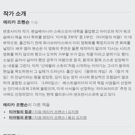
작가 소개
에리카 조핸슨
지음
변호사이자 작가. 펜실베이니아 스워스모어 대학을 졸업했고 아이오와 작가 워크
숍에서 예술 석사 학위를 받았다. ‘티어링 3부작’ 중 1부인 《티어링의 여왕》이 데
뷔작으로, 출간되기 전에 워너브러더스에서 미리 영화화를 확정지으며 큰 화제를
낳았다. 배우 엠마 왓슨은 이 영화의 주연은 물론 제작까지 맡으며 ‘다시는 시리즈
영화를 하지 않으려 했으나 도저히 거부할 수가 없는 작품’이라고 밝히기도 했다.
소설은 숨어서 살아야 했던 공주가 여왕으로 등극, 왕국과 함께 스스로 성장해가
는 내용을 그린다. 마치 ‘신데렐라 스토리’처럼 시작하는 이야기는 그녀가 왕국의
현실을 목도하면서 그 실체가 드러난다. 출간 당시 《왕좌의 게임》과 《헝거 게
임》의 만남이라는 평을 받았듯, 깊이 있는 정치 서사와 환상적인 모험담이 절묘
하게 결합된 소설이다. 〈LA타임스〉 베스트셀러이자 미국 독립 서점들이 선정하
는 인디넥스트픽 1위에 올랐으며, 미국 사서들이 선정하는 ‘라이브러리즈’ 추천 도
서에도 선정되었다. 작가는 현재 캘리포니아 샌프란시스코에 살고 있다.
에리카 조핸슨
의 다른 책들
티어링의 침공
/ 지음 에리카 조핸슨 | 김지원
티어링의 운명
/ 지음 에리카 조핸슨 | 옮김 김지원