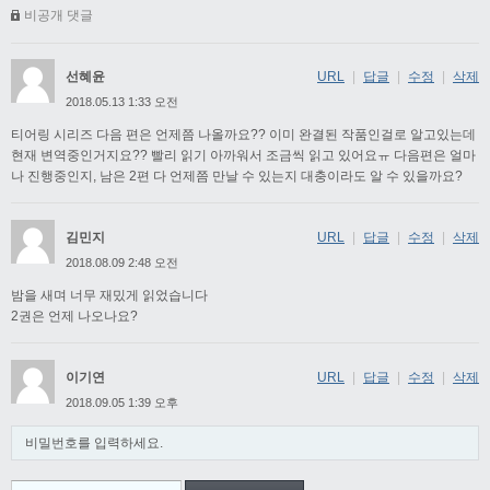
비공개 댓글
선혜윤
URL
|
답글
|
수정
|
삭제
2018.05.13 1:33 오전
티어링 시리즈 다음 편은 언제쯤 나올까요?? 이미 완결된 작품인걸로 알고있는데
현재 변역중인거지요?? 빨리 읽기 아까워서 조금씩 읽고 있어요ㅠ 다음편은 얼마
나 진행중인지, 남은 2편 다 언제쯤 만날 수 있는지 대충이라도 알 수 있을까요?
김민지
URL
|
답글
|
수정
|
삭제
2018.08.09 2:48 오전
밤을 새며 너무 재밌게 읽었습니다
2권은 언제 나오나요?
이기연
URL
|
답글
|
수정
|
삭제
2018.09.05 1:39 오후
비밀번호를 입력하세요.