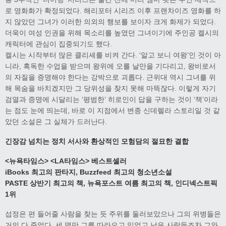
로 영화화가 확정되었다. 해리포터 시리즈 이후 프랜차이즈 영화를 하
지 않았던 그녀가 이러한 의외의 행보를 보이자 크게 화제가 되었다.
더욱이 여성 인권을 위해 목소리를 높였던 그녀이기에 주인공 켈시의
캐릭터에 관심이 집중되기도 했다.
켈시는 시작부터 많은 클리셰를 비켜 간다. ‘알고 보니 여왕’인 것이 아
니라, 혹독한 수업을 받으며 왕위에 오를 날만을 기다리고, 왕비로서
의 자질을 증명해야 한다는 강박으로 괴롭다. 근위대 역시 그녀를 위
해 목숨을 바치겠지만 그 당위성을 찾지 못해 마뜩잖다. 이렇게 자기
검열과 증명에 시달리는 ‘평범한’ 히로인이 답을 구하는 것이 ‘책’이라
는 점도 눈에 띄는데, 바로 이 지점에서 변종 신데렐라 스토리일 것 같
았던 소설은 그 실체가 드러난다.
긴장감 넘치는 정치 서사와 환상적인 모험담의 절묘한 결합
<
뉴욕타임스
>
<LA
타임스
>
베스트셀러
iBooks
최고의 판타지
, Buzzfeed
최고의 청소년소설
PASTE
상반기 최고의 책
,
뉴욕포스트 여름 최고의 책
,
인디넥스트픽
1
위
섭정은 편 들어줄 사람을 찾는 듯 주위를 둘러보았으나 그의 위병들은
거의 다 죽었다. 세 명만 그를 따라오고 있었고 남은 사람들조차 그와