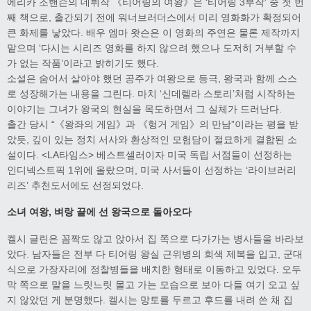
에리카 조핸슨의 데뷔작 《티어링의 여왕》은 ‘티어링 3부작’ 중 첫 번
째 책으로, 출간되기 전에 워너브러더스에서 미리 영화화가 확정되어
큰 화제를 낳았다. 배우 엠마 왓슨은 이 영화의 주연은 물론 제작까지
맡으며 ‘다시는 시리즈 영화를 하지 않으려 했으나 도저히 거부할 수
가 없는 작품’이라고 밝히기도 했다.
소설은 숨어서 살아야 했던 공주가 여왕으로 등극, 왕국과 함께 스스
로 성장해가는 내용을 그린다. 마치 ‘신데렐라 스토리’처럼 시작하는
이야기는 그녀가 왕국의 현실을 목도하면서 그 실체가 드러난다.
출간 당시 “《왕좌의 게임》과 《헝거 게임》의 만남”이라는 평을 받
았듯, 깊이 있는 정치 서사와 환상적인 모험담이 절묘하게 결합된 소
설이다. <LA타임스> 베스트셀러이자 미국 독립 서점들이 선정하는
인디넥스트픽 1위에 올랐으며, 미국 사서들이 선정하는 ‘라이브러리
리즈’ 추천도서에도 선정되었다.
소녀 여왕
,
벼랑 끝에 선 왕국으로 돌아오다
켈시 글린은 꼼짝도 않고 앉아서 집 쪽으로 다가가는 병사들을 바라보
았다. 남자들은 전부 다 티어링 왕실 근위병의 회색 제복을 입고, 군대
식으로 가장자리에 정찰병들을 배치한 형태로 이동하고 있었다. 오두
막 쪽으로 말을 느릿느릿 몰고 가는 모습으로 보아 다들 여기 오고 싶
지 않았던 게 분명했다. 켈시는 망토를 두르고 후드를 내려 쓴 채 집