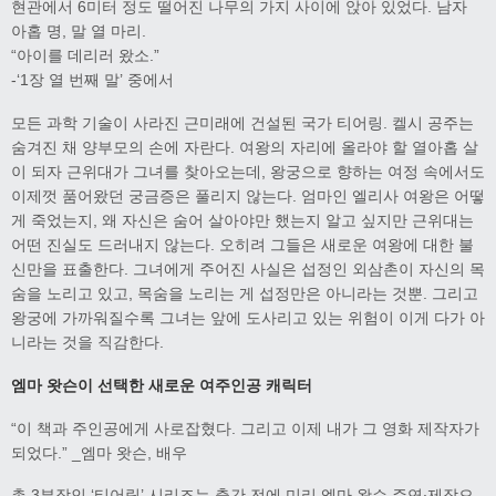
현관에서 6미터 정도 떨어진 나무의 가지 사이에 앉아 있었다. 남자
아홉 명, 말 열 마리.
“아이를 데리러 왔소.”
-‘1장 열 번째 말’ 중에서
모든 과학 기술이 사라진 근미래에 건설된 국가 티어링. 켈시 공주는
숨겨진 채 양부모의 손에 자란다. 여왕의 자리에 올라야 할 열아홉 살
이 되자 근위대가 그녀를 찾아오는데, 왕궁으로 향하는 여정 속에서도
이제껏 품어왔던 궁금증은 풀리지 않는다. 엄마인 엘리사 여왕은 어떻
게 죽었는지, 왜 자신은 숨어 살아야만 했는지 알고 싶지만 근위대는
어떤 진실도 드러내지 않는다. 오히려 그들은 새로운 여왕에 대한 불
신만을 표출한다. 그녀에게 주어진 사실은 섭정인 외삼촌이 자신의 목
숨을 노리고 있고, 목숨을 노리는 게 섭정만은 아니라는 것뿐. 그리고
왕궁에 가까워질수록 그녀는 앞에 도사리고 있는 위험이 이게 다가 아
니라는 것을 직감한다.
엠마 왓슨이 선택한 새로운 여주인공 캐릭터
“이 책과 주인공에게 사로잡혔다. 그리고 이제 내가 그 영화 제작자가
되었다.” _엠마 왓슨, 배우
총 3부작인 ‘티어링’ 시리즈는 출간 전에 미리 엠마 왓슨 주연·제작으