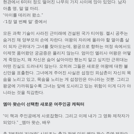
현관에서 6미터 정도 떨어진 나무의 가지 사이에 앉아 있었다. 남자
아홉 명, 말 열 마리.
“아이를 데리러 왔소.”
-‘1장 열 번째 말’ 중에서
모든 과학 기술이 사라진 근미래에 건설된 국가 티어링. 켈시 공주는
숨겨진 채 양부모의 손에 자란다. 여왕의 자리에 올라야 할 열아홉 살
이 되자 근위대가 그녀를 찾아오는데, 왕궁으로 향하는 여정 속에서도
이제껏 품어왔던 궁금증은 풀리지 않는다. 엄마인 엘리사 여왕은 어떻
게 죽었는지, 왜 자신은 숨어 살아야만 했는지 알고 싶지만 근위대는
어떤 진실도 드러내지 않는다. 오히려 그들은 새로운 여왕에 대한 불
신만을 표출한다. 그녀에게 주어진 사실은 섭정인 외삼촌이 자신의 목
숨을 노리고 있고, 목숨을 노리는 게 섭정만은 아니라는 것뿐. 그리고
왕궁에 가까워질수록 그녀는 앞에 도사리고 있는 위험이 이게 다가 아
니라는 것을 직감한다.
엠마 왓슨이 선택한 새로운 여주인공 캐릭터
“이 책과 주인공에게 사로잡혔다. 그리고 이제 내가 그 영화 제작자가
되었다.” _엠마 왓슨, 배우
총 3부작인 ‘티어링’ 시리즈는 출간 전에 미리 엠마 왓슨 주연·제작으