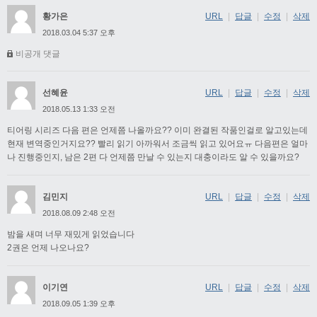
황가은
URL
|
답글
|
수정
|
삭제
2018.03.04 5:37 오후
비공개 댓글
선혜윤
URL
|
답글
|
수정
|
삭제
2018.05.13 1:33 오전
티어링 시리즈 다음 편은 언제쯤 나올까요?? 이미 완결된 작품인걸로 알고있는데
현재 변역중인거지요?? 빨리 읽기 아까워서 조금씩 읽고 있어요ㅠ 다음편은 얼마
나 진행중인지, 남은 2편 다 언제쯤 만날 수 있는지 대충이라도 알 수 있을까요?
김민지
URL
|
답글
|
수정
|
삭제
2018.08.09 2:48 오전
밤을 새며 너무 재밌게 읽었습니다
2권은 언제 나오나요?
이기연
URL
|
답글
|
수정
|
삭제
2018.09.05 1:39 오후