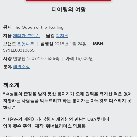
티어링의 여왕
원제
The Queen of the Tearling
지음
에리카 조핸슨
|
옮김
김지원
브랜드
은행나무
|
발행일
2018년 1월 24일
|
ISBN
9791188810055
사양
변형판 150x210 · 536쪽
|
가격
15,000원
분야
해외소설
책소개
“
백성들의 존경을 받지 못한 통치자가
오래 권력을 유지한 적은 없어
.
저항하는 사람들을 억누르려고 하는 통치자는
아무것도 다스리지 못
하지
.”
“
《
왕좌의 게임
》
과
《
헝거 게임
》
의 만남
”_USA
투데이
엠마 왓슨 주연
.
제작
,
워너브러더스 영화화