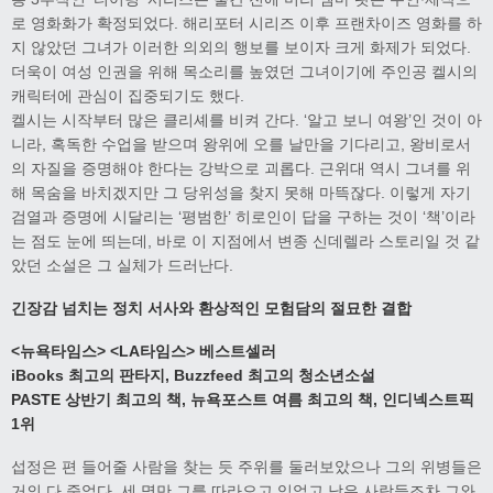
로 영화화가 확정되었다. 해리포터 시리즈 이후 프랜차이즈 영화를 하
지 않았던 그녀가 이러한 의외의 행보를 보이자 크게 화제가 되었다.
더욱이 여성 인권을 위해 목소리를 높였던 그녀이기에 주인공 켈시의
캐릭터에 관심이 집중되기도 했다.
켈시는 시작부터 많은 클리셰를 비켜 간다. ‘알고 보니 여왕’인 것이 아
니라, 혹독한 수업을 받으며 왕위에 오를 날만을 기다리고, 왕비로서
의 자질을 증명해야 한다는 강박으로 괴롭다. 근위대 역시 그녀를 위
해 목숨을 바치겠지만 그 당위성을 찾지 못해 마뜩잖다. 이렇게 자기
검열과 증명에 시달리는 ‘평범한’ 히로인이 답을 구하는 것이 ‘책’이라
는 점도 눈에 띄는데, 바로 이 지점에서 변종 신데렐라 스토리일 것 같
았던 소설은 그 실체가 드러난다.
긴장감 넘치는 정치 서사와 환상적인 모험담의 절묘한 결합
<
뉴욕타임스
>
<LA
타임스
>
베스트셀러
iBooks
최고의 판타지
, Buzzfeed
최고의 청소년소설
PASTE
상반기 최고의 책
,
뉴욕포스트 여름 최고의 책
,
인디넥스트픽
1
위
섭정은 편 들어줄 사람을 찾는 듯 주위를 둘러보았으나 그의 위병들은
거의 다 죽었다. 세 명만 그를 따라오고 있었고 남은 사람들조차 그와