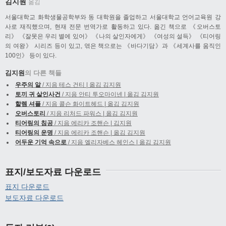
김지원
옮김
서울대학교 화학생물공학부와 동 대학원을 졸업하고 서울대학교 언어교육원 강
사로 재직했으며, 현재 전문 번역가로 활동하고 있다. 옮긴 책으로 《오버스토
리》 《잘못은 우리 별에 있어》 《나의 살인자에게》 《여성의 설득》 《티어링
의 여왕》 시리즈 등이 있고, 엮은 책으로는 《바다기담》과 《세계사를 움직인
100인》 등이 있다.
김지원
의 다른 책들
우주의 알
/ 지음 테스 건티 | 옮김 김지원
토끼 귀 살인사건
/ 지음 안티 투오마이넨 | 옮김 김지원
할렘 셔플
/ 지음 콜슨 화이트헤드 | 옮김 김지원
오버스토리
/ 지음 리처드 파워스 | 옮김 김지원
티어링의 침공
/ 지음 에리카 조핸슨 | 김지원
티어링의 운명
/ 지음 에리카 조핸슨 | 옮김 김지원
어두운 기억 속으로
/ 지음 엘리자베스 헤인스 | 옮김 김지원
표지/보도자료 다운로드
표지 다운로드
보도자료 다운로드