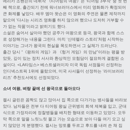
에리카 조핸슨의 데뷔작 《티어링의 여왕》은 ‘티어링 3부작’ 중 첫 번
째 책으로, 출간되기 전에 워너브러더스에서 미리 영화화가 확정되어
큰 화제를 낳았다. 배우 엠마 왓슨은 이 영화의 주연은 물론 제작까지
맡으며 ‘다시는 시리즈 영화를 하지 않으려 했으나 도저히 거부할 수
가 없는 작품’이라고 밝히기도 했다.
소설은 숨어서 살아야 했던 공주가 여왕으로 등극, 왕국과 함께 스스
로 성장해가는 내용을 그린다. 마치 ‘신데렐라 스토리’처럼 시작하는
이야기는 그녀가 왕국의 현실을 목도하면서 그 실체가 드러난다.
출간 당시 “《왕좌의 게임》과 《헝거 게임》의 만남”이라는 평을 받
았듯, 깊이 있는 정치 서사와 환상적인 모험담이 절묘하게 결합된 소
설이다. <LA타임스> 베스트셀러이자 미국 독립 서점들이 선정하는
인디넥스트픽 1위에 올랐으며, 미국 사서들이 선정하는 ‘라이브러리
리즈’ 추천도서에도 선정되었다.
소녀 여왕
,
벼랑 끝에 선 왕국으로 돌아오다
켈시 글린은 꼼짝도 않고 앉아서 집 쪽으로 다가가는 병사들을 바라보
았다. 남자들은 전부 다 티어링 왕실 근위병의 회색 제복을 입고, 군대
식으로 가장자리에 정찰병들을 배치한 형태로 이동하고 있었다. 오두
막 쪽으로 말을 느릿느릿 몰고 가는 모습으로 보아 다들 여기 오고 싶
지 않았던 게 분명했다. 켈시는 망토를 두르고 후드를 내려 쓴 채 집