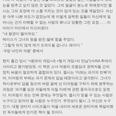
눈을 맞추고 싶지 않은 것 같았다. 그의 얼굴이 분노로 하얘졌지만 켈
시는 그의 표정에 더 소름 끼치는 것이 담겨 있는 것을 깨달았다. 자신
은 아무 나쁜 의도가 없었는데 왜 이렇게 끔찍한 일들이 자신에게 일
어나는 건지 이해할 수 없는 사람의 화나고 당황한 그런 표정.……티
아라가 머리에서 미끄러졌다.
“내 왕관이 떨어져요.”
메이스가 그녀의 등을 받친 팔에 힘을 주었다.
“그렇게 되지 않게 제가 도와드릴 겁니다, 레이디.”
-‘6장 낙인의 여왕’ 중에서
현지 출간 당시 “<왕좌의 게임>과 <헝거 게임>의 만남”(<USA 투데이
>)이라고 평가받았듯, 이 책은 소녀 여왕의 모험담과 권력자들 간의
정치 싸움이 절묘하게 결합되어 있다. 켈시는 ‘미래는 과거의 반복’이
며, 티어링의 부패는 과거 문제의 답습 때문이라고 생각한다. 그녀가
역사로부터 답을 찾으며 벼랑 끝에 선 티어링을 구하기 위해 분투하는
과정은 ‘과거를 잊은 자들에게 닥칠 미래’에 관한 풍자극으로도 읽힌
다. 티어링이 겪는 진짜 문제는 무엇일까. 켈시가 믿을 수 있는 사람은
누구이고 믿어야 할 사람은 누구인가. 무엇보다 켈시 그 자신은 누구
인가. 대형 판타지 시리즈들이 막을 내리며 새로운 판타지에 목말라했
던 독자들에게 반가운 책이 될 것이다.