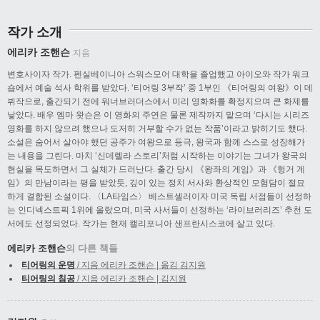
작가 소개
에리카 조핸슨
지음
변호사이자 작가. 펜실베이니아 스워스모어 대학을 졸업했고 아이오와 작가 워크
숍에서 예술 석사 학위를 받았다. ‘티어링 3부작’ 중 1부인 《티어링의 여왕》이 데
뷔작으로, 출간되기 전에 워너브러더스에서 미리 영화화를 확정지으며 큰 화제를
낳았다. 배우 엠마 왓슨은 이 영화의 주연은 물론 제작까지 맡으며 ‘다시는 시리즈
영화를 하지 않으려 했으나 도저히 거부할 수가 없는 작품’이라고 밝히기도 했다.
소설은 숨어서 살아야 했던 공주가 여왕으로 등극, 왕국과 함께 스스로 성장해가
는 내용을 그린다. 마치 ‘신데렐라 스토리’처럼 시작하는 이야기는 그녀가 왕국의
현실을 목도하면서 그 실체가 드러난다. 출간 당시 《왕좌의 게임》과 《헝거 게
임》의 만남이라는 평을 받았듯, 깊이 있는 정치 서사와 환상적인 모험담이 절묘
하게 결합된 소설이다. 〈LA타임스〉 베스트셀러이자 미국 독립 서점들이 선정하
는 인디넥스트픽 1위에 올랐으며, 미국 사서들이 선정하는 ‘라이브러리즈’ 추천 도
서에도 선정되었다. 작가는 현재 캘리포니아 샌프란시스코에 살고 있다.
에리카 조핸슨
의 다른 책들
티어링의 운명
/ 지음 에리카 조핸슨 | 옮김 김지원
티어링의 침공
/ 지음 에리카 조핸슨 | 김지원