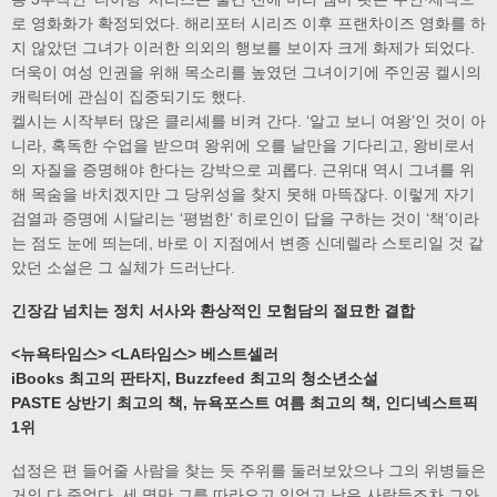
로 영화화가 확정되었다. 해리포터 시리즈 이후 프랜차이즈 영화를 하
지 않았던 그녀가 이러한 의외의 행보를 보이자 크게 화제가 되었다.
더욱이 여성 인권을 위해 목소리를 높였던 그녀이기에 주인공 켈시의
캐릭터에 관심이 집중되기도 했다.
켈시는 시작부터 많은 클리셰를 비켜 간다. ‘알고 보니 여왕’인 것이 아
니라, 혹독한 수업을 받으며 왕위에 오를 날만을 기다리고, 왕비로서
의 자질을 증명해야 한다는 강박으로 괴롭다. 근위대 역시 그녀를 위
해 목숨을 바치겠지만 그 당위성을 찾지 못해 마뜩잖다. 이렇게 자기
검열과 증명에 시달리는 ‘평범한’ 히로인이 답을 구하는 것이 ‘책’이라
는 점도 눈에 띄는데, 바로 이 지점에서 변종 신데렐라 스토리일 것 같
았던 소설은 그 실체가 드러난다.
긴장감 넘치는 정치 서사와 환상적인 모험담의 절묘한 결합
<
뉴욕타임스
>
<LA
타임스
>
베스트셀러
iBooks
최고의 판타지
, Buzzfeed
최고의 청소년소설
PASTE
상반기 최고의 책
,
뉴욕포스트 여름 최고의 책
,
인디넥스트픽
1
위
섭정은 편 들어줄 사람을 찾는 듯 주위를 둘러보았으나 그의 위병들은
거의 다 죽었다. 세 명만 그를 따라오고 있었고 남은 사람들조차 그와