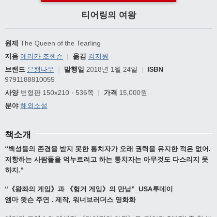
티어링의 여왕
원제
The Queen of the Tearling
지음
에리카 조핸슨
|
옮김
김지원
브랜드
은행나무
|
발행일
2018년 1월 24일
|
ISBN
9791188810055
사양
변형판 150x210 · 536쪽
|
가격
15,000원
분야
해외소설
책소개
“
백성들의 존경을 받지 못한 통치자가
오래 권력을 유지한 적은 없어
.
저항하는 사람들을 억누르려고 하는 통치자는
아무것도 다스리지 못
하지
.”
“
《
왕좌의 게임
》
과
《
헝거 게임
》
의 만남
”_USA
투데이
엠마 왓슨 주연
.
제작
,
워너브러더스 영화화