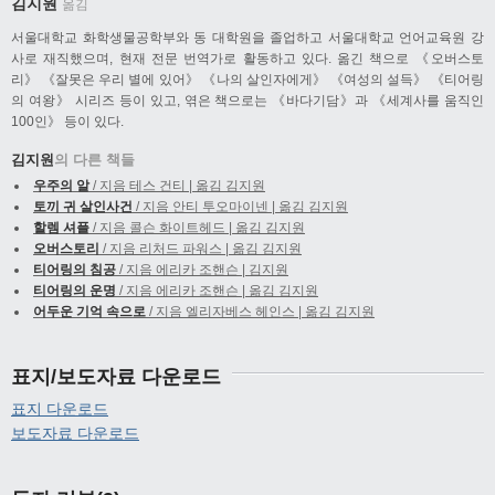
김지원
옮김
서울대학교 화학생물공학부와 동 대학원을 졸업하고 서울대학교 언어교육원 강
사로 재직했으며, 현재 전문 번역가로 활동하고 있다. 옮긴 책으로 《오버스토
리》 《잘못은 우리 별에 있어》 《나의 살인자에게》 《여성의 설득》 《티어링
의 여왕》 시리즈 등이 있고, 엮은 책으로는 《바다기담》과 《세계사를 움직인
100인》 등이 있다.
김지원
의 다른 책들
우주의 알
/ 지음 테스 건티 | 옮김 김지원
토끼 귀 살인사건
/ 지음 안티 투오마이넨 | 옮김 김지원
할렘 셔플
/ 지음 콜슨 화이트헤드 | 옮김 김지원
오버스토리
/ 지음 리처드 파워스 | 옮김 김지원
티어링의 침공
/ 지음 에리카 조핸슨 | 김지원
티어링의 운명
/ 지음 에리카 조핸슨 | 옮김 김지원
어두운 기억 속으로
/ 지음 엘리자베스 헤인스 | 옮김 김지원
표지/보도자료 다운로드
표지 다운로드
보도자료 다운로드