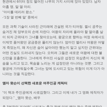
현관에서 6미터 정도 떨어진 나무의 가지 사이에 앉아 있었다. 남자
아홉 명, 말 열 마리.
“아이를 데리러 왔소.”
-‘1장 열 번째 말’ 중에서
모든 과학 기술이 사라진 근미래에 건설된 국가 티어링. 켈시 공주는
숨겨진 채 양부모의 손에 자란다. 여왕의 자리에 올라야 할 열아홉 살
이 되자 근위대가 그녀를 찾아오는데, 왕궁으로 향하는 여정 속에서도
이제껏 품어왔던 궁금증은 풀리지 않는다. 엄마인 엘리사 여왕은 어떻
게 죽었는지, 왜 자신은 숨어 살아야만 했는지 알고 싶지만 근위대는
어떤 진실도 드러내지 않는다. 오히려 그들은 새로운 여왕에 대한 불
신만을 표출한다. 그녀에게 주어진 사실은 섭정인 외삼촌이 자신의 목
숨을 노리고 있고, 목숨을 노리는 게 섭정만은 아니라는 것뿐. 그리고
왕궁에 가까워질수록 그녀는 앞에 도사리고 있는 위험이 이게 다가 아
니라는 것을 직감한다.
엠마 왓슨이 선택한 새로운 여주인공 캐릭터
“이 책과 주인공에게 사로잡혔다. 그리고 이제 내가 그 영화 제작자가
되었다.” _엠마 왓슨, 배우
총 3부작인 ‘티어링’ 시리즈는 출간 전에 미리 엠마 왓슨 주연·제작으