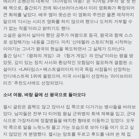
에리카 조핸슨의 데뷔작 《티어링의 여왕》은 ‘티어링 3부작’ 중 첫 번
째 책으로, 출간되기 전에 워너브러더스에서 미리 영화화가 확정되어
큰 화제를 낳았다. 배우 엠마 왓슨은 이 영화의 주연은 물론 제작까지
맡으며 ‘다시는 시리즈 영화를 하지 않으려 했으나 도저히 거부할 수
가 없는 작품’이라고 밝히기도 했다.
소설은 숨어서 살아야 했던 공주가 여왕으로 등극, 왕국과 함께 스스
로 성장해가는 내용을 그린다. 마치 ‘신데렐라 스토리’처럼 시작하는
이야기는 그녀가 왕국의 현실을 목도하면서 그 실체가 드러난다.
출간 당시 “《왕좌의 게임》과 《헝거 게임》의 만남”이라는 평을 받
았듯, 깊이 있는 정치 서사와 환상적인 모험담이 절묘하게 결합된 소
설이다. <LA타임스> 베스트셀러이자 미국 독립 서점들이 선정하는
인디넥스트픽 1위에 올랐으며, 미국 사서들이 선정하는 ‘라이브러리
리즈’ 추천도서에도 선정되었다.
소녀 여왕
,
벼랑 끝에 선 왕국으로 돌아오다
켈시 글린은 꼼짝도 않고 앉아서 집 쪽으로 다가가는 병사들을 바라보
았다. 남자들은 전부 다 티어링 왕실 근위병의 회색 제복을 입고, 군대
식으로 가장자리에 정찰병들을 배치한 형태로 이동하고 있었다. 오두
막 쪽으로 말을 느릿느릿 몰고 가는 모습으로 보아 다들 여기 오고 싶
지 않았던 게 분명했다. 켈시는 망토를 두르고 후드를 내려 쓴 채 집