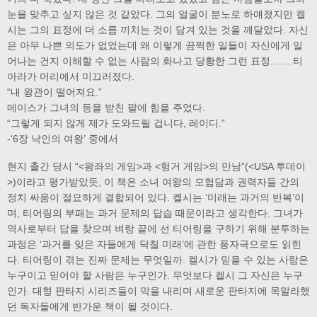
눈을 맞추고 싶지 않은 것 같았다. 그의 얼굴이 분노로 하얘졌지만 켈
시는 그의 표정에 더 소름 끼치는 것이 담겨 있는 것을 깨달았다. 자신
은 아무 나쁜 의도가 없었는데 왜 이렇게 끔찍한 일들이 자신에게 일
어나는 건지 이해할 수 없는 사람의 화나고 당황한 그런 표정.……티
아라가 머리에서 미끄러졌다.
“내 왕관이 떨어져요.”
메이스가 그녀의 등을 받친 팔에 힘을 주었다.
“그렇게 되지 않게 제가 도와드릴 겁니다, 레이디.”
-‘6장 낙인의 여왕’ 중에서
현지 출간 당시 “<왕좌의 게임>과 <헝거 게임>의 만남”(<USA 투데이
>)이라고 평가받았듯, 이 책은 소녀 여왕의 모험담과 권력자들 간의
정치 싸움이 절묘하게 결합되어 있다. 켈시는 ‘미래는 과거의 반복’이
며, 티어링의 부패는 과거 문제의 답습 때문이라고 생각한다. 그녀가
역사로부터 답을 찾으며 벼랑 끝에 선 티어링을 구하기 위해 분투하는
과정은 ‘과거를 잊은 자들에게 닥칠 미래’에 관한 풍자극으로도 읽힌
다. 티어링이 겪는 진짜 문제는 무엇일까. 켈시가 믿을 수 있는 사람은
누구이고 믿어야 할 사람은 누구인가. 무엇보다 켈시 그 자신은 누구
인가. 대형 판타지 시리즈들이 막을 내리며 새로운 판타지에 목말라했
던 독자들에게 반가운 책이 될 것이다.