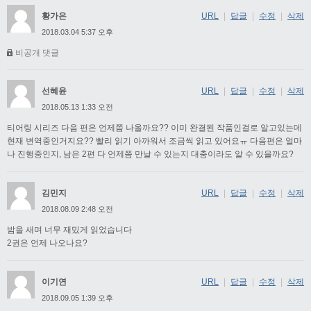
황가은
URL
|
답글
|
수정
|
삭제
2018.03.04 5:37 오후
비공개 댓글
선혜윤
URL
|
답글
|
수정
|
삭제
2018.05.13 1:33 오전
티어링 시리즈 다음 편은 언제쯤 나올까요?? 이미 완결된 작품인걸로 알고있는데
현재 변역중인거지요?? 빨리 읽기 아까워서 조금씩 읽고 있어요ㅠ 다음편은 얼마
나 진행중인지, 남은 2편 다 언제쯤 만날 수 있는지 대충이라도 알 수 있을까요?
김민지
URL
|
답글
|
수정
|
삭제
2018.08.09 2:48 오전
밤을 새며 너무 재밌게 읽었습니다
2권은 언제 나오나요?
이기연
URL
|
답글
|
수정
|
삭제
2018.09.05 1:39 오후