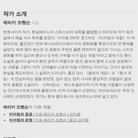
작가 소개
에리카 조핸슨
지음
변호사이자 작가. 펜실베이니아 스워스모어 대학을 졸업했고 아이오와 작가 워크
숍에서 예술 석사 학위를 받았다. ‘티어링 3부작’ 중 1부인 《티어링의 여왕》이 데
뷔작으로, 출간되기 전에 워너브러더스에서 미리 영화화를 확정지으며 큰 화제를
낳았다. 배우 엠마 왓슨은 이 영화의 주연은 물론 제작까지 맡으며 ‘다시는 시리즈
영화를 하지 않으려 했으나 도저히 거부할 수가 없는 작품’이라고 밝히기도 했다.
소설은 숨어서 살아야 했던 공주가 여왕으로 등극, 왕국과 함께 스스로 성장해가
는 내용을 그린다. 마치 ‘신데렐라 스토리’처럼 시작하는 이야기는 그녀가 왕국의
현실을 목도하면서 그 실체가 드러난다. 출간 당시 《왕좌의 게임》과 《헝거 게
임》의 만남이라는 평을 받았듯, 깊이 있는 정치 서사와 환상적인 모험담이 절묘
하게 결합된 소설이다. 〈LA타임스〉 베스트셀러이자 미국 독립 서점들이 선정하
는 인디넥스트픽 1위에 올랐으며, 미국 사서들이 선정하는 ‘라이브러리즈’ 추천 도
서에도 선정되었다. 작가는 현재 캘리포니아 샌프란시스코에 살고 있다.
에리카 조핸슨
의 다른 책들
티어링의 침공
/ 지음 에리카 조핸슨 | 김지원
티어링의 운명
/ 지음 에리카 조핸슨 | 옮김 김지원