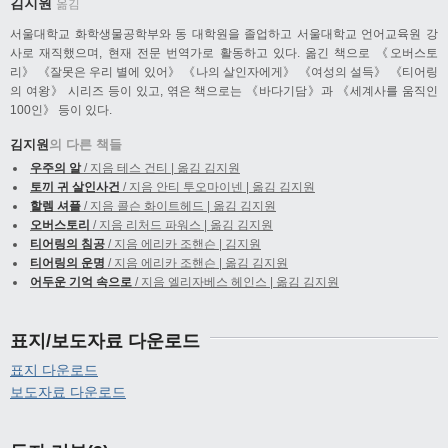
김지원
옮김
서울대학교 화학생물공학부와 동 대학원을 졸업하고 서울대학교 언어교육원 강
사로 재직했으며, 현재 전문 번역가로 활동하고 있다. 옮긴 책으로 《오버스토
리》 《잘못은 우리 별에 있어》 《나의 살인자에게》 《여성의 설득》 《티어링
의 여왕》 시리즈 등이 있고, 엮은 책으로는 《바다기담》과 《세계사를 움직인
100인》 등이 있다.
김지원
의 다른 책들
우주의 알
/ 지음 테스 건티 | 옮김 김지원
토끼 귀 살인사건
/ 지음 안티 투오마이넨 | 옮김 김지원
할렘 셔플
/ 지음 콜슨 화이트헤드 | 옮김 김지원
오버스토리
/ 지음 리처드 파워스 | 옮김 김지원
티어링의 침공
/ 지음 에리카 조핸슨 | 김지원
티어링의 운명
/ 지음 에리카 조핸슨 | 옮김 김지원
어두운 기억 속으로
/ 지음 엘리자베스 헤인스 | 옮김 김지원
표지/보도자료 다운로드
표지 다운로드
보도자료 다운로드