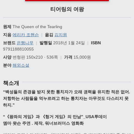
티어링의 여왕
원제
The Queen of the Tearling
지음
에리카 조핸슨
|
옮김
김지원
브랜드
은행나무
|
발행일
2018년 1월 24일
|
ISBN
9791188810055
사양
변형판 150x210 · 536쪽
|
가격
15,000원
분야
해외소설
책소개
“
백성들의 존경을 받지 못한 통치자가
오래 권력을 유지한 적은 없어
.
저항하는 사람들을 억누르려고 하는 통치자는
아무것도 다스리지 못
하지
.”
“
《
왕좌의 게임
》
과
《
헝거 게임
》
의 만남
”_USA
투데이
엠마 왓슨 주연
.
제작
,
워너브러더스 영화화