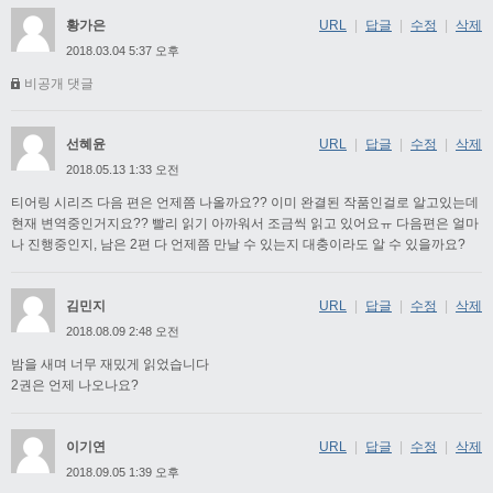
황가은
URL
|
답글
|
수정
|
삭제
2018.03.04 5:37 오후
비공개 댓글
선혜윤
URL
|
답글
|
수정
|
삭제
2018.05.13 1:33 오전
티어링 시리즈 다음 편은 언제쯤 나올까요?? 이미 완결된 작품인걸로 알고있는데
현재 변역중인거지요?? 빨리 읽기 아까워서 조금씩 읽고 있어요ㅠ 다음편은 얼마
나 진행중인지, 남은 2편 다 언제쯤 만날 수 있는지 대충이라도 알 수 있을까요?
김민지
URL
|
답글
|
수정
|
삭제
2018.08.09 2:48 오전
밤을 새며 너무 재밌게 읽었습니다
2권은 언제 나오나요?
이기연
URL
|
답글
|
수정
|
삭제
2018.09.05 1:39 오후