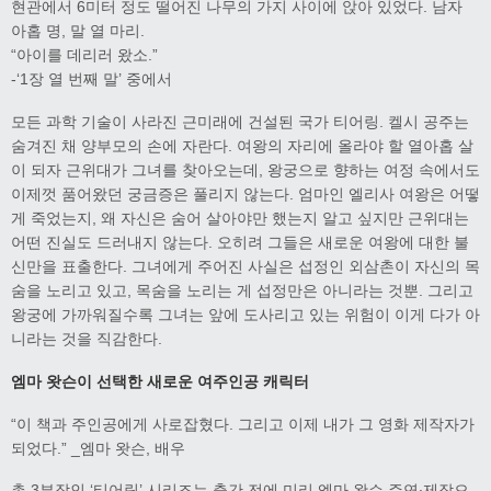
현관에서 6미터 정도 떨어진 나무의 가지 사이에 앉아 있었다. 남자
아홉 명, 말 열 마리.
“아이를 데리러 왔소.”
-‘1장 열 번째 말’ 중에서
모든 과학 기술이 사라진 근미래에 건설된 국가 티어링. 켈시 공주는
숨겨진 채 양부모의 손에 자란다. 여왕의 자리에 올라야 할 열아홉 살
이 되자 근위대가 그녀를 찾아오는데, 왕궁으로 향하는 여정 속에서도
이제껏 품어왔던 궁금증은 풀리지 않는다. 엄마인 엘리사 여왕은 어떻
게 죽었는지, 왜 자신은 숨어 살아야만 했는지 알고 싶지만 근위대는
어떤 진실도 드러내지 않는다. 오히려 그들은 새로운 여왕에 대한 불
신만을 표출한다. 그녀에게 주어진 사실은 섭정인 외삼촌이 자신의 목
숨을 노리고 있고, 목숨을 노리는 게 섭정만은 아니라는 것뿐. 그리고
왕궁에 가까워질수록 그녀는 앞에 도사리고 있는 위험이 이게 다가 아
니라는 것을 직감한다.
엠마 왓슨이 선택한 새로운 여주인공 캐릭터
“이 책과 주인공에게 사로잡혔다. 그리고 이제 내가 그 영화 제작자가
되었다.” _엠마 왓슨, 배우
총 3부작인 ‘티어링’ 시리즈는 출간 전에 미리 엠마 왓슨 주연·제작으