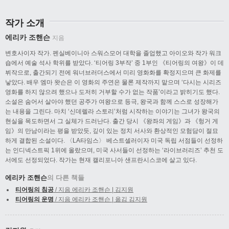
작가 소개
에리카 조핸슨
지음
변호사이자 작가. 펜실베이니아 스워스모어 대학을 졸업했고 아이오와 작가 워크
숍에서 예술 석사 학위를 받았다. ‘티어링 3부작’ 중 1부인 《티어링의 여왕》이 데
뷔작으로, 출간되기 전에 워너브러더스에서 미리 영화화를 확정지으며 큰 화제를
낳았다. 배우 엠마 왓슨은 이 영화의 주연은 물론 제작까지 맡으며 ‘다시는 시리즈
영화를 하지 않으려 했으나 도저히 거부할 수가 없는 작품’이라고 밝히기도 했다.
소설은 숨어서 살아야 했던 공주가 여왕으로 등극, 왕국과 함께 스스로 성장해가
는 내용을 그린다. 마치 ‘신데렐라 스토리’처럼 시작하는 이야기는 그녀가 왕국의
현실을 목도하면서 그 실체가 드러난다. 출간 당시 《왕좌의 게임》과 《헝거 게
임》의 만남이라는 평을 받았듯, 깊이 있는 정치 서사와 환상적인 모험담이 절묘
하게 결합된 소설이다. 〈LA타임스〉 베스트셀러이자 미국 독립 서점들이 선정하
는 인디넥스트픽 1위에 올랐으며, 미국 사서들이 선정하는 ‘라이브러리즈’ 추천 도
서에도 선정되었다. 작가는 현재 캘리포니아 샌프란시스코에 살고 있다.
에리카 조핸슨
의 다른 책들
티어링의 침공
/ 지음 에리카 조핸슨 | 김지원
티어링의 운명
/ 지음 에리카 조핸슨 | 옮김 김지원