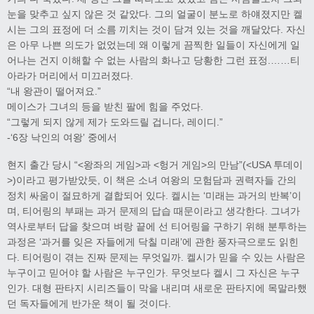
눈을 맞추고 싶지 않은 것 같았다. 그의 얼굴이 분노로 하얘졌지만 켈
시는 그의 표정에 더 소름 끼치는 것이 담겨 있는 것을 깨달았다. 자신
은 아무 나쁜 의도가 없었는데 왜 이렇게 끔찍한 일들이 자신에게 일
어나는 건지 이해할 수 없는 사람의 화나고 당황한 그런 표정.……티
아라가 머리에서 미끄러졌다.
“내 왕관이 떨어져요.”
메이스가 그녀의 등을 받친 팔에 힘을 주었다.
“그렇게 되지 않게 제가 도와드릴 겁니다, 레이디.”
-‘6장 낙인의 여왕’ 중에서
현지 출간 당시 “<왕좌의 게임>과 <헝거 게임>의 만남”(<USA 투데이
>)이라고 평가받았듯, 이 책은 소녀 여왕의 모험담과 권력자들 간의
정치 싸움이 절묘하게 결합되어 있다. 켈시는 ‘미래는 과거의 반복’이
며, 티어링의 부패는 과거 문제의 답습 때문이라고 생각한다. 그녀가
역사로부터 답을 찾으며 벼랑 끝에 선 티어링을 구하기 위해 분투하는
과정은 ‘과거를 잊은 자들에게 닥칠 미래’에 관한 풍자극으로도 읽힌
다. 티어링이 겪는 진짜 문제는 무엇일까. 켈시가 믿을 수 있는 사람은
누구이고 믿어야 할 사람은 누구인가. 무엇보다 켈시 그 자신은 누구
인가. 대형 판타지 시리즈들이 막을 내리며 새로운 판타지에 목말라했
던 독자들에게 반가운 책이 될 것이다.