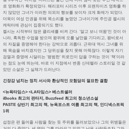
로 영화화가 확정되었다. 해리포터 시리즈 이후 프랜차이즈 영화를 하
지 않았던 그녀가 이러한 의외의 행보를 보이자 크게 화제가 되었다.
더욱이 여성 인권을 위해 목소리를 높였던 그녀이기에 주인공 켈시의
캐릭터에 관심이 집중되기도 했다.
켈시는 시작부터 많은 클리셰를 비켜 간다. ‘알고 보니 여왕’인 것이 아
니라, 혹독한 수업을 받으며 왕위에 오를 날만을 기다리고, 왕비로서
의 자질을 증명해야 한다는 강박으로 괴롭다. 근위대 역시 그녀를 위
해 목숨을 바치겠지만 그 당위성을 찾지 못해 마뜩잖다. 이렇게 자기
검열과 증명에 시달리는 ‘평범한’ 히로인이 답을 구하는 것이 ‘책’이라
는 점도 눈에 띄는데, 바로 이 지점에서 변종 신데렐라 스토리일 것 같
았던 소설은 그 실체가 드러난다.
긴장감 넘치는 정치 서사와 환상적인 모험담의 절묘한 결합
<
뉴욕타임스
>
<LA
타임스
>
베스트셀러
iBooks
최고의 판타지
, Buzzfeed
최고의 청소년소설
PASTE
상반기 최고의 책
,
뉴욕포스트 여름 최고의 책
,
인디넥스트픽
1
위
섭정은 편 들어줄 사람을 찾는 듯 주위를 둘러보았으나 그의 위병들은
거의 다 죽었다. 세 명만 그를 따라오고 있었고 남은 사람들조차 그와