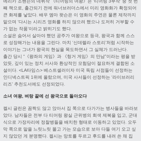
에리카 조핸슨의 데뷔작 《티어링의 여왕》은 ‘티어링 3부작’ 중 첫 번
째 책으로, 출간되기 전에 워너브러더스에서 미리 영화화가 확정되어
큰 화제를 낳았다. 배우 엠마 왓슨은 이 영화의 주연은 물론 제작까지
맡으며 ‘다시는 시리즈 영화를 하지 않으려 했으나 도저히 거부할 수
가 없는 작품’이라고 밝히기도 했다.
소설은 숨어서 살아야 했던 공주가 여왕으로 등극, 왕국과 함께 스스
로 성장해가는 내용을 그린다. 마치 ‘신데렐라 스토리’처럼 시작하는
이야기는 그녀가 왕국의 현실을 목도하면서 그 실체가 드러난다.
출간 당시 “《왕좌의 게임》과 《헝거 게임》의 만남”이라는 평을 받
았듯, 깊이 있는 정치 서사와 환상적인 모험담이 절묘하게 결합된 소
설이다. <LA타임스> 베스트셀러이자 미국 독립 서점들이 선정하는
인디넥스트픽 1위에 올랐으며, 미국 사서들이 선정하는 ‘라이브러리
리즈’ 추천도서에도 선정되었다.
소녀 여왕
,
벼랑 끝에 선 왕국으로 돌아오다
켈시 글린은 꼼짝도 않고 앉아서 집 쪽으로 다가가는 병사들을 바라보
았다. 남자들은 전부 다 티어링 왕실 근위병의 회색 제복을 입고, 군대
식으로 가장자리에 정찰병들을 배치한 형태로 이동하고 있었다. 오두
막 쪽으로 말을 느릿느릿 몰고 가는 모습으로 보아 다들 여기 오고 싶
지 않았던 게 분명했다. 켈시는 망토를 두르고 후드를 내려 쓴 채 집