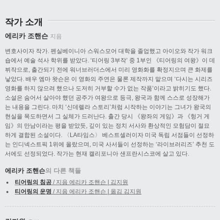
작가 소개
에리카 조핸슨
지음
변호사이자 작가. 펜실베이니아 스워스모어 대학을 졸업했고 아이오와 작가 워크
숍에서 예술 석사 학위를 받았다. ‘티어링 3부작’ 중 1부인 《티어링의 여왕》이 데
뷔작으로, 출간되기 전에 워너브러더스에서 미리 영화화를 확정지으며 큰 화제를
낳았다. 배우 엠마 왓슨은 이 영화의 주연은 물론 제작까지 맡으며 ‘다시는 시리즈
영화를 하지 않으려 했으나 도저히 거부할 수가 없는 작품’이라고 밝히기도 했다.
소설은 숨어서 살아야 했던 공주가 여왕으로 등극, 왕국과 함께 스스로 성장해가
는 내용을 그린다. 마치 ‘신데렐라 스토리’처럼 시작하는 이야기는 그녀가 왕국의
현실을 목도하면서 그 실체가 드러난다. 출간 당시 《왕좌의 게임》과 《헝거 게
임》의 만남이라는 평을 받았듯, 깊이 있는 정치 서사와 환상적인 모험담이 절묘
하게 결합된 소설이다. 〈LA타임스〉 베스트셀러이자 미국 독립 서점들이 선정하
는 인디넥스트픽 1위에 올랐으며, 미국 사서들이 선정하는 ‘라이브러리즈’ 추천 도
서에도 선정되었다. 작가는 현재 캘리포니아 샌프란시스코에 살고 있다.
에리카 조핸슨
의 다른 책들
티어링의 침공
/ 지음 에리카 조핸슨 | 김지원
티어링의 운명
/ 지음 에리카 조핸슨 | 옮김 김지원