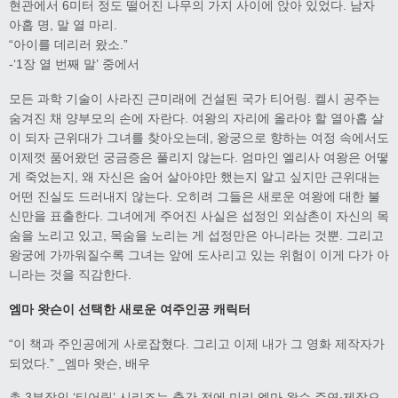
현관에서 6미터 정도 떨어진 나무의 가지 사이에 앉아 있었다. 남자
아홉 명, 말 열 마리.
“아이를 데리러 왔소.”
-‘1장 열 번째 말’ 중에서
모든 과학 기술이 사라진 근미래에 건설된 국가 티어링. 켈시 공주는
숨겨진 채 양부모의 손에 자란다. 여왕의 자리에 올라야 할 열아홉 살
이 되자 근위대가 그녀를 찾아오는데, 왕궁으로 향하는 여정 속에서도
이제껏 품어왔던 궁금증은 풀리지 않는다. 엄마인 엘리사 여왕은 어떻
게 죽었는지, 왜 자신은 숨어 살아야만 했는지 알고 싶지만 근위대는
어떤 진실도 드러내지 않는다. 오히려 그들은 새로운 여왕에 대한 불
신만을 표출한다. 그녀에게 주어진 사실은 섭정인 외삼촌이 자신의 목
숨을 노리고 있고, 목숨을 노리는 게 섭정만은 아니라는 것뿐. 그리고
왕궁에 가까워질수록 그녀는 앞에 도사리고 있는 위험이 이게 다가 아
니라는 것을 직감한다.
엠마 왓슨이 선택한 새로운 여주인공 캐릭터
“이 책과 주인공에게 사로잡혔다. 그리고 이제 내가 그 영화 제작자가
되었다.” _엠마 왓슨, 배우
총 3부작인 ‘티어링’ 시리즈는 출간 전에 미리 엠마 왓슨 주연·제작으