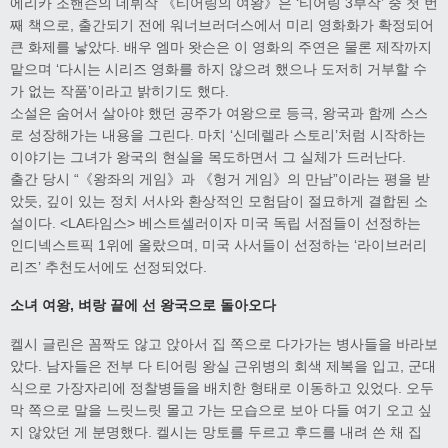
에리카 조핸슨의 데뷔작 《티어링의 여왕》은 ‘티어링 3부작’ 중 첫 번
째 책으로, 출간되기 전에 워너브러더스에서 미리 영화화가 확정되어
큰 화제를 낳았다. 배우 엠마 왓슨은 이 영화의 주연은 물론 제작까지
맡으며 ‘다시는 시리즈 영화를 하지 않으려 했으나 도저히 거부할 수
가 없는 작품’이라고 밝히기도 했다.
소설은 숨어서 살아야 했던 공주가 여왕으로 등극, 왕국과 함께 스스
로 성장해가는 내용을 그린다. 마치 ‘신데렐라 스토리’처럼 시작하는
이야기는 그녀가 왕국의 현실을 목도하면서 그 실체가 드러난다.
출간 당시 “《왕좌의 게임》과 《헝거 게임》의 만남”이라는 평을 받
았듯, 깊이 있는 정치 서사와 환상적인 모험담이 절묘하게 결합된 소
설이다. <LA타임스> 베스트셀러이자 미국 독립 서점들이 선정하는
인디넥스트픽 1위에 올랐으며, 미국 사서들이 선정하는 ‘라이브러리
리즈’ 추천도서에도 선정되었다.
소녀 여왕
,
벼랑 끝에 선 왕국으로 돌아오다
켈시 글린은 꼼짝도 않고 앉아서 집 쪽으로 다가가는 병사들을 바라보
았다. 남자들은 전부 다 티어링 왕실 근위병의 회색 제복을 입고, 군대
식으로 가장자리에 정찰병들을 배치한 형태로 이동하고 있었다. 오두
막 쪽으로 말을 느릿느릿 몰고 가는 모습으로 보아 다들 여기 오고 싶
지 않았던 게 분명했다. 켈시는 망토를 두르고 후드를 내려 쓴 채 집