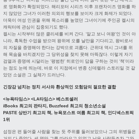
로 영화화가 확정되었다. 해리포터 시리즈 이후 프랜차이즈 영화를 하
지 않았던 그녀가 이러한 의외의 행보를 보이자 크게 화제가 되었다.
더욱이 여성 인권을 위해 목소리를 높였던 그녀이기에 주인공 켈시의
캐릭터에 관심이 집중되기도 했다.
켈시는 시작부터 많은 클리셰를 비켜 간다. ‘알고 보니 여왕’인 것이 아
니라, 혹독한 수업을 받으며 왕위에 오를 날만을 기다리고, 왕비로서
의 자질을 증명해야 한다는 강박으로 괴롭다. 근위대 역시 그녀를 위
해 목숨을 바치겠지만 그 당위성을 찾지 못해 마뜩잖다. 이렇게 자기
검열과 증명에 시달리는 ‘평범한’ 히로인이 답을 구하는 것이 ‘책’이라
는 점도 눈에 띄는데, 바로 이 지점에서 변종 신데렐라 스토리일 것 같
았던 소설은 그 실체가 드러난다.
긴장감 넘치는 정치 서사와 환상적인 모험담의 절묘한 결합
<
뉴욕타임스
>
<LA
타임스
>
베스트셀러
iBooks
최고의 판타지
, Buzzfeed
최고의 청소년소설
PASTE
상반기 최고의 책
,
뉴욕포스트 여름 최고의 책
,
인디넥스트픽
1
위
섭정은 편 들어줄 사람을 찾는 듯 주위를 둘러보았으나 그의 위병들은
거의 다 죽었다. 세 명만 그를 따라오고 있었고 남은 사람들조차 그와