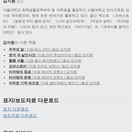
김지원
옮김
서울대학교 화학생물공학부와 동 대학원을 졸업하고 서울대학교 언어교육원 강
사로 재직했으며, 현재 전문 번역가로 활동하고 있다. 옮긴 책으로 《오버스토
리》 《잘못은 우리 별에 있어》 《나의 살인자에게》 《여성의 설득》 《티어링
의 여왕》 시리즈 등이 있고, 엮은 책으로는 《바다기담》과 《세계사를 움직인
100인》 등이 있다.
김지원
의 다른 책들
우주의 알
/ 지음 테스 건티 | 옮김 김지원
토끼 귀 살인사건
/ 지음 안티 투오마이넨 | 옮김 김지원
할렘 셔플
/ 지음 콜슨 화이트헤드 | 옮김 김지원
오버스토리
/ 지음 리처드 파워스 | 옮김 김지원
티어링의 침공
/ 지음 에리카 조핸슨 | 김지원
티어링의 운명
/ 지음 에리카 조핸슨 | 옮김 김지원
어두운 기억 속으로
/ 지음 엘리자베스 헤인스 | 옮김 김지원
표지/보도자료 다운로드
표지 다운로드
보도자료 다운로드