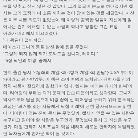
눈을 맞추고 싶지 않은 것 같았다. 그의 얼굴이 분노로 하얘졌지만 켈
시는 그의 표정에 더 소름 끼치는 것이 담겨 있는 것을 깨달았다. 자신
은 아무 나쁜 의도가 없었는데 왜 이렇게 끔찍한 일들이 자신에게 일
어나는 건지 이해할 수 없는 사람의 화나고 당황한 그런 표정.……티
아라가 머리에서 미끄러졌다.
“내 왕관이 떨어져요.”
메이스가 그녀의 등을 받친 팔에 힘을 주었다.
“그렇게 되지 않게 제가 도와드릴 겁니다, 레이디.”
-‘6장 낙인의 여왕’ 중에서
현지 출간 당시 “<왕좌의 게임>과 <헝거 게임>의 만남”(<USA 투데이
>)이라고 평가받았듯, 이 책은 소녀 여왕의 모험담과 권력자들 간의
정치 싸움이 절묘하게 결합되어 있다. 켈시는 ‘미래는 과거의 반복’이
며, 티어링의 부패는 과거 문제의 답습 때문이라고 생각한다. 그녀가
역사로부터 답을 찾으며 벼랑 끝에 선 티어링을 구하기 위해 분투하는
과정은 ‘과거를 잊은 자들에게 닥칠 미래’에 관한 풍자극으로도 읽힌
다. 티어링이 겪는 진짜 문제는 무엇일까. 켈시가 믿을 수 있는 사람은
누구이고 믿어야 할 사람은 누구인가. 무엇보다 켈시 그 자신은 누구
인가. 대형 판타지 시리즈들이 막을 내리며 새로운 판타지에 목말라했
던 독자들에게 반가운 책이 될 것이다.