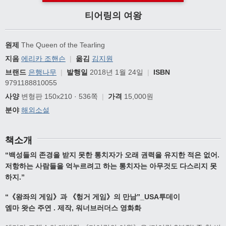
티어링의 여왕
원제
The Queen of the Tearling
지음
에리카 조핸슨
|
옮김
김지원
브랜드
은행나무
|
발행일
2018년 1월 24일
|
ISBN
9791188810055
사양
변형판 150x210 · 536쪽
|
가격
15,000원
분야
해외소설
책소개
“
백성들의 존경을 받지 못한 통치자가
오래 권력을 유지한 적은 없어
.
저항하는 사람들을 억누르려고 하는 통치자는
아무것도 다스리지 못
하지
.”
“
《
왕좌의 게임
》
과
《
헝거 게임
》
의 만남
”_USA
투데이
엠마 왓슨 주연
.
제작
,
워너브러더스 영화화