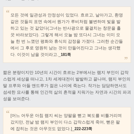
모든 것에 일관성과 안정성이 있었다. 흐르고, 날아가고, 환영
같은 것들의 표면 속에서 뭔가가 루비처럼 불변하며 빛을 발
하고 있는 것 같았다(그녀는 반사광으로 물결치는 창문을 흘
끗 바라보았다). 그렇게 해서 오늘 밤 또다시 그녀는 이미 오
늘 한 번 느꼈던 평화와 휴식의 감정을 가졌다. 그러한 순간들
에서 그 후로 영원히 남는 것이 만들어진다고 그녀는 생각했
다. 이것이 남을 것이라고._
181쪽
짧은 분량이지만 10년의 시간이 흐르는 2부에서는 램지 부인이 갑작
스럽게 세상을 떠나고, 1차 세계대전이 발발하고 끝나며, 램지 부인의
딸 프루와 아들 앤드루가 젊은 나이에 죽는다. 작가는 담담하면서도
섬세한 묘사를 통해 인간적 삶의 흔적을 지워가는 자연과 시간의 파괴
성을 보여준다.
[어느 어두운 아침 램지 씨는 양팔을 뻗고 복도를 비틀거리며
갔지만, 전날 밤 램지 부인이 다소 갑작스럽게 죽어, 뻗은 팔
에 잡히는 것은 아무것도 없었다.]_
222-223쪽