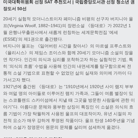
미국대학위원회 선정 SAT 추천도서 | 국립중앙도서관 선정 청소년 권
장도서 50선
20세기 실험적 모더니스트이자 페미니즘 비평의 선구자 버지니아 울
프(Virginia Woolf, 1882~1941)의 장편소설 《등대로》가 2022년 1
월 은행나무출판사에서 새롭게 런칭하는 세계문학전집 ‘에세
(ESSE)’의 제1권으로 출간됐다.
버지니아 울프는 《잃어버린 시간을 찾아서》의 마르셀 프루스트와
《율리시스》의 제임스 조이스와 함께 20세기 모더니즘 소설의 장을
연 작가다. 인간의 의식과 심리를 포착하고자 하는 실험적인 기법, 특
히 ‘의식의 흐름’ 수법을 사용해 인간의 내면세계를 탐구함으로써 전
통적 소설 기법으로 표현할 수 없었던 삶의 실재와 의미에 가까이 다
가서고자 했다.
1927년에 출간된 《등대로》는 “1910년에서 1920년 사이 램지 부부
와 여덟 명의 아이들로 이루어진 램지 가족과, 그들이 여름 별장이 있
는 스코틀랜드 스카이섬에서 지낼 때 그곳을 방문한 사람들에 관한 이
야기”다. 아름다운 문체와 풍부한 상징이 특징인 이 소설은 의식의 흐
름 기법이 가장 탁월하게 사용된 울프의 대표작이자, 유년 시절의 자
전적 요소가 매우 강하게 투영된 작품이다. 울프 탄생 140주년을 기념
하여 소설가 정영문이 원문의 문체를 살리며 섬세하게 옮겼다.