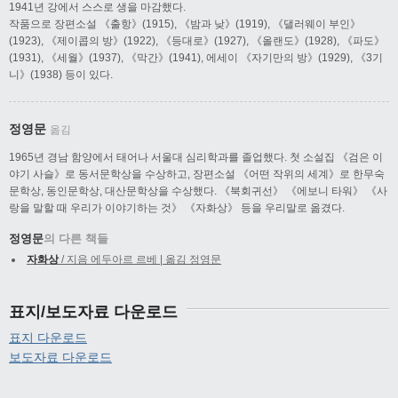
1941년 강에서 스스로 생을 마감했다.
작품으로 장편소설 《출항》(1915), 《밤과 낮》(1919), 《댈러웨이 부인》
(1923), 《제이콥의 방》(1922), 《등대로》(1927), 《올랜도》(1928), 《파도》
(1931), 《세월》(1937), 《막간》(1941), 에세이 《자기만의 방》(1929), 《3기
니》(1938) 등이 있다.
정영문
옮김
1965년 경남 함양에서 태어나 서울대 심리학과를 졸업했다. 첫 소설집 《검은 이
야기 사슬》로 동서문학상을 수상하고, 장편소설 《어떤 작위의 세계》로 한무숙
문학상, 동인문학상, 대산문학상을 수상했다. 《북회귀선》 《에보니 타워》 《사
랑을 말할 때 우리가 이야기하는 것》 《자화상》 등을 우리말로 옮겼다.
정영문
의 다른 책들
자화상
/ 지음 에두아르 르베 | 옮김 정영문
표지/보도자료 다운로드
표지 다운로드
보도자료 다운로드