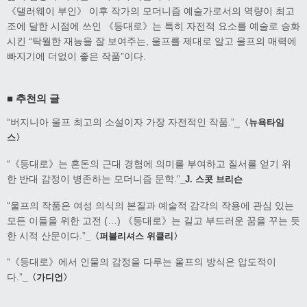
《댈러웨이 부인》 이후 작가의 모더니즘 예술가로서의 역량이 최고
조에 달한 시점에 쓰인 《등대로》는 특히 자전적 요소를 예술로 승화
시킨 “탁월한 재능을 잘 보여주는, 울프를 제대로 알고 울프의 매력에
빠지기에 더없이 좋은 작품”이다.
■ 추천의 글
“버지니아 울프 최고의 소설이자 가장 자전적인 작품.”_
〈뉴욕타임
스〉
“《등대로》는 혼돈의 근대 경험에 의미를 부여하고 질서를 얻기 위
한 반대 감정이 병존하는 모더니즘 문학.”
_J. 스콧 브리슨
“울프의 작품은 여성 의식의 본질과 예술적 감각의 작용에 관심 있는
모든 이들을 위한 고전 (…) 《등대로》는 길고 부드러운 꿈을 꾸는 듯
한 시적 산문이다.”
_〈퍼블리셔스 위클리〉
“《등대로》에서 인물의 감정을 다루는 울프의 방식은 압도적이
다.”
_〈가디언〉