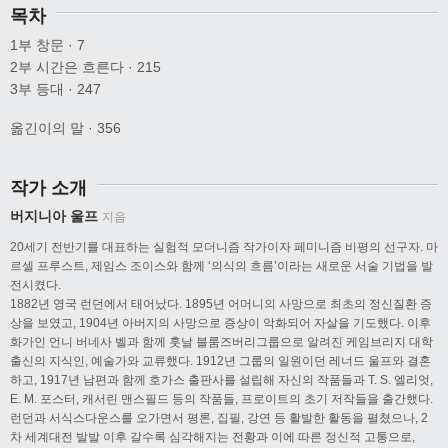
목차
1부 창문 · 7
2부 시간은 흐른다 · 215
3부 등대 · 247
옮긴이의 말 · 356
작가 소개
버지니아 울프
지음
20세기 전반기를 대표하는 실험적 모더니즘 작가이자 페미니즘 비평의 선구자. 마
르셀 프루스트, 제임스 조이스와 함께 ‘의식의 흐름’이라는 새로운 서술 기법을 발
전시켰다.
1882년 영국 런던에서 태어났다. 1895년 어머니의 사망으로 최초의 정신질환 증
상을 보였고, 1904년 아버지의 사망으로 증상이 악화되어 자살을 기도했다. 이후
화가인 언니 버네사 벨과 함께 훗날 블룸즈버리그룹으로 알려진 케임브리지 대학
출신의 지식인, 예술가와 교류했다. 1912년 그룹의 일원이던 레너드 울프와 결혼
하고, 1917년 남편과 함께 호가스 출판사를 설립해 자신의 작품들과 T. S. 엘리엇,
E. M. 포스터, 캐서린 맨스필드 등의 작품들, 프로이트의 초기 저작들을 출간했다.
런던과 서식스다운스를 오가면서 평론, 집필, 강연 등 활발한 활동을 펼쳤으나, 2
차 세계대전 발발 이후 갈수록 심각해지는 전황과 이에 따른 정신적 고통으로,