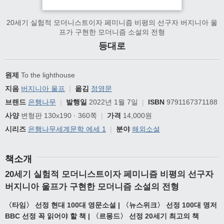
20세기 실험적 모더니스트이자 페미니즘 비평의 선구자 버지니아 울
프가 구현한 모더니즘 소설의 전형
등대로
원제
To the lighthouse
지음
버지니아 울프
|
옮김
정영문
브랜드
은행나무
|
발행일
2022년 1월 7일
|
ISBN
9791167371188
사양
변형판 130x190 · 360쪽
|
가격
14,000원
시리즈
은행나무세계문학 에세 1
|
분야
해외소설
책소개
20세기 실험적 모더니스트이자 페미니즘 비평의 선구자
버지니아 울프가 구현한 모더니즘 소설의 전형
〈타임〉 선정 현대 100대 영문소설 | 〈뉴스위크〉 선정 100대 명저
BBC 선정 꼭 읽어야 할 책 | 〈르몽드〉 선정 20세기 최고의 책