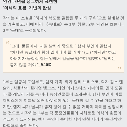
인간 내면을 정교하게 표현한
‘의식의 흐름’ 기법의 완성
작가는 이 소설을 “하나의 복도로 결합된 두 개의 구획”으로 설계할 것
을 계획했고, 이에 따라 《등대로》는 1부 ‘창문’, 2부 ‘시간은 흐른다’,
3부 ‘등대’로 구성되었다.
“그래, 물론이지, 내일 날씨가 좋으면.” 램지 부인이 말했다.
“하지만 종달새와 함께 일어나야 할 거야.” (…) “하지만” 하고
아버지가 응접실 창문 앞에서 걸음을 멈추며 말했다. “날씨는
좋지 않을 거야.”_
9-10쪽
1부는 일종의 도입부로, 램지 가족, 화가 릴리 브리스코, 학자 찰스 탠
슬리, 식물학자 윌리엄 뱅크스, 시인 어거스터스 카마이클, 민터 도일
과 폴 레일리 커플 등 여러 등장인물들이 소개된다. 램지 부인이 아들
제임스에게 이튿날 외딴 바위섬에 있는 등대에 갈 수 있을 거라고 하
지만, 램지 씨가 날씨가 좋지 않아 갈 수 없을 거라며 아이를 실망시키
는 것으로 시작하는 1부는 각 등장인물들의 다채로운 의식의 흐름이
정교하게 묘사되는, 램지 부인이 준비한 저녁 만찬 자리의 ‘순간적인’
화합으로 끝이 난다.