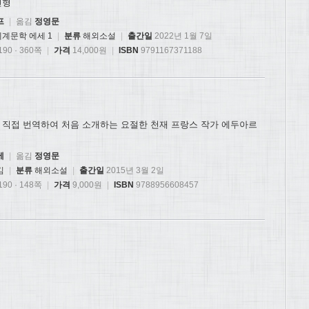
전형
프
|
옮김
정영문
계문학 에세 1
|
분류
해외소설
|
출간일
2022년 1월 7일
90 · 360쪽
|
가격
14,000원
|
ISBN
9791167371188
 직접 번역하여 처음 소개하는 요절한 천재 프랑스 작가 에두아르
베
|
옮김
정영문
김
|
분류
해외소설
|
출간일
2015년 3월 2일
90 · 148쪽
|
가격
9,000원
|
ISBN
9788956608457