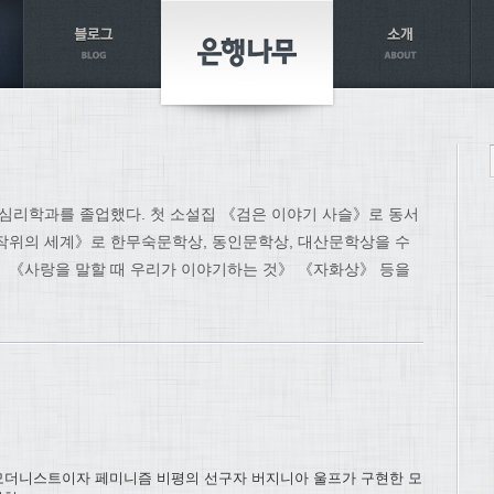
 심리학과를 졸업했다. 첫 소설집 《검은 이야기 사슬》로 동서
작위의 세계》로 한무숙문학상, 동인문학상, 대산문학상을 수
 《사랑을 말할 때 우리가 이야기하는 것》 《자화상》 등을
 모더니스트이자 페미니즘 비평의 선구자 버지니아 울프가 구현한 모