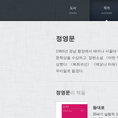
Axt
정영문
1965년 경남 함양에서 태어나 서울대
문학상을 수상하고, 장편소설 《어떤 
상했다. 《북회귀선》 《에보니 타워》
우리말로 옮겼다.
정영문
의 책들
등대로
20세기 실험적