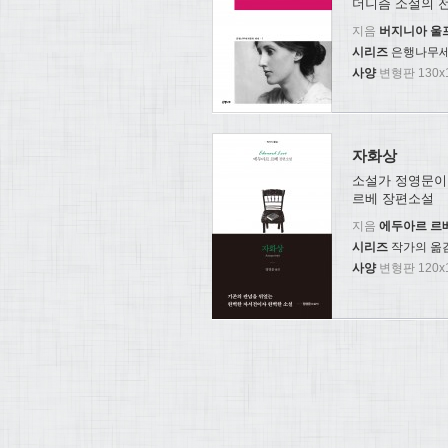
더니즘 소설의 
지음
버지니아 울
시리즈
은행나무세
사양
변형판 130x1
자화상
소설가 정영문이
르베 장편소설
지음
에두아르 르
시리즈
작가의 옮
사양
변형판 120x1