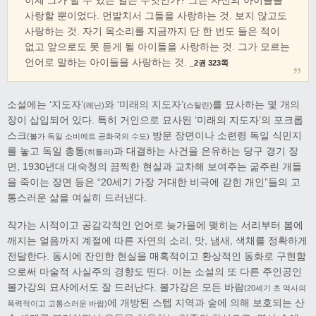
이제 그가 할 수 있는 일은 무엇인가? 그는 자신의 아이들을
사랑할 뿐이었다. 먼발치서 그들을 사랑하는 것. 보지 않고도
사랑하는 것. 자기 목소리를 지금까지 단 한 번도 들은 적이
없고 앞으로도 못 듣게 될 아이들을 사랑하는 것. 그가 모르는
언어로 말하는 아이들을 사랑하는 것.
_2권 323쪽
소설에는 ‘지도자’
와 ‘미래의 지도자’
를 묘사하는 몇 개의
(레닌)
(스탈린)
장이 삽입되어 있다. 특히 거인으로 묘사된 ‘미래의 지도자’의 포크롭
스크
방문 장면이나 소련령 독일 식민지
(볼가 독일 소비에트 공화국의 수도)
를 놓고 독일 총통
과 대결하는 사건을 은유하는 당구 경기 장
(히틀러)
면, 1930년대 대숙청의 끔찍한 현실과 교차해 보여주는 굶주린 개들
을 죽이는 장면 등은 “20세기 가장 거대한 비극에 갇힌 개인”들의 고
통스러운 삶을 여실히 드러낸다.
작가는 시적이고 공감각적인 언어로 늦가을에 맺히는 서리부터 봄에
깨지는 얼음까지 계절에 따른 자연의 소리, 맛, 냄새, 색채를 정확하게
전달한다. 동시에 잔인한 현실을 매혹적이고 환상적인 동화로 구현함
으로써 마술적 사실주의 경향도 띤다. 이는 소설의 또 다른 주인공인
볼가강의 묘사에서도 잘 드러난다. 볼가강은 모든 바람
(20세기 초 역사의
에 개방된 스텝 지역과 숲에 의해 보호되는 산
폭력적이고 고통스러운 바람)