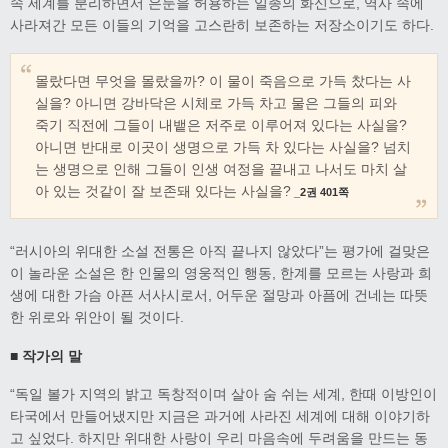
속 세계를 분리하면서 은둔을 허용하는 일종의 화신으로, 역사 속에
사라져간 모든 이들의 기억을 고스란히 보존하는 저장소이기도 하다.
몰랐다면 무엇을 몰랐을까? 이 물이 죽음으로 가득 찼다는 사
실을? 아니면 강바닥은 시체로 가득 차고 물은 그들의 피와
죽기 직전에 그들이 내뱉은 저주로 이루어져 있다는 사실을?
아니면 반대로 이곳이 생명으로 가득 차 있다는 사실을? 넘치
는 생명으로 인해 그들이 인생 여정을 끝내고 나서도 마치 살
아 있는 것같이 잘 보존돼 있다는 사실을?
_2권 401쪽
“러시아의 위대한 소설 전통은 아직 끝나지 않았다”는 평가에 걸맞은
이 놀라운 소설은 한 인물의 영웅적인 행동, 한계를 모르는 사랑과 희
생에 대한 가슴 아픈 서사시로서, 어두운 절망과 아픔에 건네는 따뜻
한 위로와 위안이 될 것이다.
■ 작가의 말
“독일 볼가 지역의 밝고 독창적이며 살아 숨 쉬는 세계, 한때 이방인이
타국에서 만들어냈지만 지금은 과거에 사라진 세계에 대해 이야기하
고 싶었다. 하지만 위대한 사랑이 우리 마음속에 두려움을 만드는 동