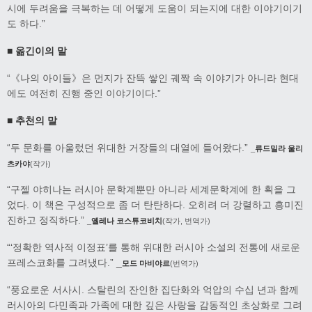
시에 두려움을 극복하는 데 어떻게 도움이 되는지에 대한 이야기이기
도 하다.”
■ 옮긴이의 말
“《나의 아이들》은 먼지가 잔뜩 쌓인 궤짝 속 이야기가 아니라 현대
에도 여전히 진행 중인 이야기이다.”
■ 추천의 말
“두 문화를 아울렀던 위대한 거장들의 대열에 들어왔다.”
_류드밀라 울리
츠카야
(작가)
“구젤 야히나는 러시아 문학계뿐만 아니라 세계문학계에 한 획을 그
었다. 이 책은 구성적으로 좀 더 탄탄하다. 오히려 더 강렬하고 흥미진
진하고 정직하다.”
_옐레나 코스튜코비치
(작가, 번역가)
“‘정확한 역사적 이정표’를 통해 위대한 러시아 소설의 전통에 새로운
프레스코화를 그려냈다.” _
모드 마비야르
(번역가)
“풍요로운 서사시. 스탈린의 잔인한 집단화와 억압의 수십 년과 함께
러시아의 다민족과 가족에 대한 깊은 사랑을 감동적인 초상화로 그려