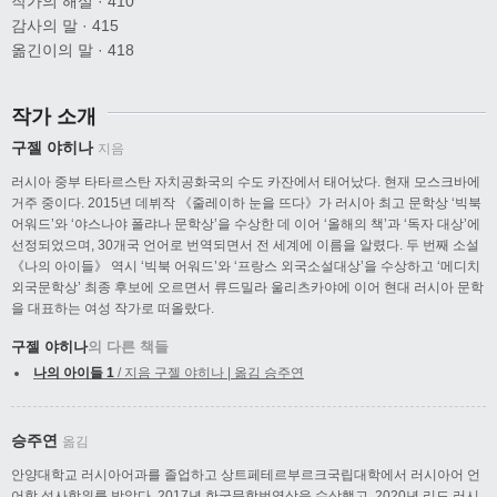
작가의 해설 · 410
감사의 말 · 415
옮긴이의 말 · 418
작가 소개
구젤 야히나
지음
러시아 중부 타타르스탄 자치공화국의 수도 카잔에서 태어났다. 현재 모스크바에
거주 중이다. 2015년 데뷔작 《줄레이하 눈을 뜨다》가 러시아 최고 문학상 ‘빅북
어워드’와 ‘야스나야 폴랴나 문학상’을 수상한 데 이어 ‘올해의 책’과 ‘독자 대상’에
선정되었으며, 30개국 언어로 번역되면서 전 세계에 이름을 알렸다. 두 번째 소설
《나의 아이들》 역시 ‘빅북 어워드’와 ‘프랑스 외국소설대상’을 수상하고 ‘메디치
외국문학상’ 최종 후보에 오르면서 류드밀라 울리츠카야에 이어 현대 러시아 문학
을 대표하는 여성 작가로 떠올랐다.
구젤 야히나
의 다른 책들
나의 아이들 1
/ 지음 구젤 야히나 | 옮김 승주연
승주연
옮김
안양대학교 러시아어과를 졸업하고 상트페테르부르크국립대학에서 러시아어 언
어학 석사학위를 받았다. 2017년 한국문학번역상을 수상했고, 2020년 리드 러시