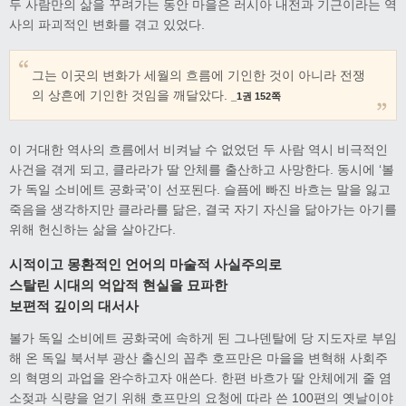
두 사람만의 삶을 꾸려가는 동안 마을은 러시아 내전과 기근이라는 역
사의 파괴적인 변화를 겪고 있었다.
그는 이곳의 변화가 세월의 흐름에 기인한 것이 아니라 전쟁
의 상흔에 기인한 것임을 깨달았다.
_1권 152쪽
이 거대한 역사의 흐름에서 비켜날 수 없었던 두 사람 역시 비극적인
사건을 겪게 되고, 클라라가 딸 안체를 출산하고 사망한다. 동시에 ‘볼
가 독일 소비에트 공화국’이 선포된다. 슬픔에 빠진 바흐는 말을 잃고
죽음을 생각하지만 클라라를 닮은, 결국 자기 자신을 닮아가는 아기를
위해 헌신하는 삶을 살아간다.
시적이고 몽환적인 언어의 마술적 사실주의로
스탈린 시대의 억압적 현실을 묘파한
보편적 깊이의 대서사
볼가 독일 소비에트 공화국에 속하게 된 그나덴탈에 당 지도자로 부임
해 온 독일 북서부 광산 출신의 꼽추 호프만은 마을을 변혁해 사회주
의 혁명의 과업을 완수하고자 애쓴다. 한편 바흐가 딸 안체에게 줄 염
소젖과 식량을 얻기 위해 호프만의 요청에 따라 쓴 100편의 옛날이야