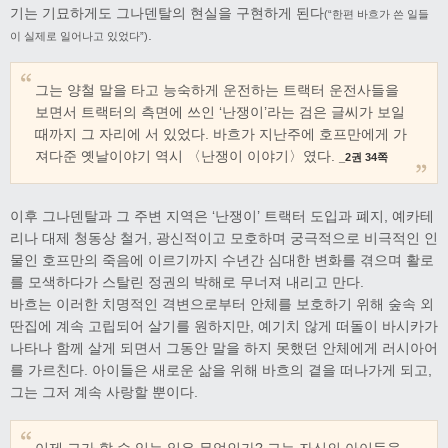
기는 기묘하게도 그나덴탈의 현실을 구현하게 된다
(“한편 바흐가 쓴 일들
.
이 실제로 일어나고 있었다”)
그는 양철 말을 타고 능숙하게 운전하는 트랙터 운전사들을
보면서 트랙터의 측면에 쓰인 ‘난쟁이’라는 검은 글씨가 보일
때까지 그 자리에 서 있었다. 바흐가 지난주에 호프만에게 가
져다준 옛날이야기 역시 〈난쟁이 이야기〉였다.
_2권 34쪽
이후 그나덴탈과 그 주변 지역은 ‘난쟁이’ 트랙터 도입과 폐지, 예카테
리나 대제 청동상 철거, 광신적이고 모호하며 궁극적으로 비극적인 인
물인 호프만의 죽음에 이르기까지 수년간 심대한 변화를 겪으며 활로
를 모색하다가 스탈린 정권의 박해로 무너져 내리고 만다.
바흐는 이러한 치명적인 격변으로부터 안체를 보호하기 위해 숲속 외
딴집에 계속 고립되어 살기를 원하지만, 예기치 않게 떠돌이 바시카가
나타나 함께 살게 되면서 그동안 말을 하지 못했던 안체에게 러시아어
를 가르친다. 아이들은 새로운 삶을 위해 바흐의 곁을 떠나가게 되고,
그는 그저 계속 사랑할 뿐이다.