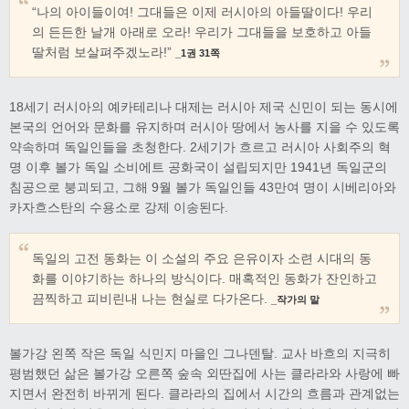
“나의 아이들이여! 그대들은 이제 러시아의 아들딸이다! 우리
의 든든한 날개 아래로 오라! 우리가 그대들을 보호하고 아들
딸처럼 보살펴주겠노라!”
_1권 31쪽
18세기 러시아의 예카테리나 대제는 러시아 제국 신민이 되는 동시에
본국의 언어와 문화를 유지하며 러시아 땅에서 농사를 지을 수 있도록
약속하며 독일인들을 초청한다. 2세기가 흐르고 러시아 사회주의 혁
명 이후 볼가 독일 소비에트 공화국이 설립되지만 1941년 독일군의
침공으로 붕괴되고, 그해 9월 볼가 독일인들 43만여 명이 시베리아와
카자흐스탄의 수용소로 강제 이송된다.
독일의 고전 동화는 이 소설의 주요 은유이자 소련 시대의 동
화를 이야기하는 하나의 방식이다. 매혹적인 동화가 잔인하고
끔찍하고 피비린내 나는 현실로 다가온다.
_작가의 말
볼가강 왼쪽 작은 독일 식민지 마을인 그나덴탈. 교사 바흐의 지극히
평범했던 삶은 볼가강 오른쪽 숲속 외딴집에 사는 클라라와 사랑에 빠
지면서 완전히 바뀌게 된다. 클라라의 집에서 시간의 흐름과 관계없는