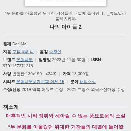
“두 문화를 아울렀던 위대한 거장들의 대열에 들어왔다.” _류드밀라
울리츠카야
나의 아이들 2
원제
Deti Moi
지음
구젤 야히나
|
옮김
승주연
브랜드
은행나무
|
발행일
2023년 11월 30일
|
ISBN
9791167371218
사양
변형판 130x190 · 424쪽
|
가격
18,000원
시리즈
은행나무세계문학 에세 15
|
분야
해외소설
수상/선정
2019 빅북 어워드 수상 · 2021 프랑스 외국소설대상 수상
책소개
매혹적인 시적 정취와 헤아릴 수 없는 풍요로움의 소설
“두 문화를 아울렀던 위대한 거장들의 대열에 들어왔