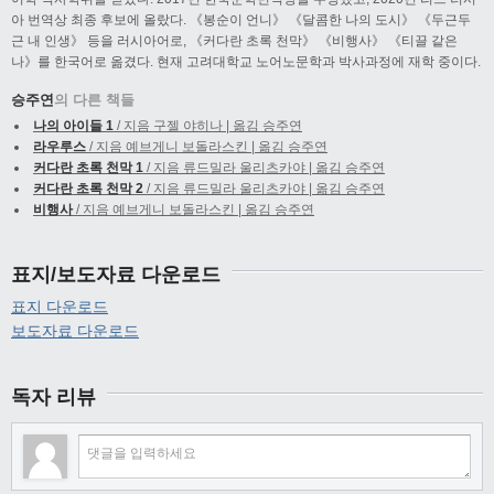
아 번역상 최종 후보에 올랐다. 《봉순이 언니》 《달콤한 나의 도시》 《두근두
근 내 인생》 등을 러시아어로, 《커다란 초록 천막》 《비행사》 《티끌 같은
나》를 한국어로 옮겼다. 현재 고려대학교 노어노문학과 박사과정에 재학 중이다.
승주연
의 다른 책들
나의 아이들 1
/ 지음 구젤 야히나 | 옮김 승주연
라우루스
/ 지음 예브게니 보돌라스킨 | 옮김 승주연
커다란 초록 천막 1
/ 지음 류드밀라 울리츠카야 | 옮김 승주연
커다란 초록 천막 2
/ 지음 류드밀라 울리츠카야 | 옮김 승주연
비행사
/ 지음 예브게니 보돌라스킨 | 옮김 승주연
표지/보도자료 다운로드
표지 다운로드
보도자료 다운로드
독자 리뷰