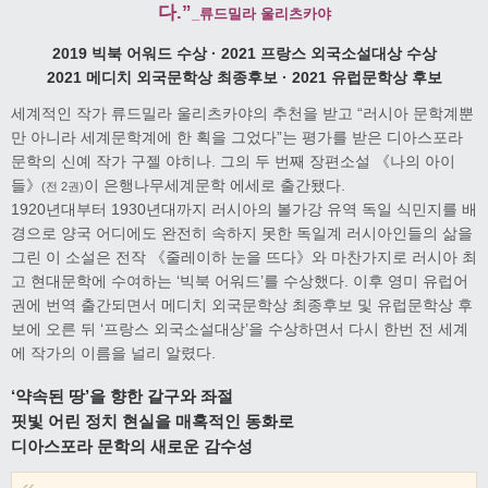
다.”
_류드밀라 울리츠카야
2019 빅북 어워드 수상 · 2021 프랑스 외국소설대상 수상
2021 메디치 외국문학상 최종후보 · 2021 유럽문학상 후보
세계적인 작가 류드밀라 울리츠카야의 추천을 받고 “러시아 문학계뿐
만 아니라 세계문학계에 한 획을 그었다”는 평가를 받은 디아스포라
문학의 신예 작가 구젤 야히나. 그의 두 번째 장편소설 《나의 아이
들》
이 은행나무세계문학 에세로 출간됐다.
(전 2권)
1920년대부터 1930년대까지 러시아의 볼가강 유역 독일 식민지를 배
경으로 양국 어디에도 완전히 속하지 못한 독일계 러시아인들의 삶을
그린 이 소설은 전작 《줄레이하 눈을 뜨다》와 마찬가지로 러시아 최
고 현대문학에 수여하는 ‘빅북 어워드’를 수상했다. 이후 영미 유럽어
권에 번역 출간되면서 메디치 외국문학상 최종후보 및 유럽문학상 후
보에 오른 뒤 ‘프랑스 외국소설대상’을 수상하면서 다시 한번 전 세계
에 작가의 이름을 널리 알렸다.
‘약속된 땅’을 향한 갈구와 좌절
핏빛 어린 정치 현실을 매혹적인 동화로
디아스포라 문학의 새로운 감수성