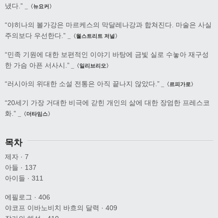
냈다.”
_〈뉴요커〉
“야히나의 볼가강은 마르케스의 막달레나강과 합쳐진다. 마술은 사실
주의보다 우선한다.”
_〈월스트리트 저널〉
“민족 기원에 대한 보편적인 이야기 바탕에 금빛 실로 수놓아 재구성
한 가슴 아픈 서사시.”
_〈일리브리오〉
“러시아의 위대한 소설 전통은 아직 끝나지 않았다.”
_〈르피가로〉
“20세기 가장 거대한 비극에 갇힌 개인의 삶에 대한 장엄한 프레스코
화.”
_〈더타임스〉
목차
제자 · 7
아들 · 137
아이들 · 311
에필로그 · 406
야코프 이바노비치 바흐의 달력 · 409