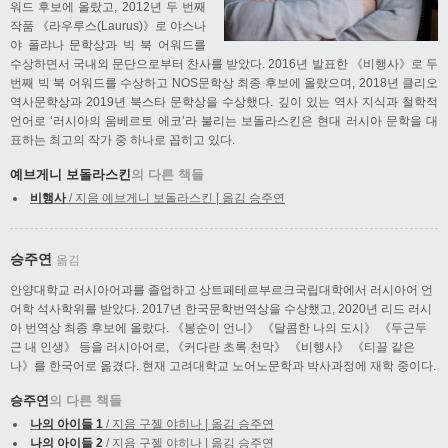
워드 후보에 올랐고, 2012년 두 번째
작품 《라우루스(Laurus)》로 야스나
야 폴랴나 문학상과 빅 북 어워드를
수상하면서 국내외 문단으로부터 찬사를 받았다. 2016년 발표한 《비행사》로 두
번째 빅 북 어워드를 수상하고 NOS문학상 최종 후보에 올랐으며, 2018년 클리오
역사문학상과 2019년 북스타 문학상을 수상했다. 깊이 있는 역사 지식과 철학적
언어로 ‘러시아의 움베르토 에코’라 불리는 보돌라스킨은 현대 러시아 문학을 대
표하는 최고의 작가 중 하나로 꼽히고 있다.
예브게니 보돌라스킨
의 다른 책들
비행사
/ 지음 예브게니 보돌라스킨 | 옮김 승주연
승주연
옮김
안양대학교 러시아어과를 졸업하고 상트페테르부르크국립대학에서 러시아어 언
어학 석사학위를 받았다. 2017년 한국문학번역상을 수상했고, 2020년 리드 러시
아 번역상 최종 후보에 올랐다. 《봉순이 언니》 《달콤한 나의 도시》 《두근두
근 내 인생》 등을 러시아어로, 《커다란 초록 천막》 《비행사》 《티끌 같은
나》를 한국어로 옮겼다. 현재 고려대학교 노어노문학과 박사과정에 재학 중이다.
승주연
의 다른 책들
나의 아이들 1
/ 지음 구젤 야히나 | 옮김 승주연
나의 아이들 2
/ 지음 구젤 야히나 | 옮김 승주연