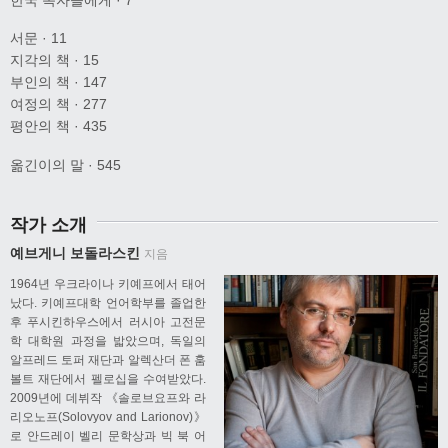
서문 · 11
지각의 책 · 15
부인의 책 · 147
여정의 책 · 277
평안의 책 · 435
옮긴이의 말 · 545
작가 소개
예브게니 보돌라스킨
지음
1964년 우크라이나 키예프에서 태어
났다. 키예프대학 언어학부를 졸업한
후 푸시킨하우스에서 러시아 고전문
학 대학원 과정을 밟았으며, 독일의
알프레드 토퍼 재단과 알렉산더 폰 훔
볼트 재단에서 펠로십을 수여받았다.
2009년에 데뷔작 《솔로브요프와 라
리오노프(Solovyov and Larionov)》
로 안드레이 벨리 문학상과 빅 북 어