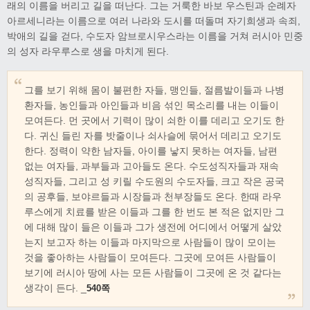
래의 이름을 버리고 길을 떠난다. 그는 거룩한 바보 우스틴과 순례자
아르세니라는 이름으로 여러 나라와 도시를 떠돌며 자기희생과 속죄,
박애의 길을 걷다, 수도자 암브로시우스라는 이름을 거쳐 러시아 민중
의 성자 라우루스로 생을 마치게 된다.
그를 보기 위해 몸이 불편한 자들, 맹인들, 절름발이들과 나병
환자들, 농인들과 아인들과 비음 섞인 목소리를 내는 이들이
모여든다. 먼 곳에서 기력이 많이 쇠한 이를 데리고 오기도 한
다. 귀신 들린 자를 밧줄이나 쇠사슬에 묶어서 데리고 오기도
한다. 정력이 약한 남자들, 아이를 낳지 못하는 여자들, 남편
없는 여자들, 과부들과 고아들도 온다. 수도성직자들과 재속
성직자들, 그리고 성 키릴 수도원의 수도자들, 크고 작은 공국
의 공후들, 보야르들과 시장들과 천부장들도 온다. 한때 라우
루스에게 치료를 받은 이들과 그를 한 번도 본 적은 없지만 그
에 대해 많이 들은 이들과 그가 생전에 어디에서 어떻게 살았
는지 보고자 하는 이들과 마지막으로 사람들이 많이 모이는
것을 좋아하는 사람들이 모여든다. 그곳에 모여든 사람들이
보기에 러시아 땅에 사는 모든 사람들이 그곳에 온 것 같다는
생각이 든다. _
540쪽