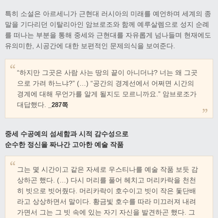
특히 소설은 아르세니가 근현대 러시아의 미래를 예언하며 세계의 종
말을 기다리던 이탈리아인 암브로조와 함께 예루살렘으로 성지 순례
를 떠나는 부분을 통해 중세와 근현대를 자유롭게 넘나들며 현재에도
유의미한, 시공간에 대한 보편적인 문제의식을 보여준다.
“하지만 그곳은 사람 사는 땅의 끝이 아니더냐? 너는 왜 그곳
으로 가려 하느냐?” (…) “공간의 경계선에서 어쩌면 시간의
경계에 대해 무언가를 알게 될지도 모르니까요.” 암브로조가
대답했다.
_287쪽
중세 수공예의 섬세함과 시적 감수성으로
순수한 정신을 짜나간 고아한 예술 작품
그는 몇 시간이고 같은 자세로 우스티나를 예술 작품 보듯 감
상하곤 했다. (…) 다시 머리를 풀어 헤치고 머리카락을 천천
히 빗으로 빗어줬다. 머리카락이 호수이고 빗이 작은 돛단배
라고 상상하면서 말이다. 황금빛 호수를 따라 미끄러져 내려
가면서 그는 그 빗 속에 있는 자기 자신을 발견하곤 했다. 그