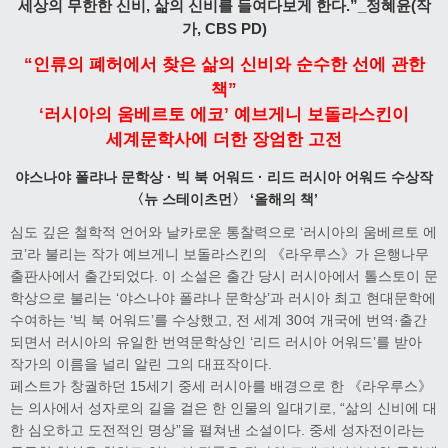
세상의 무한한 신비, 삶의 신비를 들여다보게 한다.”_정혜윤(작
가, CBS PD)
“인류의 폐허에서 찾은 삶의 신비와 순수한 선에 관한
책”
‘러시아의 움베르토 에코’ 예브게니 보돌라스킨이
세계문학사에 더한 장엄한 고전
야스나야 폴랴나 문학상 · 빅 북 어워드 · 리드 러시아 어워드 수상작
〈뉴 스테이츠먼〉 ‘올해의 책’
심도 깊은 철학적 언어와 날카로운 통찰력으로 ‘러시아의 움베르토 에
코’라 불리는 작가 예브게니 보돌라스킨의 《라우루스》가 은행나무
출판사에서 출간되었다. 이 소설은 출간 당시 러시아에서 톨스토이 문
학상으로 불리는 ‘야스나야 폴랴나 문학상’과 러시아 최고 현대문학에
수여하는 ‘빅 북 어워드’를 수상했고, 전 세계 30여 개국에 번역·출간
되면서 러시아의 유일한 번역문학상인 ‘리드 러시아 어워드’를 받아
작가의 이름을 널리 알린 그의 대표작이다.
페스트가 창궐하던 15세기 중세 러시아를 배경으로 한 《라우루스》
는 의사에서 성자로의 길을 걸은 한 인물의 일대기로, “삶의 신비에 대
한 심오하고 도전적인 명상”을 펼쳐낸 소설이다. 중세 성자전이라는