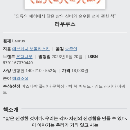
“인류의 폐허에서 찾은 삶의 신비와 순수한 선에 관한 책”
라우루스
원제
Laurus
지음
예브게니 보돌라스킨
|
옮김
승주연
브랜드
은행나무
|
발행일
2023년 9월 20일
|
ISBN
9791167370440
사양
변형판 140x210 · 552쪽
|
가격
18,000원
분야
해외소설
수상/선정
야스나야 폴랴나 문학상 · 빅 북 어워드 · 리드 러시아 어워
드
책소개
“삶은 신성한 것이다. 우리는 각자 자신의 신성함을 만들 수 있다.
이 이야기는 우리가 거의 잊고 사는