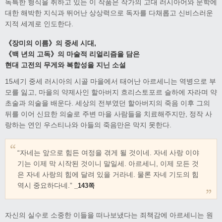
독특한 형식을 취하고 있는 이 작품은 작가의 고대 러시아어와 문학에
대한 해박한 지식과 뛰어난 상상력으로 독자를 다채롭고 신비스러운
지적 세계로 인도한다.
《장미의 이름》의 중세 시대,
《백 년의 고독》의 마술적 리얼리즘을 담은
현대 고전의 무게와 복합성을 지닌 소설
15세기 중세 러시아의 시골 마을에서 태어난 아르세니는 역병으로 부
모를 잃고, 마을의 약제사인 할아버지 흐리스토포르 슬하에 자라며 약
초술과 의술을 배운다. 세상의 전부였던 할아버지의 죽음 이후 그의
뒤를 이어 신묘한 의술로 주변 마을 사람들을 치료해주지만, 정작 사
랑하는 연인 우스티나와 아들의 죽음만은 막지 못한다.
“자네는 앞으로 힘든 여정을 겪게 될 것이네. 자네 사랑 이야
기는 이제 막 시작된 것이니 말일세. 아르세니, 이제 모든 것
은 자네 사랑의 힘에 달려 있을 거라네. 물론 자네 기도의 힘
역시 중요하다네.”
_143쪽
자신의 실수로 소중한 이들을 떠나보냈다는 죄책감에 아르세니는 원