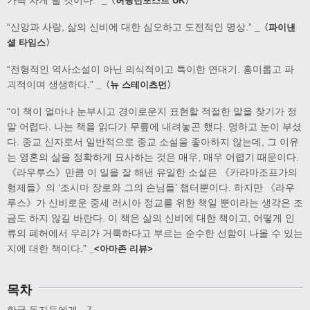
가득 차게 될 것이다.”
_〈허핑턴포스트 UK〉
“신앙과 사랑, 삶의 신비에 대한 심오하고 도전적인 명상.”
_〈파이낸
셜 타임스〉
“전형적인 역사소설이 아닌 의식적이고 특이한 연대기. 흥미롭고 파
괴적이며 생생하다.”
_〈뉴 스테이츠먼〉
“이 책이 얼마나 눈부시고 경이로운지 표현할 적절한 말을 찾기가 정
말 어렵다. 나는 책을 읽다가 무릎에 내려놓곤 했다. 멍하고 눈이 부셨
다. 종교 신자로서 일반적으로 종교 소설을 좋아하지 않는데, 그 이유
는 영혼의 삶을 정확하게 묘사하는 것은 매우, 매우 어렵기 때문이다.
《라우루스》만큼 이 일을 잘 해낸 유일한 소설은 《카라마조프가의
형제들》의 ‘조시마 장로와 그의 손님들’ 챕터뿐이다. 하지만 《라우
루스》가 신비로운 중세 러시아 정교를 위한 책일 뿐이라는 생각은 조
금도 하지 않길 바란다. 이 책은 삶의 신비에 대한 책이고, 어떻게 인
류의 폐허에서 우리가 거룩하다고 부르는 순수한 선함이 나올 수 있는
지에 대한 책이다.”
_<아마존 리뷰>
목차
한국 독자들에게 · 7