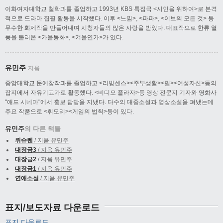
이화여자대학교 철학과를 졸업하고 1993년 KBS 특집극 <시인을 위하여>로 본격
적으로 드라마 집필 활동을 시작했다. 이후 <느낌>, <파파>, <이브의 모든 것> 등
무수한 화제작을 만들어내며 시청자들의 많은 사랑을 받았다. 대표작으로 한류 열
풍을 불러온 <가을동화>, <겨울연가>가 있다.
유민주
지음
중앙대학교 문예창작과를 졸업하고 <리빙센스><주부생활><필><여성자신>등의
잡지에서 자유기고가로 활동했다. <비디오 플라자>등 영상 전문지 기자와 영화사
"애드 시네마"에서 홍보 담당을 지냈다. 다수의 대중소설과 영상소설을 펴냈는데
주요 작품으로 <휘모리><게임의 법칙>등이 있다.
유민주
의 다른 책들
뤼슈렌
/ 지음 유민주
대장금3
/ 지음 유민주
대장금2
/ 지음 유민주
대장금1
/ 지음 유민주
연애소설
/ 지음 유민주
표지/보도자료 다운로드
표지 다운로드