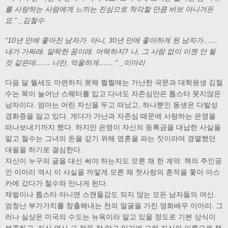
를 사랑하는 사람에게 느끼는 진심으로 착각할 만큼 바보 아니거든
요.” _김철수
“10년 만에 좋아진 남자가. 아니, 30년 만에 좋아하게 된 남자가……
내가 가짜래. 얄팍한 꿈이래. 어떡하지? 나, 그 사람 없이 이젠 안 될
것 같은데…… 나만, 억울하게…….” _이마리
다음 달 월세도 마련하지 못해 쩔쩔매는 가난한 국문과 대학원생 김철
수는 목이 늘어난 스웨터를 입고 다녀도 자존심만은 톱스타 못지않은
남자이다. 엄마는 어린 자신을 두고 떠났고, 하나뿐인 동생은 다발성
경화증을 앓고 있다. 게다가 가난과 자존심 때문에 사랑하는 은영을
떠나보내기까지 했다. 하지만 은영이 자신의 등록금을 대납한 사실을
알고 철수는 그녀의 돈을 갚기 위해 영혼을 파는 짓이라며 경멸했던
대필을 하기로 결심한다.
자신이 누구의 글을 대신 써야 하는지도 모른 채 한 계약. 책의 주인공
인 이마리 역시 이 사실을 까맣게 모른 채 첫사랑의 흔적을 쫓아 아스
카에 갔다가 철수와 만나게 된다.
재벌이나 톱스타 아니면 스캔들감도 되지 않는 모든 남자들의 여신.
엄청난 부가가치를 창출해내는 천의 얼굴을 가진 영화배우 이마리. 그
러나 실상은 미국의 수도는 뉴욕이라 알고 있을 정도로 기본 상식이