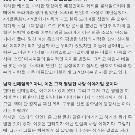
화려한 캐스팅, 수려한 영상미로 매장면마다 화제를 불러일으키며 웰
메이드 드라마라 평가 받았던 <스타의 연인>이 소설로 재탄생했다.
<가을동화>, <겨울연가> 등의 대표 한류 드라마를 집필해 온 오수연
작가와 소설 《대장금》으로 유려한 문체를 뽐냈던 유민주 작가의 결
합은 완벽한 조화를 이루어 명품 드라마에 이은 명품 소설의 탄생을
기대케 했다. 일견 여성 톱스타와 평범한 남성의 사랑은 ‘남자 신데렐
라’ 이야기가 되지 않을까 하는 우려가 있었지만, 이들이 풀어내는 사
랑은 그 어떤 이야기보다 사랑스럽고 애절하게 보는 이들의 마음을 적
시며 ‘스연’ 마니아들의 절대적인 지지를 받았다. 그리고 마침내 베일
을 벗은 소설 《스타의 연인》은 감성적이고 섬세한 필치로 마리와 철
수의 사랑을 더욱 아름답고 따뜻하게 그려냈다는 찬사를 받고 있다.
남자 신데렐라? 아니, 이건 그저 평범한 사랑 이야기일 뿐이다.
현대판 신데렐라는 어디에나 있어 왔다. 그리고 그저 그런 평범한 여
성이 백마 탄 왕자님을 만난다는 이야기는 이제 식상하기까지 하다.
그럼, 백마 탄 왕자님 대신 유리 구두를 신은 공주님이 등장하는 이야
기는 어떨까?
하지만 《스타의 연인》은 그런 동화 같은 이야기라고 하기엔 뭔가 특
별한 것이 있다. 이것은 판타지가 아닌 현실의 사랑 이야기다. 그렇기
에 ‘그래서 그들은 행복하게 잘 살았습니다’라는 싱거운 결말일 거라