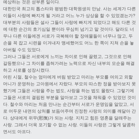
예상하는 것은 섣부른 일이다.
대한민국 최고의 톱스타와 평범한 대학원생의 만남. 사는 세계가 다른
이들이 사랑에 빠지게 될 거라고 어느 누가 상상을 할 수 있었겠는가?
대부분의 사람들은 설사 그들이 사랑에 빠지게 되었다고 해도 다른 것
에 대한 순간의 호기심일 뿐이라 무심히 넘기고 말 것이다. 달라도 너
무나 다른 이들에겐 서로가 극복해야 할 장애물들이 너무나 많고, 두
손을 꼭 잡고 시련을 이겨내자 맹세했어도 어느 한 쪽이 지쳐 손을 놓
아버릴 수도 있었다.
그러나 그들은 서로에게 느끼는 차이로 인해 끌렸고, 그것으로 인해
갈등했으나 그 차이를 좁혀가려는 노력으로 자신 내부의 모순을 해결
하고 서로를 성장시켰다.
어린 시절, 철수는 엄마에게 버림 받았고 마리는 부모를 여의고 외할
머니가 운영하는 고아원에서 자랐다. 부모의 따스한 정을 받아보지 못
했기에 그들은 사랑을 주는 법도, 사랑을 하는 법도 몰랐다. 그렇기에
그들은 서로의 결핍된 부분을 알아보고 그것을 채워줄 수 있었던 것이
다. 철수와 마리는 처음 만나는 순간부터 서로가 운명임을 알았고, 서
로 어두운 내면의 상처를 보듬어주며 진정한 사랑의 의미를 깨달아 간
다. 상대에게 위무(慰撫)가 되는 사랑. 지치고 힘든 영혼을 달래주는
사랑. 그래서 더욱 포기할 수 없는 사랑. 이들의 사랑은 그렇게 달콤하
면서도 아프다.