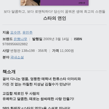
보다 달콤하고, 보다 로맨틱하다! 당신이 꿈꿔온 생애 최고의 스캔들
스타의 연인
지음
오수연
,
유민주
브랜드
은행나무
|
발행일
2009년 3월 14일
|
ISBN
9788956602882
사양
변형판 138x198 · 356쪽
|
가격
11,000원
분야
국내소설
책소개
걸어 다니는 명품, 엉뚱한 매력녀 한류스타 이마리와
가진 것 없는 까칠한 지성남 김철수가 만났다!
교집합 제로인 두 사람의
유쾌하고 달콤한, 때로는 쌉싸래한 사랑 만들기!
SBS 화제작 <스타의 연인>을 소설로 만난다!