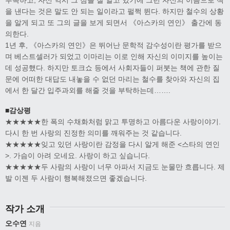
부족하고, 자신 역시 그 점을 잘 알고 있기에 그런 자신의 이름으로 책
을 낸다는 것은 말도 안 되는 일이라고 펄쩍 뛴다. 하지만 철수의 상황
을 알게 되고 또 그의 글을 보게 되면서 《아스카의 연인》 출간에 동
의한다.
1년 후, 《아스카의 연인》은 뛰어난 문학적 감수성이란 평가를 받으
며 베스트셀러가 되었고 이마리는 이로 인해 자신의 이미지를 높이는
데 성공했다. 하지만 토크쇼 등에서 사회자들이 퍼붓는 책에 관한 질
문에 어떠한 대답도 내놓을 수 없던 마리는 철수를 찾아와 자신의 집
에서 한 달간 입주과외를 해줄 것을 부탁하는데…….
■감상평
★★★★★한 폭의 수채화처럼 맑고 투명하고 아름다운 사랑이야기.
다시 한 번 사랑의 진정한 의미를 깨워주는 것 같습니다.
★★★★★잊고 있던 사랑이란 감정을 다시 알게 해준 <스타의 연인
>. 가슴이 아려 오네요. 사랑이 하고 싶습니다.
★★★★★두 사람의 사랑이 너무 아파서 지금도 눈물만 흐릅니다. 제
발 이젠 두 사람이 행복해졌으면 좋겠습니다.
작가 소개
오수연
지음