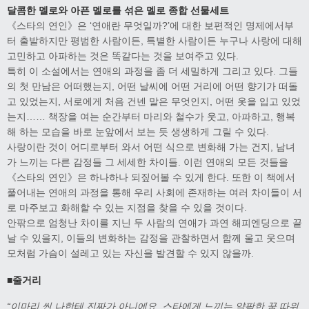
달콤한 멜로와 아픈 멜로를 섞은 멜로 종합 선물세트
《스타의 연인》은 ‘연애란 무엇일까?’에 대한 보편적인 명제에서부
터 출발하지만 평범한 사람이든, 특별한 사람이든 누구나 사랑에 대해
고민하고 아파하는 것은 똑같다는 것을 보여주고 있다.
특히 이 소설에서는 연애의 과정을 좀 더 세밀하게 그리고 있다. 그들
의 첫 만남은 어떠했는지, 어떤 날씨에 어떤 거리에 어떤 향기가 떠돌
고 있었는지, 서로에게 처음 건넨 말은 무엇인지, 어떤 옷을 입고 있었
는지…… 책장을 여는 순간부터 마리와 철수가 웃고, 아파하고, 행복
해 하는 모습을 바로 눈앞에서 보는 듯 생생하게 그릴 수 있다.
사랑이란 것이 어디로부터 와서 어떤 식으로 변화해 가는 건지, 남녀
가 느끼는 다른 감정들 그 세세한 차이들. 이런 연애의 모든 것들을
《스타의 연인》은 하나하나 되짚어볼 수 있게 한다. 또한 이 책에서
풀어내는 연애의 과정을 통해 우리 사회에 존재하는 여러 차이들이 서
로 마주보고 화해할 수 있는 지점을 찾을 수 있을 것이다.
안팎으로 엄청난 차이를 지닌 두 사람의 연애가 과연 해피엔딩으로 끝
날 수 있을지, 이들의 변화하는 감정을 관찰하면서 함께 울고 웃으며
모처럼 가슴이 설레고 있는 자신을 발견할 수 있지 않을까.
■줄거리
“이마리 씬 나한테 진짜가 아니에요. 스타에게 느끼는 얄팍한 꿈 따위