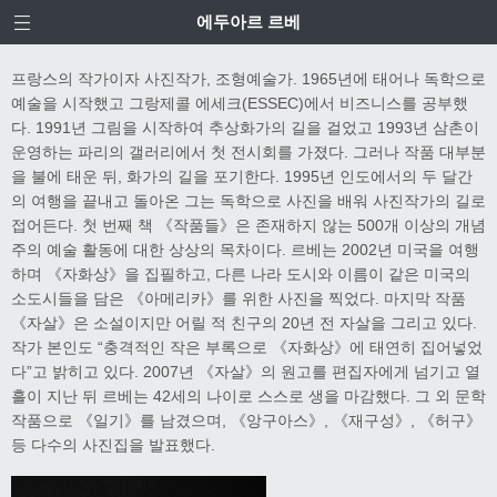
에두아르 르베
프랑스의 작가이자 사진작가, 조형예술가. 1965년에 태어나 독학으로
예술을 시작했고 그랑제콜 에세크(ESSEC)에서 비즈니스를 공부했
다. 1991년 그림을 시작하여 추상화가의 길을 걸었고 1993년 삼촌이
운영하는 파리의 갤러리에서 첫 전시회를 가졌다. 그러나 작품 대부분
을 불에 태운 뒤, 화가의 길을 포기한다. 1995년 인도에서의 두 달간
의 여행을 끝내고 돌아온 그는 독학으로 사진을 배워 사진작가의 길로
접어든다. 첫 번째 책 《작품들》은 존재하지 않는 500개 이상의 개념
주의 예술 활동에 대한 상상의 목차이다. 르베는 2002년 미국을 여행
하며 《자화상》을 집필하고, 다른 나라 도시와 이름이 같은 미국의
소도시들을 담은 《아메리카》를 위한 사진을 찍었다. 마지막 작품
《자살》은 소설이지만 어릴 적 친구의 20년 전 자살을 그리고 있다.
작가 본인도 “충격적인 작은 부록으로 《자화상》에 태연히 집어넣었
다”고 밝히고 있다. 2007년 《자살》의 원고를 편집자에게 넘기고 열
흘이 지난 뒤 르베는 42세의 나이로 스스로 생을 마감했다. 그 외 문학
작품으로 《일기》를 남겼으며, 《앙구아스》, 《재구성》, 《허구》
등 다수의 사진집을 발표했다.