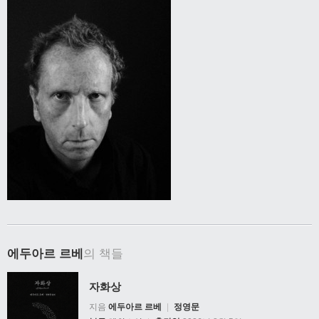
에두아르 르베
의 책들
자화상
지음
에두아르 르베
|
정영문