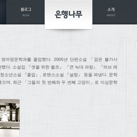
 영어영문학과를 졸업했다. 2005년 단편소설 「검은 불가사
했다. 소설집 『셋을 위한 왈츠』 『큰 늑대 파랑』 『러브 레
 청소년소설 『졸업』, 로맨스소설 『설랑』 등을 펴냈다. 문학
으며, 최근 「그들의 첫 번째와 두 번째 고양이」로 이상문학