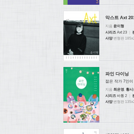
악스트 Axt 201
지음
윤이형
시리즈
Axt 23
|
사양
변형판 185x2
파인 다이닝
젊은 작가 7인이
지음
최은영
,
황시
시리즈
바통 2
|
사양
변형판 135x2