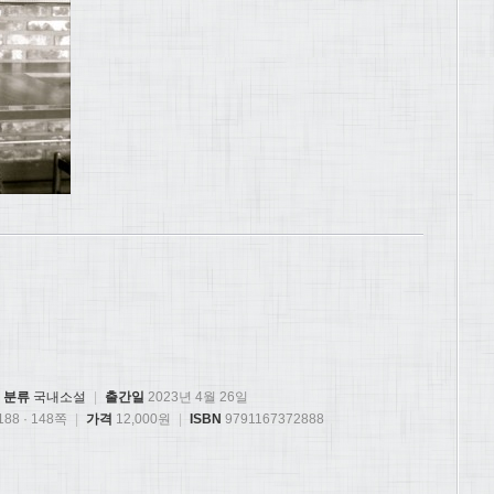
분류
국내소설
|
출간일
2023년 4월 26일
88 · 148쪽
|
가격
12,000원
|
ISBN
9791167372888