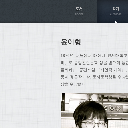
Axt
윤이형
1976년 서울에서 태어나 연세대학교
리」로 중앙신인문학 상을 받으며 등단
플리카』, 중편소설 『개인적 기억』,
동네 젊은작가상, 문지문학상을 수상했
상을 수상했다.