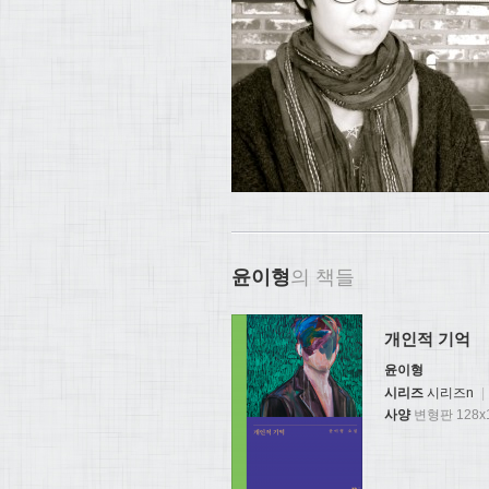
윤이형
의 책들
개인적 기억
윤이형
시리즈
시리즈n
|
사양
변형판 128x1