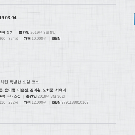
9.03-04
분류
잡지
|
출간일
2019년 3월 8일
60 · 324쪽
|
가격
10,000원
|
ISBN
 차린 특별한 소설 코스
운
,
윤이형
,
이은선
,
김이환
,
노희준
,
서유미
분류
국내소설
|
출간일
2018년 3월 30일
10 · 232쪽
|
가격
12,000원
|
ISBN
9791188810109