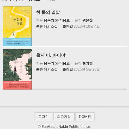
한 톨의 밀알
지음
응구기 와 티옹오
|
옮김
왕은철
분류
해외소설
|
출간일
2016년 10월 4일
울지 마, 아이야
지음
응구기 와 티옹오
|
옮김
황가한
분류
해외소설
|
출간일
2016년 5월 23일
로그인
회원가입
PC버전
© EunHaengNaMu Publishing co.