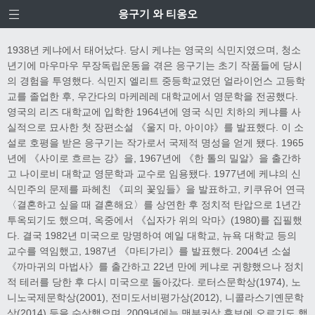
응구기 와 티옹오
1938년 케냐에서 태어났다. 당시 케냐는 영국의 식민지였으며, 청소
년기에 마우마우 무장독립운동을 겪은 응구기는 초기 작품들에 당시
의 경험을 투영했다. 식민지 엘리트 중등학교였던 얼라이언스 고등학
교를 졸업한 후, 우간다의 마케레레 대학교에서 영문학을 전공했다.
영국의 리즈 대학교에 입학한 1964년에 영국 식민 치하의 케냐를 사
실적으로 묘사한 첫 장편소설 《울지 마, 아이야》를 발표했다. 이 소
설로 호평을 받은 응구기는 작가로서 국제적 명성을 얻게 됐다. 1965
년에 《사이로 흐르는 강》을, 1967년에 《한 톨의 밀알》을 출간하
고 나이로비 대학교 영문학과 교수로 임용됐다. 1977년에 케냐의 신
식민주의 문제를 파헤친 《피의 꽃잎들》을 발표하고, 키쿠유어 연극
〈결혼하고 싶을 때 결혼해요〉를 상연한 후 정치적 탄압으로 1년간
투옥되기도 했으며, 옥중에서 《십자가 위의 악마》(1980)를 집필했
다. 결국 1982년 미국으로 망명하여 예일 대학교, 뉴욕 대학교 등의
교수를 역임했고, 1987년 《마티가리》를 발표했다. 2004년 소설
《까마귀의 마법사》를 출간하고 22년 만에 케냐로 귀향했으나 정치
적 테러를 당한 후 다시 미국으로 돌아갔다. 로터스문학상(1974), 노
니노국제문학상(2001), 전미도서비평가상(2012), 니콜라스기옌문학
상(2014) 등을 수상했으며, 2009년에는 맨부커상 후보에 오르기도 했