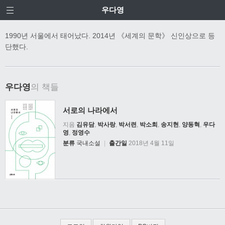
우다영
1990년 서울에서 태어났다. 2014년 《세계의 문학》 신인상으로 등
단했다.
우다영
의 책들
서로의 나라에서
지음
김유담
,
박사랑
,
박서련
,
박소희
,
송지현
,
양동혁
,
우다
영
,
정영수
분류
국내소설
|
출간일
2018년 4월 11일