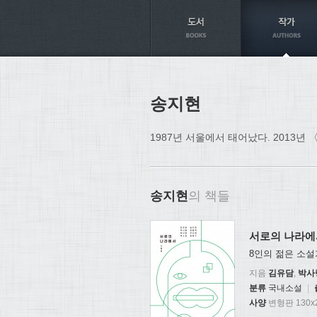
Axt
송지현
1987년 서울에서 태어났다. 2013
송지현
의 책들
서로의 나라에
8인의 젊은 소설
지음
김유담
,
박사
분류
국내소설
|
사양
변형판 130x2