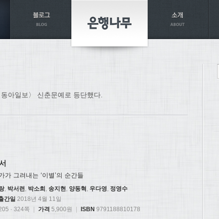
년 〈동아일보〉 신춘문예로 등단했다.
서
가가 그려내는 ‘이별’의 순간들
랑
,
박서련
,
박소희
,
송지현
,
양동혁
,
우다영
,
정영수
출간일
2018년 4월 11일
05 · 324쪽
|
가격
5,900원
|
ISBN
9791188810178