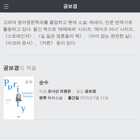
공보경
고려대 영어영문학과를 졸업하고 현재 소설, 에세이, 인문 번역가로
활동하고 있다. 옮긴 책으로 ‘테메레르’ 시리즈, ‘메이즈 러너’ 시리즈,
《스트레인저》, 《길 잃은 영혼들의 책》, 《아이 없는 완전한 삶》,
《아크라 문서》, 《커튼》 등이 있다.
공보경
의 책들
순수
지음
조너선 프랜즌
|
옮김
공보경
분류
해외소설
|
출간일
2018년 5월 11일