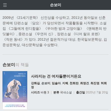
손보미
2009년 《21세기문학》 신인상을 수상하고, 2011년 동아일보 신춘
문예에 단편소설 〈담요〉가 당선되면서 작품활동을 시작했다. 소설
집 《그들에게 린디합을》 《우아한 밤과 고양이들》 《맨해튼의 반
딧불이》, 중편소설 《우연의 신》, 장편소설 《디어 랄프 로렌》
《작은 동네》가 있다. 2012년 젊은작가상 대상, 한국일보문학상, 김
준성문학상, 대산문학상을 수상했다.
손보미
의 책들
사라지는 건 여자들뿐이거든요
강화길
,
손보미
,
임솔아
,
지혜
,
천희란
,
최영건
,
최진영
,
허희
정
시리즈
바통 3
|
분류
국내소설
|
출간일
2020년 7월 20일