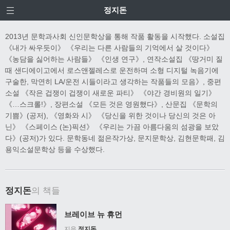
정지돈
2013년 문학과사회 신인문학상을 통해 작품 활동을 시작했다. 소설집
《내가 싸우듯이》 《우리는 다른 사람들의 기억에서 살 것이다》
《농담을 싫어하는 사람들》 《인생 연구》, 연작소설집 《땅거미 질
때 샌디에이고에서 로스앤젤레스로 운전하며 소형 디지털 녹음기에
구술한, 막연히 LA/운전 시들이라고 생각하는 작품들의 모음》, 중편
소설 《작은 겁쟁이 겁쟁이 새로운 파티》 《야간 경비원의 일기》
《…스크롤!》, 장편소설 《모든 것은 영원했다》, 산문집 《문학의
기쁨》(공저), 《영화와 시》 《당신을 위한 것이나 당신의 것은 아
닌》 《스페이스 (논)픽션》 《우리는 가끔 아름다움의 섬광을 보았
다》(공저)가 있다. 문학동네 젊은작가상, 문지문학상, 김현문학패, 김
용익소설문학상 등을 수상했다.
정지돈
의 책들
브레이브 뉴 휴먼
지음
정지돈