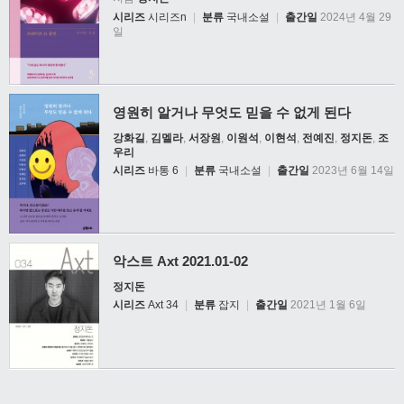
시리즈
시리즈n
|
분류
국내소설
|
출간일
2024년 4월 29
일
영원히 알거나 무엇도 믿을 수 없게 된다
강화길
,
김멜라
,
서장원
,
이원석
,
이현석
,
전예진
,
정지돈
,
조
우리
시리즈
바통 6
|
분류
국내소설
|
출간일
2023년 6월 14일
악스트 Axt 2021.01-02
정지돈
시리즈
Axt 34
|
분류
잡지
|
출간일
2021년 1월 6일