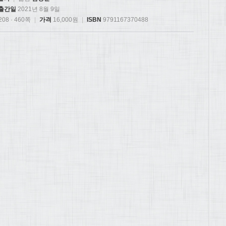
출간일
2021년 8월 9일
08 · 460쪽
|
가격
16,000원
|
ISBN
9791167370488