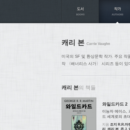
Axt
캐리 본
Carrie Vaughn
미국의 SF 및 환상문학 작가. 주요 작
작 〈배너리스 사가〉 시리즈 등이 있
캐리 본
의 책들
와일드카드 2
이능자 에이스,
드 세계로의 초
지음
조지 R.R.마
리
,
캐리 본
,
존 J.