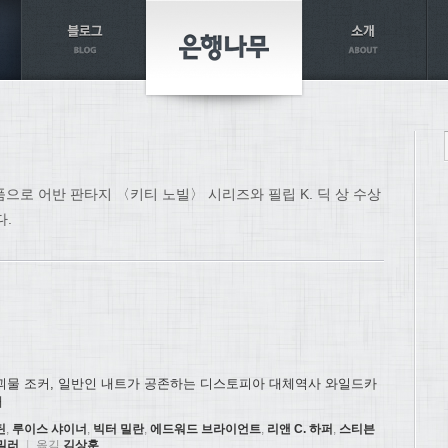
품으로 어반 판타지 〈키티 노빌〉 시리즈와 필립 K. 딕 상 수상
다.
 괴물 조커, 일반인 내트가 공존하는 디스토피아 대체역사 와일드카
대
틴
,
루이스 샤이너
,
빅터 밀란
,
에드워드 브라이언트
,
리앤 C. 하퍼
,
스티븐
 밀러
|
옮김
김상훈