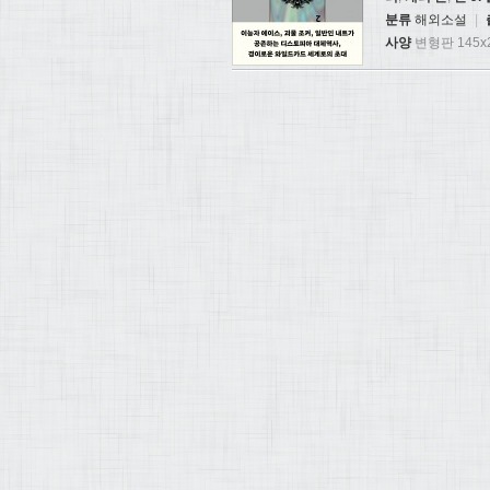
분류
해외소설
|
사양
변형판 145x2