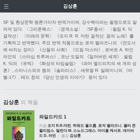
김상훈
SF
및 환상문학 평론가이자 번역가이며
,
강수백이라는 필명으로도 알
려져 있다
.
〈그리폰북스〉 〈경계소설〉 〈
SF
총서〉 〈필립
K.
딕
걸작선〉 〈미래의 문학〉 《조지
R. R.
마틴 걸작선
:
꿈의 노래》를
기획하고 번역했다
.
주요 번역 작품으로는 로저 젤라즈니의 《전도서
에 바치는 장미》 《신들의 사회》 《드림 마스터》
,
로버트
A.
하인
라인의 《스타십 트루퍼스》
,
코난 도일의 《잃어버린 세계》
,
필립
K.
딕의 《유빅》 《화성의 타임슬립》 《파머 엘드리치의 세 개의 성
흔》
,
스타니스와프 렘의 《솔라리스》
,
새뮤얼
R.
딜레이니의 《바
벨
-17
》
,
테드 창의 《당신 인생의 이야기》 등이 있다
.
김상훈
의 책들
와일드카드 1
지음
조지 R.R.마틴
,
하워드 월드롭
,
로저 젤라즈니
,
월터 존
윌리엄스
,
멀린다 M. 스노드그래스
,
마이클 캐서트
,
데이비
드 D. 러빈
|
옮김
김상훈