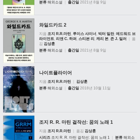
분류
해외소설
|
출간일
2021년 8월 9일
와일드카드 2
지음
조지 R.R.마틴
,
루이스 샤이너
,
빅터 밀란
,
에드워드 브
라이언트
,
리앤 C. 하퍼
,
스티븐 리
,
캐리 본
,
존 J. 밀러
|
옮
김
김상훈
분류
해외소설
|
출간일
2021년 8월 9일
나이트플라이어
지음
조지 R.R.마틴
|
김상훈
분류
해외소설
|
출간일
2018년 10월 11일
조지 R. R. 마틴 걸작선: 꿈의 노래 1
지음
조지 R.R.마틴
|
옮김
김상훈
시리즈
조지 R. R. 마틴 걸작선: 꿈의 노래 1
|
분류
해외소