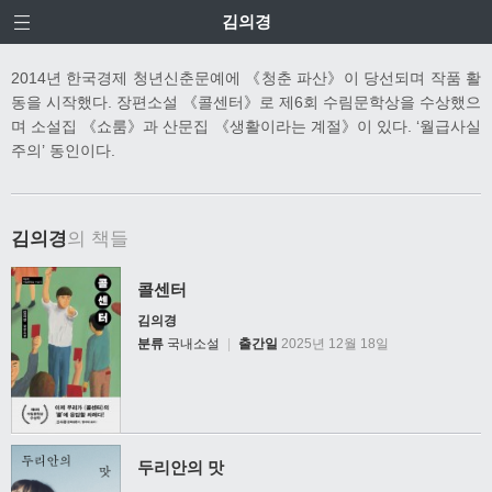
김의경
2014년 한국경제 청년신춘문예에 《청춘 파산》이 당선되며 작품 활
동을 시작했다. 장편소설 《콜센터》로 제6회 수림문학상을 수상했으
며 소설집 《쇼룸》과 산문집 《생활이라는 계절》이 있다. ‘월급사실
주의’ 동인이다.
김의경
의 책들
콜센터
김의경
분류
국내소설
|
출간일
2025년 12월 18일
두리안의 맛