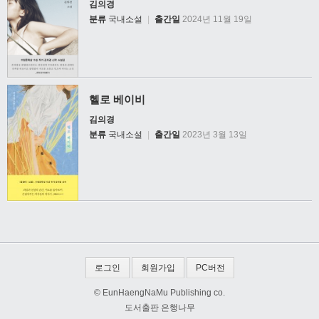
김의경
분류
국내소설
|
출간일
2024년 11월 19일
헬로 베이비
김의경
분류
국내소설
|
출간일
2023년 3월 13일
로그인
회원가입
PC버전
© EunHaengNaMu Publishing co.
도서출판 은행나무