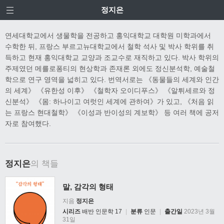
정지은
연세대학교에서 생물학을 전공하고 홍익대학교 대학원 미학과에서
수학한 뒤, 프랑스 부르고뉴대학교에서 철학 석사 및 박사 학위를 취
득하고 현재 홍익대학교 교양과 조교수로 재직하고 있다. 박사 학위의
주제였던 메를로퐁티의 현상학과 존재론 외에도 정신분석학, 예술철
학으로 연구 영역을 넓히고 있다. 번역서로는 《동물들의 세계와 인간
의 세계》 《유한성 이후》 《철학자 오이디푸스》 《알튀세르와 정
신분석》 《몸: 하나이고 여럿인 세계에 관하여》가 있고, 《처음 읽
는 프랑스 현대철학》 《이성과 반이성의 계보학》 등 여러 책에 공저
자로 참여했다.
정지은
의 책들
말, 감각의 형태
지음
정지은
시리즈
배반 인문학 17
|
분류
인문
|
출간일
2023년 3월
31일