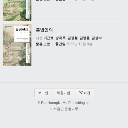
홍범연의
지음
이근호
,
송치욱
,
김정철
,
김방울
,
임성수
분류
인문
|
출간일
2023년 12월 8일
로그인
회원가입
PC버전
© EunHaengNaMu Publishing co.
도서출판 은행나무