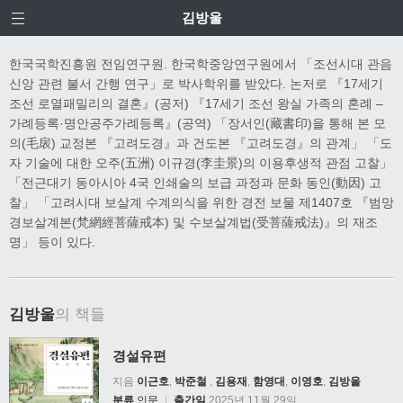
김방울
한국국학진흥원 전임연구원. 한국학중앙연구원에서 「조선시대 관음
신앙 관련 불서 간행 연구」로 박사학위를 받았다. 논저로 『17세기
조선 로열패밀리의 결혼』(공저) 『17세기 조선 왕실 가족의 혼례 –
가례등록·명안공주가례등록』(공역) 「장서인(藏書印)을 통해 본 모
의(毛扆) 교정본 『고려도경』과 건도본 『고려도경』의 관계」 「도
자 기술에 대한 오주(五洲) 이규경(李圭景)의 이용후생적 관점 고찰」
「전근대기 동아시아 4국 인쇄술의 보급 과정과 문화 동인(動因) 고
찰」 「고려시대 보살계 수계의식을 위한 경전 보물 제1407호 『범망
경보살계본(梵網經菩薩戒本) 및 수보살계법(受菩薩戒法)』의 재조
명」 등이 있다.
김방울
의 책들
경설유편
지음
이근호
,
박준철
,
김용재
,
함영대
,
이영호
,
김방울
분류
인문
|
출간일
2025년 11월 29일