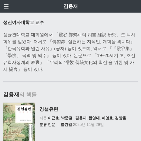
김용재
성신여자대학교 교수
성균관대학교 대학원에서 「霞谷 鄭齊斗의 四書 經說 硏究」로 박사
학위를 받았다. 저서로 『傳習錄, 실천하는 지식인, 개혁을 외치다』
『한국유학과 열린 사유』(공저) 등이 있으며, 역서로 『『霞谷集』
「學辨」 국역 및 역주』 등이 있다. 논문으로 「19~20세기 초, 조선
유학사상계의 表裏」 「우리의 ‘儒敎 傳統文化의 확산’을 위한 몇 가
지 提言」 등이 있다.
김용재
의 책들
경설유편
지음
이근호
,
박준철
,
김용재
,
함영대
,
이영호
,
김방울
분류
인문
|
출간일
2025년 11월 29일