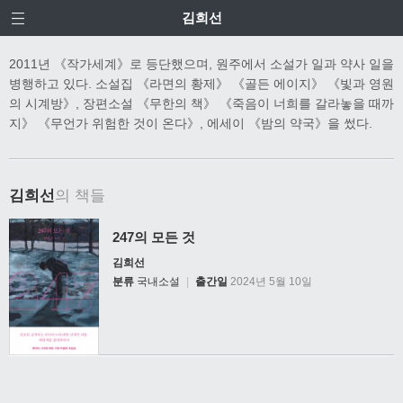
김희선
2011년 《작가세계》로 등단했으며, 원주에서 소설가 일과 약사 일을
병행하고 있다. 소설집 《라면의 황제》 《골든 에이지》 《빛과 영원
의 시계방》, 장편소설 《무한의 책》 《죽음이 너희를 갈라놓을 때까
지》 《무언가 위험한 것이 온다》, 에세이 《밤의 약국》을 썼다.
김희선
의 책들
247의 모든 것
김희선
분류
국내소설
|
출간일
2024년 5월 10일