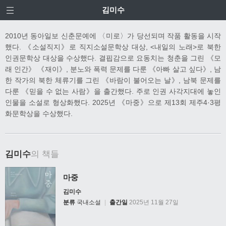
김미수
2010년 동아일보 신춘문예에 〈미로〉가 당선되며 작품 활동을 시작
했다. 《소설직지》로 직지소설문학상 대상, <내일의 노래>로 북한
인권문학상 대상을 수상했다. 결핍감으로 요동치는 청춘을 그린 《모
래 인간》 《재이》, 분노와 폭력 문제를 다룬 《아빠 살고 싶다》, 남
한 작가의 북한 체류기를 그린 《바람이 불어오는 날》, 남북 문제를
다룬 《믿을 수 없는 사람》을 출간했다. 주로 인권 사각지대에 놓인
인물을 소설로 형상화했다. 2025년 《마중》으로 제13회 제주4·3평
화문학상을 수상했다.
김미수
의 책들
마중
김미수
분류
국내소설
|
출간일
2025년 11월 27일