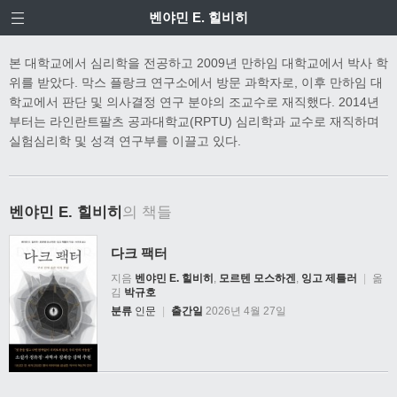
벤야민 E. 힐비히
본 대학교에서 심리학을 전공하고 2009년 만하임 대학교에서 박사 학
위를 받았다. 막스 플랑크 연구소에서 방문 과학자로, 이후 만하임 대
학교에서 판단 및 의사결정 연구 분야의 조교수로 재직했다. 2014년
부터는 라인란트팔츠 공과대학교(RPTU) 심리학과 교수로 재직하며
실험심리학 및 성격 연구부를 이끌고 있다.
벤야민 E. 힐비히
의 책들
다크 팩터
지음
벤야민 E. 힐비히
,
모르텐 모스하겐
,
잉고 제틀러
|
옮
김
박규호
분류
인문
|
출간일
2026년 4월 27일