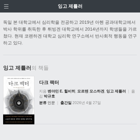
잉고 제틀러
독일 본 대학교에서 심리학을 전공하고 2019년 아헨 공과대학교에서
박사 학위를 취득한 후 튀빙겐 대학교에서 2014년까지 학생들을 가르
쳤다. 현재 코펜하겐 대학교 심리학 연구소에서 반사회적 행동을 연구
하고 있다.
잉고 제틀러
의 책들
다크 팩터
지음
벤야민 E. 힐비히
,
모르텐 모스하겐
,
잉고 제틀러
|
옮
김
박규호
분류
인문
|
출간일
2026년 4월 27일